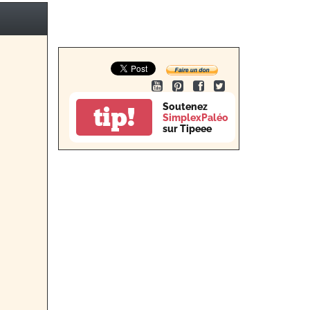
Consultez le profil de alex sur Pinterest.
Soutenez
tip!
SimplexPaléo
sur Tipeee