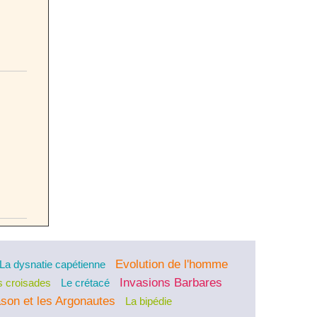
Evolution de l'homme
La dysnatie capétienne
Invasions Barbares
s croisades
Le crétacé
son et les Argonautes
La bipédie