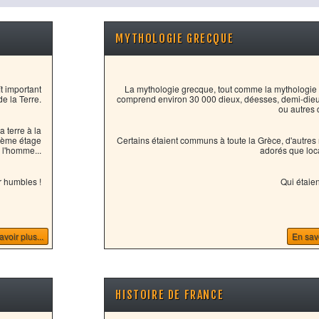
MYTHOLOGIE GRECQUE
t important
La mythologie grecque, tout comme la mythologie
de la Terre.
comprend environ 30 000 dieux, déesses, demi-dieu
ou autres d
a terre à la
isième étage
Certains étaient communs à toute la Grèce, d'autres 
 l'homme...
adorés que loc
 humbles !
Qui étaien
avoir plus...
En savo
HISTOIRE DE FRANCE