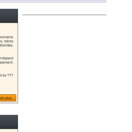
 romaine
x, héros
ivinités.
n'étaient
alement.
t-ils ???
ir plus...