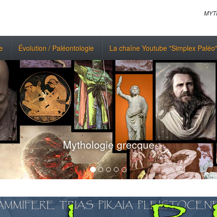
MYT
e
Évolution / Paléontologie
La chaîne Youtube "Simplex Paléo
Mythologie grecque