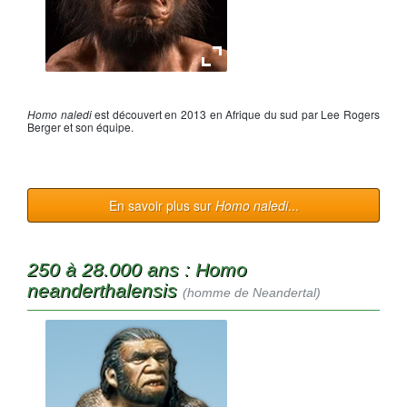
Reconstitution d'
Homo naledi
Homo naledi
est découvert en 2013 en Afrique du sud par Lee Rogers
Berger et son équipe.
En savoir plus sur
Homo naledi
...
250 à 28.000 ans : Homo
neanderthalensis
(homme de Neandertal)