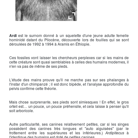
Ardipithecus ramidus
Ardi
est le surnom donné à un squelette d'une jeune adulte femelle
hominidé datant du Pliocène, découverte lors de fouilles qui se sont
déroulées de 1992 à 1994 à Aramis en Éthiopie.
Ces fossiles vont laisser les chercheurs perplexes car si les mains de
cette créature sont quasi semblables à celles des humains modernes, il
n'en va pas de même de ses pieds.
L'étude des mains prouve qu'il ne marche pas sur ses phalanges à
l'instar d'un chimpanzé ; il est donc bipède, et l'analyse approfondie du
pelvis confirme cette théorie.
Mais chose surprenante, ses pieds sont simiesques ! En effet, le gros
orteil est… un pouce, un pouce préhensile, et cela laisse à penser qu'il
soit arboricole.
Autre particularité, ses canines relativement petites, car si les singes
possèdent des canines très longues et "auto aiguisées" (par le
frottement entre les supérieures et les inférieures.)
Ardipitecus
à
l'identique des humains est doté de petites canines.