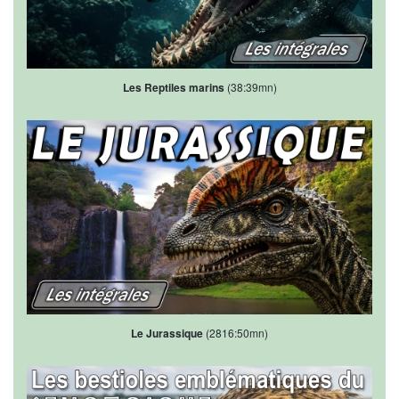
Les Reptiles marins
(38:39mn)
Le Jurassique
(2816:50mn)