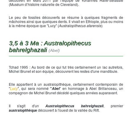
découvert en Mars 2011 par l’équipe de Yohannes Haile-Selassie
(Muséum d’histoire naturelle de Cleveland).
Le peu de fossiles découverts se résume à quelques fragments de
mâchoires ainsi que quelques dents. Il vivait en Ethiopie, plus ou moins
à la même époque que "Lucy" (
Australopithecus afarensis
)
3,5 à 3 Ma : Australopithecus
bahrelghazali
(Abel)
Tchad 1995 : Au bord de ce qui fut très certainement un lac autrefois,
Michel Brunet et son équipe, découvrent les restes d'une mandibule.
Elle appartient à un australopithèque, certainement contemporain de
"
Lucy
", qui sera nommé
"
" en hommage à Abel Brillanceau, un
Abel
compagnon de Michel Brunet décédé quelques années auparavant.
Il s'agit d'un
, premier
Australopithecus bahrelghazali
australopithèque
découvert à l'ouest de la vallée du Rift.