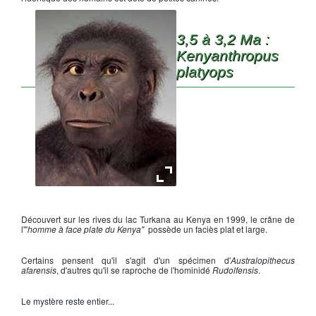
3,5 à 3,2 Ma :
Kenyanthropus
platyops
Kenyanthropus Platyops
Découvert sur les rives du lac Turkana au Kenya en 1999, le crâne de
l'"
homme à face plate du Kenya"
possède un faciès plat et large.
Certains pensent qu'il s'agit d'un spécimen d'
Australopithecus
afarensis
, d'autres qu'il se raproche de l'hominidé
Rudolfensis
.
Le mystère reste entier...