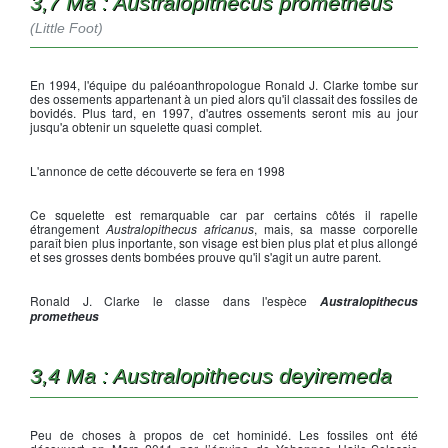
3,7 Ma : Australopithecus prometheus
(Little Foot)
En 1994, l'équipe du paléoanthropologue Ronald J. Clarke tombe sur
des ossements appartenant à un pied alors qu'il classait des fossiles de
bovidés. Plus tard, en 1997, d'autres ossements seront mis au jour
jusqu'a obtenir un squelette quasi complet.
L'annonce de cette découverte se fera en 1998
Ce squelette est remarquable car par certains côtés il rapelle
étrangement
Australopithecus africanus
, mais, sa masse corporelle
paraît bien plus inportante, son visage est bien plus plat et plus allongé
et ses grosses dents bombées prouve qu'il s'agit un autre parent.
Ronald J. Clarke le classe dans l'espèce
Australopithecus
prometheus
3,4 Ma : Australopithecus deyiremeda
Peu de choses à propos de cet hominidé. Les fossiles ont été