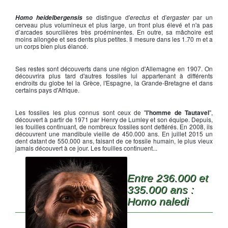
Homo Heidelbergensi
se distingue d'
erectus
et d'
ergaster
par un
Homo heidelbergensis
cerveau plus volumineux et plus large, un front plus élevé et n'a pas
d’arcades sourcilières très proéminentes. En outre, sa mâchoire est
moins allongée et ses dents plus petites. Il mesure dans les 1.70 m et a
un corps bien plus élancé.
Ses restes sont découverts dans une région d'Allemagne en 1907. On
découvrira plus tard d'autres fossiles lui appartenant à différents
endroits du globe tel la Grèce, l'Espagne, la Grande-Bretagne et dans
certains pays d'Afrique.
Les fossiles les plus connus sont ceux de "
l'homme de Tautavel
",
découvert à partir de 1971 par Henry de Lumley et son équipe. Depuis,
les fouilles continuant, de nombreux fossiles sont dettérés. En 2008, ils
découvrent une mandibule vieille de 450.000 ans. En juillet 2015 un
dent datant de 550.000 ans, faisant de ce fossile humain, le plus vieux
jamais découvert à ce jour. Les fouilles continuent...
Entre 236.000 et
335.000 ans :
Homo naledi