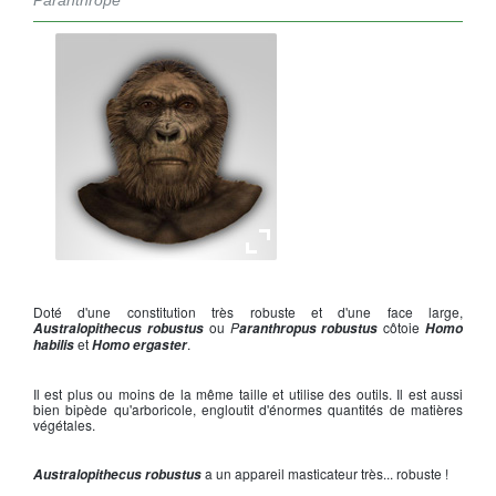
Paranthrope
Australopithecus Robustus
Doté d'une constitution très robuste et d'une face large,
ou
P
côtoie
Australopithecus robustus
aranthropus robustus
Homo
et
.
habilis
Homo ergaster
Il est plus ou moins de la même taille et utilise des outils. Il est aussi
bien bipède qu'arboricole, engloutit d'énormes quantités de matières
végétales.
a un appareil masticateur très... robuste !
Australopithecus robustus