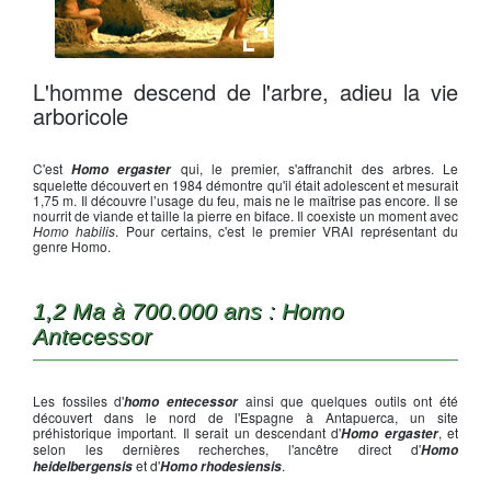
Homo Ergaster
L'homme descend de l'arbre, adieu la vie
arboricole
C'est
qui, le premier, s'affranchit des arbres. Le
Homo ergaster
squelette découvert en 1984 démontre qu'il était adolescent et mesurait
1,75 m. Il découvre l’usage du feu, mais ne le maîtrise pas encore. Il se
nourrit de viande et taille la pierre en biface. Il coexiste un moment avec
Homo habilis
. Pour certains, c'est le premier VRAI représentant du
genre Homo.
1,2 Ma à 700.000 ans : Homo
Antecessor
Les fossiles d'
ainsi que quelques outils ont été
homo entecessor
découvert dans le nord de l'Espagne à Antapuerca, un site
préhistorique important. Il serait un descendant d'
, et
Homo ergaster
selon les dernières recherches, l'ancêtre direct d'
Homo
et d'
.
heidelbergensis
Homo rhodesiensis