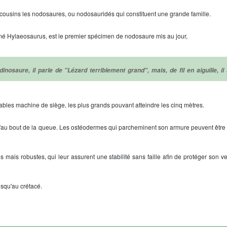
 cousins les nodosaures, ou nodosauridés qui constituent une grande famille.
é Hylaeosaurus, est le premier spécimen de nodosaure mis au jour,
inosaure, il parle de "Lézard terriblement grand", mais, de fil en aiguille, il
bles machine de siège, les plus grands pouvant atteindre les cinq mètres.
u'au bout de la queue. Les ostéodermes qui parcheminent son armure peuvent être t
 mais robustes, qui leur assurent une stabilité sans faille afin de protéger son ve
usqu'au crétacé.