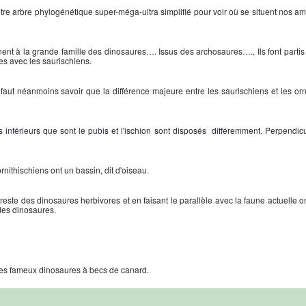
e arbre phylogénétique super-méga-ultra simplifié pour voir où se situent nos amis
nt à la grande famille des dinosaures…. Issus des archosaures…., Ils font partis 
es avec les saurischiens.
 faut néanmoins savoir que la différence majeure entre les saurischiens et les orn
inférieurs que sont le pubis et l'ischion sont disposés différemment. Perpendicu
rnithischiens ont un bassin, dit d'oiseau.
este des dinosaures herbivores et en faisant le parallèle avec la faune actuelle o
 des dinosaures.
les fameux dinosaures à becs de canard.