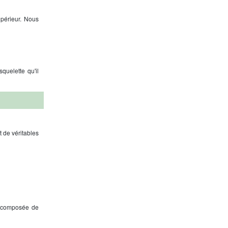
upérieur. Nous
quelette qu'il
 de véritables
e composée de