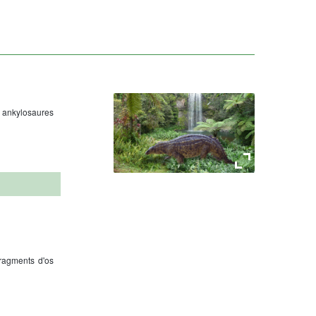
es ankylosaures
Scelidosaure
ragments d'os