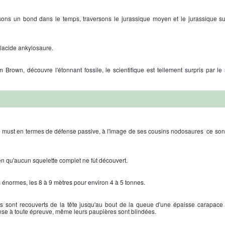
aisons un bond dans le temps, traversons le jurassique moyen et le jurassique s
placide ankylosaure.
rown, découvre l'étonnant fossile, le scientifique est tellement surpris par le s
 le must en termes de défense passive, à l'image de ses cousins nodosaures ce sont
ien qu'aucun squelette complet ne fût découvert.
 énormes, les 8 à 9 mètres pour environ 4 à 5 tonnes.
s sont recouverts de la tête jusqu'au bout de la queue d'une épaisse carapac
nse à toute épreuve, même leurs paupières sont blindées.