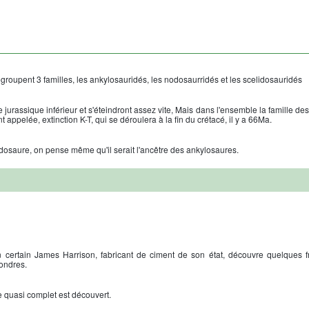
groupent 3 familles, les ankylosauridés, les nodosaurridés et les scelidosauridés
e jurassique inférieur et s'éteindront assez vite, Mais dans l'ensemble la famille d
appelée, extinction K-T, qui se déroulera à la fin du crétacé, il y a 66Ma.
idosaure, on pense même qu'il serait l'ancêtre des ankylosaures.
 certain James Harrison, fabricant de ciment de son état, découvre quelques f
Londres.
e quasi complet est découvert.