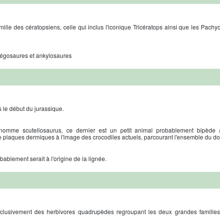
lle des cératopsiens, celle qui inclus l'iconique Tricératops ainsi que les Pach
stégosaures et ankylosaures
 le début du jurassique.
mme scutellosaurus, ce dernier est un petit animal probablement bipède 
de plaques dermiques à l'image des crocodiles actuels, parcourant l'ensemble du do
obablement serait à l'origine de la lignée.
 exclusivement des herbivores quadrupèdes regroupant les deux grandes famille