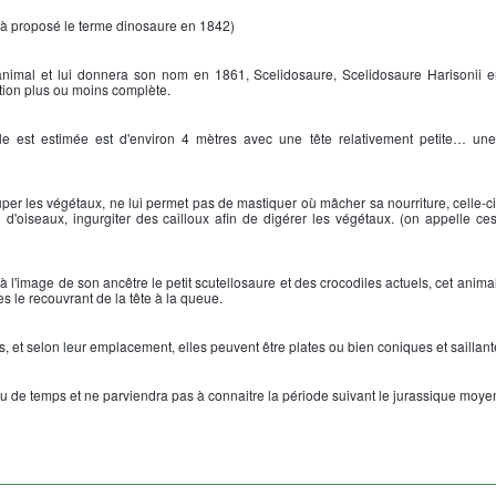
à proposé le terme dinosaure en 1842)
 animal et lui donnera son nom en 1861, Scelidosaure, Scelidosaure Harisonii 
ption plus ou moins complète.
ille est estimée est d'environ 4 mètres avec une tête relativement petite… un
per les végétaux, ne lui permet pas de mastiquer où mâcher sa nourriture, celle-ci
ou d'oiseaux, ingurgiter des cailloux afin de digérer les végétaux. (on appelle ces
 à l'image de son ancêtre le petit scutellosaure et des crocodiles actuels, cet ani
 le recouvrant de la tête à la queue.
s, et selon leur emplacement, elles peuvent être plates ou bien coniques et saillant
u de temps et ne parviendra pas à connaitre la période suivant le jurassique moye