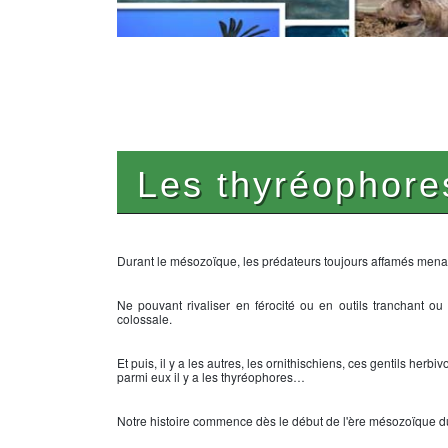
Les thyréophor
Durant le mésozoïque, les prédateurs toujours affamés menai
Ne pouvant rivaliser en férocité ou en outils tranchant ou m
colossale.
Et puis, il y a les autres, les ornithischiens, ces gentils he
parmi eux il y a les thyréophores…
Notre histoire commence dès le début de l'ère mésozoïque du