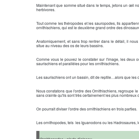
Maintenant que somme situé dans le temps, jetons un œil notr
herbivores.
Tout comme les théropodes et les sauropodes, Ils appartienne
ornithischiens, qui est le deuxième grand ordre des dinosaur
Anatomiquement, et sans trop rentrer dans le détail, il nous
situe au niveau des os de leurs bassins.
Comme vous le pouvez le constater sur l'image, les deux os 
saurischiens et parallèles pour les ornithischiens.
Les saurischiens ont un bassin, dit de reptile…alors que les o
Nous constatons que l'ordre des Ornithischiens, regroupe le r
sans crainte qu'ils sont très certainement les plus nombreux
On pourrait diviser l'ordre des ornithischiens en trois parties.
Les ornithopodes, tels les Iguanodons ou les Hadrosaures, 