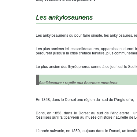
Les ankylosauriens
Les ankylosauriens ou pour faire simple, les ankylosaures, re
Les plus anciens tel les scelidosaures, apparaissent durant l
perdurera jusqu'à la crise crétacé tertiaire, plus communément 
Le plus ancien des thyréophores connu à ce jour, est le Scel
Scelidosaure : reptile aux énormes membres
En 1858, dans le Dorset une région du sud de l'Angleterre,
Donc, en 1858, dans le Dorset au sud de l'Angleterre, un
fossilisés qu'il fait parvenir au musée d'histoire naturelle de 
L'année suivante, en 1859, toujours dans le Dorset, un fossil