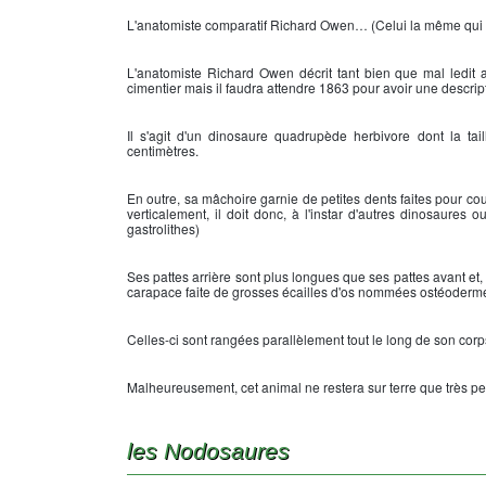
L'anatomiste comparatif Richard Owen… (Celui la même qui 
L'anatomiste Richard Owen décrit tant bien que mal ledit
cimentier mais il faudra attendre 1863 pour avoir une descri
Il s'agit d'un dinosaure quadrupède herbivore dont la ta
centimètres.
En outre, sa mâchoire garnie de petites dents faites pour cou
verticalement, il doit donc, à l'instar d'autres dinosaures 
gastrolithes)
Ses pattes arrière sont plus longues que ses pattes avant et,
carapace faite de grosses écailles d'os nommées ostéodermes
Celles-ci sont rangées parallèlement tout le long de son corp
Malheureusement, cet animal ne restera sur terre que très pe
les Nodosaures