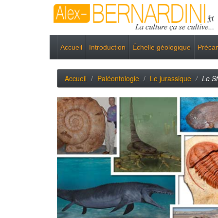
Accueil
Introduction
Échelle géologique
Préca
Accueil
Paléontologie
Le jurassique
Le S