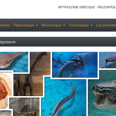
MYTHOLOGIE GRECQUE - PALEONTOLO
mbrien
Paléozoïque
Mésozoïque
Cénozoïque
Les primat
tégosaure