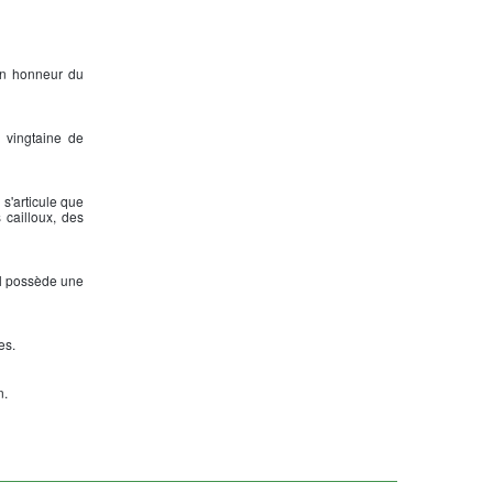
en honneur du
e vingtaine de
 s'articule que
 cailloux, des
mal possède une
es.
n.