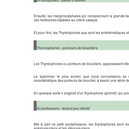
Ornithopodes : pieds d'oiseau
Ensuite, les marginocéphales qui comprennent la grande fami
ces herbivores bipèdes au crâne casqué.
Et pour finir, les Thyréophores que sont les emblématiques 
Thyréophores : porteurs de boucliers
Les Thyréophores ou porteurs de boucliers, apparaissent dès
Le spécimen le plus ancien que nous connaissons se no
caractéristique des porteurs de bouclier, à savoir une série 
En quelque sorte il s'agirait d'un thyréophore sprimitif, qui pr
Scutellosaure : lézard peu blindé
Mis à part ce petit scutellosaure, les thyréophores sont
ankylosauriens et les stégosauriens.