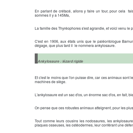
En parlant de crétacé, allons y faire un tour, pour cela f
sommes il y a 145Ma,
La famille des Thyréophores s'est agrandie, et voici venu le 
C'est en 1906, aux états unis que le paléontologue Barnum B
dégage, que plus tard il le nommera ankylosaure.
Ankylosaure : lézard rigide
Et c'est le moins que l'on puisse dire, car ces animaux sont
machines de siège.
L'ankylosaure est un sac d'os, un énorme sac d'os, en fait, b
On pense que ces robustes animaux atteignent, pour les plus
Tout comme leurs cousins les nodosaures, les ankylosaure
plaques osseuses, les ostéodermes, leur conférant une défe