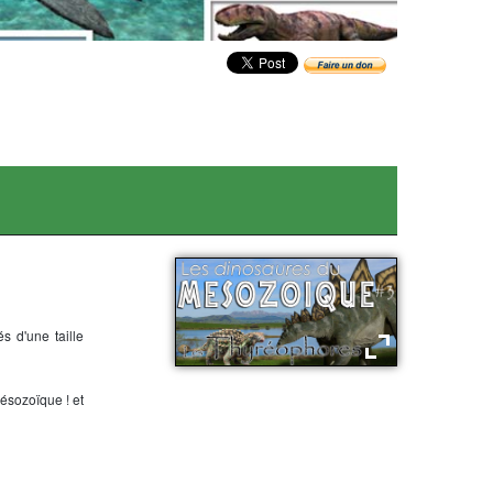
s d'une taille
Vidéo : Les théropodes -
mésozoïque ! et