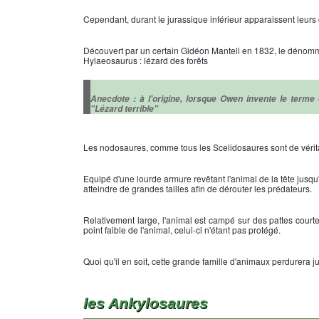
Cependant, durant le jurassique inférieur apparaissent leurs
Découvert par un certain Gidéon Mantell en 1832, le dénomm
Hylaeosaurus : lézard des forêts
Anecdote : à l'origine, lorsque Owen invente le terme d
"Lézard terrible"
Les nodosaures, comme tous les Scelidosaures sont de vérita
Equipé d'une lourde armure revêtant l'animal de la tête jusq
atteindre de grandes tailles afin de dérouter les prédateurs.
Relativement large, l'animal est campé sur des pattes courtes
point faible de l'animal, celui-ci n'étant pas protégé.
Quoi qu'il en soit, cette grande famille d'animaux perdurera j
les Ankylosaures