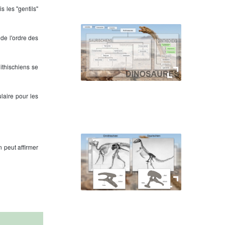
 les "gentils"
de l'ordre des
ithischiens se
Arbre phylogénétique
laire pour les
n peut affirmer
Différences des bassins