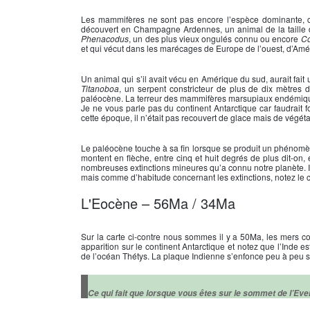
Les mammifères ne sont pas encore l’espèce dominante, ce
découvert en Champagne Ardennes, un animal de la taille d
Phenacodus
, un des plus vieux ongulés connu ou encore
C
et qui vécut dans les marécages de Europe de l’ouest, d’Amé
Un animal qui s’il avait vécu en Amérique du sud, aurait fait
Titanoboa
, un serpent constricteur de plus de dix mètres
paléocène. La terreur des mammifères marsupiaux endémiqu
Je ne vous parle pas du continent Antarctique car faudrait
cette époque, il n’était pas recouvert de glace mais de végéta
Le paléocène touche à sa fin lorsque se produit un phénom
montent en flèche, entre cinq et huit degrés de plus dit-on, 
nombreuses extinctions mineures qu’a connu notre planète. Il
mais comme d’habitude concernant les extinctions, notez le c
L'Eocène – 56Ma / 34Ma
Sur la carte ci-contre nous sommes il y a 50Ma, les mers con
apparition sur le continent Antarctique et notez que l’Inde e
de l’océan Thétys. La plaque Indienne s’enfonce peu à peu s
Ce qui fait que lorsque vous êtes sur le sommet de l’Eve