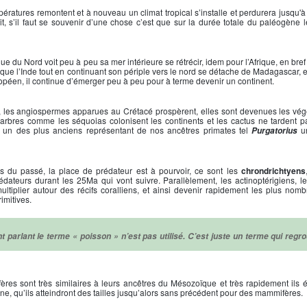
pératures remontent et à nouveau un climat tropical s’installe et perdurera jusqu'à 
t, s’il faut se souvenir d’une chose c’est que sur la durée totale du paléogène l
e du Nord voit peu à peu sa mer intérieure se rétrécir, idem pour l’Afrique, en bref
ue l’Inde tout en continuant son périple vers le nord se détache de Madagascar, et 
ropéen, il continue d’émerger peu à peu pour à terme devenir un continent.
rs, les angiospermes apparues au Crétacé prospèrent, elles sont devenues les vég
arbres comme les séquoias colonisent les continents et les cactus ne tardent pa
ve un des plus anciens représentant de nos ancêtres primates tel
un
Purgatorius
s du passé, la place de prédateur est à pourvoir, ce sont les
chrondrichtyens
rédateurs durant les 25Ma qui vont suivre. Parallèlement, les actinoptérigiens, l
ultiplier autour des récifs coralliens, et ainsi devenir rapidement les plus nom
imitives.
 parlant le terme « poisson » n’est pas utilisé. C’est juste un terme qui regr
res sont très similaires à leurs ancêtres du Mésozoïque et très rapidement ils é
ne, qu’ils atteindront des tailles jusqu’alors sans précédent pour des mammifères.