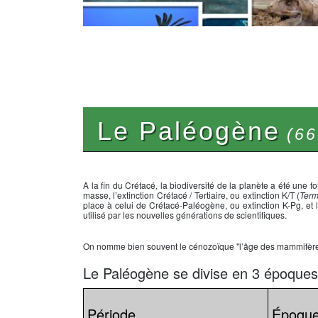
Le Paléogène
(66
A la fin du Crétacé, la biodiversité de la planète a été une 
masse, l’extinction Crétacé / Tertiaire, ou extinction K/T (
Term
place à celui de Crétacé-Paléogène, ou extinction K-Pg, et l
utilisé par les nouvelles générations de scientifiques.
On nomme bien souvent le cénozoïque "l’âge des mammifères",
Le Paléogène se divise en 3 époques
Période
Époqu