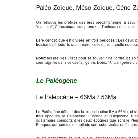
Paléo-Zoïque, Méso-Zoïque, Céno-Z
On retrouve les préfixes des ères précambrienne, à savoir
"d’animal", Cénozoïque, comprenez… d’animaux récents, de 
L’ère cénozoïque est divisée en trois périodes : Les deux pr
troisième période, le quaternaire, celle dans laquelle nous
Notez les préfixes Grecs pour se souvenir de l’ordre, paléo 
court signifie dans ce cas-là : genre. Donc, "
Ancien genre
,
no
Le Paléogène
Le Paléocène – 66Ma / 56Ma
Le Paléogène débute dès la fin de la crise il y a 66Ma, et 
trois époques, le Paléocène, l’Eocène et l’Oligocène. Il
quaternaire comportant les deux époques que sont le Pléis
Epoques qui, comme d’habitude sont subdivisées en étages.
Je me permettrais de dire que le Paléogène est aux mammif