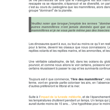
rescapée va se répandre, s’épanouir et se diversifié, on parl
c’est au cours du paléogène que les mammifères, alors dans
groupe "dominant" de la planète.
Veuillez noter que lorsque j’emploie les termes "domine
autres mammifères n’ont jamais dominés quoi que ce s
mammifères et je ne vous parle même pas des insectes 
Les dinosaures quant à eux, ou tout au moins ce qu’il en rest
pour à terme, devenir les oiseaux que nous connaissons. L
reptiles volants et les reptiles marins, et les ammonites, et 
Une véritable catastrophe, de fait, dans les océans du glo
pourvoir, et comme nous allons le voir certains, poissons von
certains réussissent à passer le cap et les survivants continue
Toujours est-il que commence, "
l’ère des mammifères"
, né
ferme, vont en grande partie coloniser les airs, en l’absence
d’autres préfèreront le littoral et la mer.
Suite à l’
impact de la funeste météorite
, et de l’épanchement
les températures chutèrent pendant un temps. Un temps qui j
aurait durée moins de 10 ans… Une hypothèse pour le moins