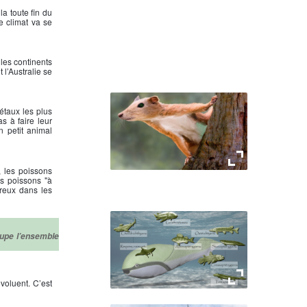
la toute fin du
e climat va se
 les continents
l’Australie se
étaux les plus
s à faire leur
 petit animal
, les poissons
es poissons "à
Purgatorius
breux dans les
oupe l’ensemble
voluent. C’est
Phylogénie des "poissons"