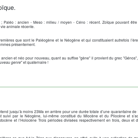
oïque.
 ; Paléo : ancien - Meso : milieu / moyen - Céno : récent. Zoïque pouvant être
vie animale récente.
emières que sont le Paléogène et le Néogène et qui constituaient autrefois l’ère T
 sommes présentement.
: ancien et néo pour nouveau, quant au suffixe "gène" il provient du grec "Génos", 
uveau genre
" et quaternaire !
s’étend jusqu’à moins 23Ma en arrière pour une durée totale d’une quarantaine de
 est suivi par le Néogène, lui-même constitué du Miocène et du Pliocène et s’
tocène et l’Holocène Trois périodes divisées respectivement en trois, deux et
ères ce que fut le Trias aux dinosaures, en effet, suite à une extinction de m