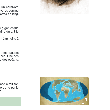
, un carnivore
rbivores comme
mètres de long,
Gaston Planté
 du gigantesque
ains durant le
é, néanmoins à
s températures
spèces. Une des
nd des océans,
ace a fait son
fois une partie
a.
- 50Ma - Eocène