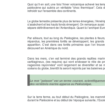
Quoi qu’il en soit, une fois l’hiver volcanique achevé les tem
paléocène qui subira un véritable "choc thermique". Cela di
refroidir sur l'ensemble des continents.
Le globe terrestre présente plus de terres émergées, l’Amériqu
s’assèchent et les hauts fonds émergent. On remarque aussi q
sépare définitivement de l’Antarctique. Quant à l’archipel Eu
Par ailleurs, tout au long du Paléogène, les plantes à fleu
répandus, les premières forêts se développent, les grands 
apparition. C’est dans ces forêts primaires que l’on trou
découvert en Amérique du nord.
Dans les mers, c’en est terminé des grands reptiles marin
cartilagineux, (les requins) qui vont endosser le rôle de p
nageoires rayonnées" vont largement se diversifier et se m
océans du globe, bientôt ils seront rejoints par les baleines pr
Le mot "poisson" est un terme courant, scientifiquement
des vertébrés marins apparus au Paléozoïque.
Sur la terre ferme, au tout début du Paléogène, les mammifè
durant le Paléocène et au début de l’époque suivante, l’Eocè