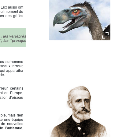
 Eux aussi ont
 seul moment de
rs des griffes
: les vertébrés
, les "presque
Phorusrhacos
, un aptère géant
n les surnomme
iseaux terreur,
 qui apparaitra
de.
eur, certains
nt en Europe,
ation d’oiseau
ble, mais rien
pte une équipe
e de nouvelles
ic Buffetaud
,