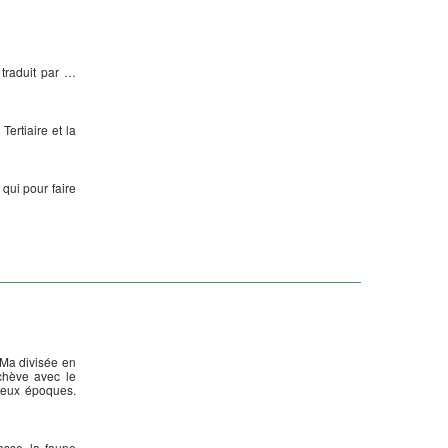
 traduit par …
ertiaire et la
qui pour faire
 Ma divisée en
achève avec le
 deux époques.
asse, la faune