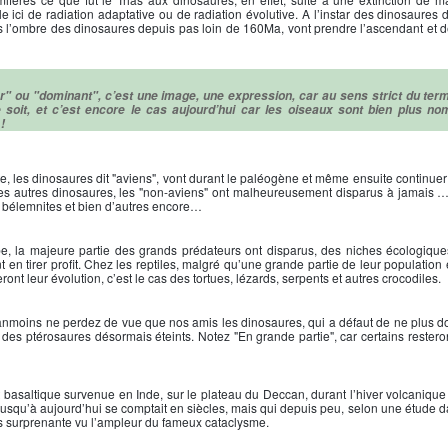
e ici de radiation adaptative ou de radiation évolutive. A l’instar des dinosaures d
 l’ombre des dinosaures depuis pas loin de 160Ma, vont prendre l’ascendant et de
r" ou "dominant", c’est une image, une expression, car au sens strict du term
oit, et c’est encore le cas aujourd’hui car les oiseaux sont bien plus no
!
e, les dinosaures dit "aviens", vont durant le paléogène et même ensuite continuer
es autres dinosaures, les "non-aviens" ont malheureusement disparus à jamais …
les bélemnites et bien d’autres encore…
be, la majeure partie des grands prédateurs ont disparus, des niches écologiqu
t en tirer profit. Chez les reptiles, malgré qu’une grande partie de leur population
ront leur évolution, c’est le cas des tortues, lézards, serpents et autres crocodiles.
anmoins ne perdez de vue que nos amis les dinosaures, qui a défaut de ne plus do
 des ptérosaures désormais éteints. Notez "En grande partie", car certains resteron
 basaltique survenue en Inde, sur le plateau du Deccan, durant l’hiver volcanique q
usqu’à aujourd’hui se comptait en siècles, mais qui depuis peu, selon une étude d
 surprenante vu l’ampleur du fameux cataclysme.