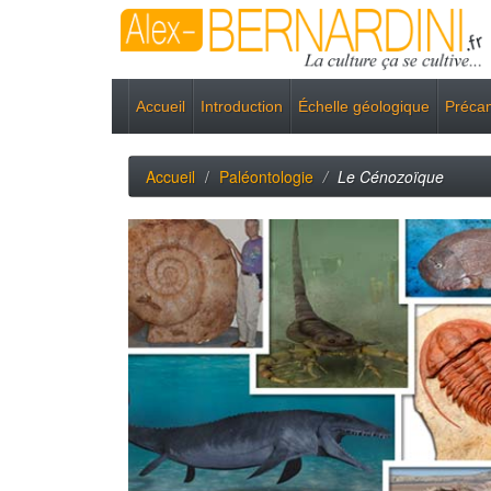
Accueil
Introduction
Échelle géologique
Préca
Accueil
Paléontologie
Le Cénozoïque