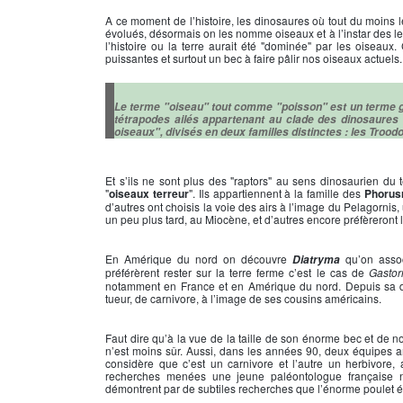
A ce moment de l’histoire, les dinosaures où tout du moins 
évolués, désormais on les nomme oiseaux et à l’instar des leu
l’histoire ou la terre aurait été "dominée" par les oiseaux.
puissantes et surtout un bec à faire pâlir nos oiseaux actuels.
Le terme "oiseau" tout comme "poisson" est un terme g
tétrapodes ailés appartenant au clade des dinosaures
oiseaux", divisés en deux familles distinctes : les Tro
Et s’ils ne sont plus des "raptors" au sens dinosaurien 
"
oiseaux terreur
". Ils appartiennent à la famille des
Phorus
d’autres ont choisis la voie des airs à l’image du Pelagornis
un peu plus tard, au Miocène, et d’autres encore préfèrero
En Amérique du nord on découvre
qu’on assoc
Diatryma
préférèrent rester sur la terre ferme c’est le cas de
Gastor
notamment en France et en Amérique du nord. Depuis sa d
tueur, de carnivore, à l’image de ses cousins américains.
Faut dire qu’à la vue de la taille de son énorme bec et de n
n’est moins sûr. Aussi, dans les années 90, deux équipes 
considère que c’est un carnivore et l’autre un herbivore,
recherches menées une jeune paléontologue français
démontrent par de subtiles recherches que l’énorme poulet ét