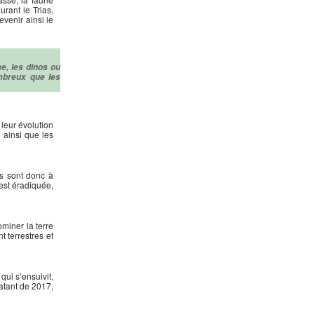
urant le Trias,
venir ainsi le
e, les dinos ou
mbreux que les
 leur évolution
 ainsi que les
es sont donc à
 est éradiquée,
miner la terre
t terrestres et
ui s’ensuivit,
atant de 2017,