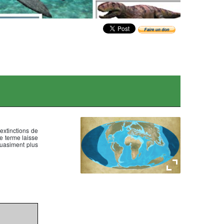
 extinctions de
e terme laisse
quasiment plus
L'Eocène -50Ma