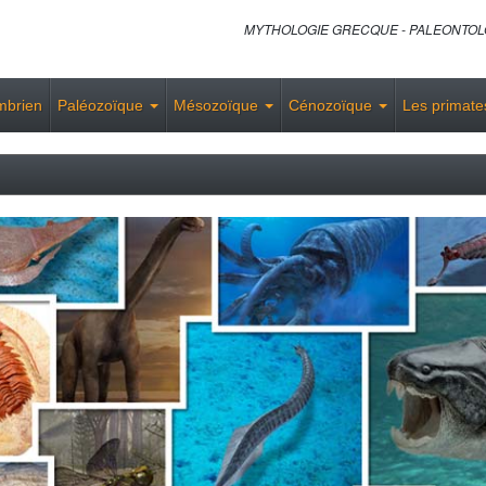
MYTHOLOGIE GRECQUE - PALEONTOLO
mbrien
Paléozoïque
Mésozoïque
Cénozoïque
Les primat