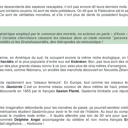
les descendants des espèces rescapées, n’ont pas encore dit leurs derniers mots.
rs lointains cousins, ils sont de réels prédateurs. On dit que le Paléocène est le
 Ce sont de véritables monstres, et s’ils n’ont plus de dents ils possèdent toujou
énérique employé par le commun des mortels, en science on parle « d’Aves » 
 ! Certains chercheurs classent les oiseaux dans un clade nommé "paraves"
odontidés et les Droméosauridés, des théropodes du mésozoïque !
du terme, en Amérique du sud, ils occupent encore la même niche écologique, o
rhacidés
et le plus populaire d’entre eux est
. Bon, pas tous sont des o
Kelenken
, un des plus grands oiseau connu à ce jour, avec plus de cinq mètres d’envergure,
nt les mers, comme Waimanu, un ancêtre des manchots découvert en Nouvelle Zélan
ie rapidement aux "oiseaux terreurs". En Europe, tout comme les oiseaux terr
nis
.
C’est un énorme oiseau coureur de deux mètres de haut, prése
Gastornis
écouverte en 1855 par le français
Gaston Planté
, Gastornis trimballe une réput
otre imagination débordante pour les monstres du passé, ça pourrait sembler crédi
américaines étudient
Gastornis
pour avoir le fin mot de l’histoire. Au bout du com
 aussi le mystère reste entier… Il faudra attendre pas loin de 30 ans pour qu
e nommée
Delphine Angst
accompagnée du célèbre et non moins français
Er
ait végétivore…. Herbivore !