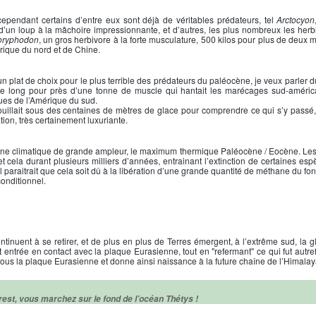
pendant certains d’entre eux sont déjà de véritables prédateurs, tel
Arctocyon
’un loup à la mâchoire impressionnante, et d’autres, les plus nombreux les he
oryphodon
, un gros herbivore à la forte musculature, 500 kilos pour plus de deux 
rique du nord et de Chine.
 un plat de choix pour le plus terrible des prédateurs du paléocène, je veux parler
 de long pour près d’une tonne de muscle qui hantait les marécages sud-améric
es de l’Amérique du sud.
 fouillait sous des centaines de mètres de glace pour comprendre ce qui s’y pass
tion, très certainement luxuriante.
ène climatique de grande ampleur, le maximum thermique Paléocène / Eocène. Le
et cela durant plusieurs milliers d’années, entrainant l’extinction de certaines e
 paraitrait que cela soit dû à la libération d’une grande quantité de méthane du fo
onditionnel.
tinuent à se retirer, et de plus en plus de Terres émergent, à l’extrême sud, la gl
st entrée en contact avec la plaque Eurasienne, tout en "refermant" ce qui fut autre
ous la plaque Eurasienne et donne ainsi naissance à la future chaîne de l’Himalay
rest, vous marchez sur le fond de l’océan Thétys !