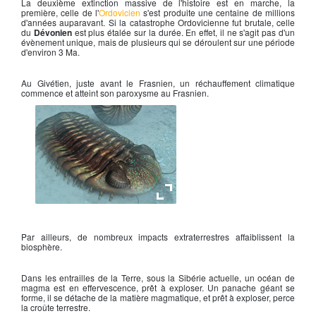
La deuxième extinction massive de l'histoire est en marche, la
première, celle de l'
Ordovicien
s'est produite une centaine de millions
d'années auparavant. Si la catastrophe Ordovicienne fut brutale, celle
du
Dévonien
est plus étalée sur la durée. En effet, il ne s'agit pas d'un
évènement unique, mais de plusieurs qui se déroulent sur une période
d'environ 3 Ma.
Au Givétien, juste avant le Frasnien, un réchauffement climatique
commence et atteint son paroxysme au Frasnien.
Trilobite Phacops Rana
Par ailleurs, de nombreux impacts extraterrestres affaiblissent la
biosphère.
Dans les entrailles de la Terre, sous la Sibérie actuelle, un océan de
magma est en effervescence, prêt à exploser. Un panache géant se
forme, il se détache de la matière magmatique, et prêt à exploser, perce
la croûte terrestre.