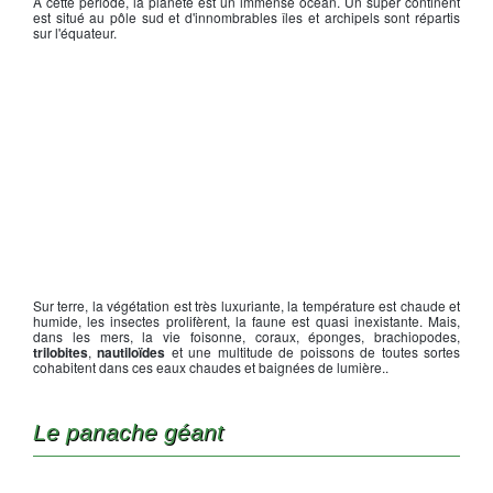
À cette période, la planète est un immense océan. Un super continent
est situé au pôle sud et d'innombrables îles et archipels sont répartis
sur l'équateur.
Sur terre, la végétation est très luxuriante, la température est chaude et
humide, les insectes prolifèrent, la faune est quasi inexistante. Mais,
dans les mers, la vie foisonne, coraux, éponges, brachiopodes,
trilobites
,
nautiloïdes
et une multitude de poissons de toutes sortes
cohabitent dans ces eaux chaudes et baignées de lumière..
Le panache géant