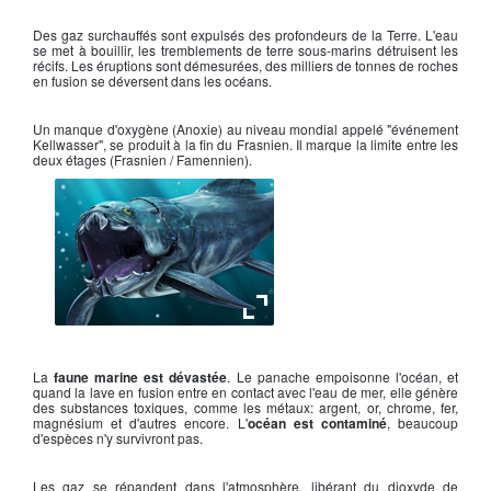
Des gaz surchauffés sont expulsés des profondeurs de la Terre. L'eau
se met à bouillir, les tremblements de terre sous-marins détruisent les
récifs. Les éruptions sont démesurées, des milliers de tonnes de roches
en fusion se déversent dans les océans.
Un manque d'oxygène (Anoxie) au niveau mondial appelé "événement
Kellwasser", se produit à la fin du Frasnien. Il marque la limite entre les
deux étages (Frasnien / Famennien).
Dunkleosteus
La
faune marine est dévastée
. Le panache empoisonne l'océan, et
quand la lave en fusion entre en contact avec l'eau de mer, elle génère
des substances toxiques, comme les métaux: argent, or, chrome, fer,
magnésium et d'autres encore. L'
océan est contaminé
, beaucoup
d'espèces n'y survivront pas.
Les gaz se répandent dans l'atmosphère, libérant du dioxyde de