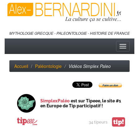
MYTHOLOGIE GRECQUE - PALEONTOLOGIE - HISTOIRE DE FRANCE
Toggle
navigati
Accueil
Paléontologie
Vidéos Simplex Paleo
SimplexPaléo
est sur Tipeee, le site #1
en Europe de Tip participatif !
tip!
34 tipeurs