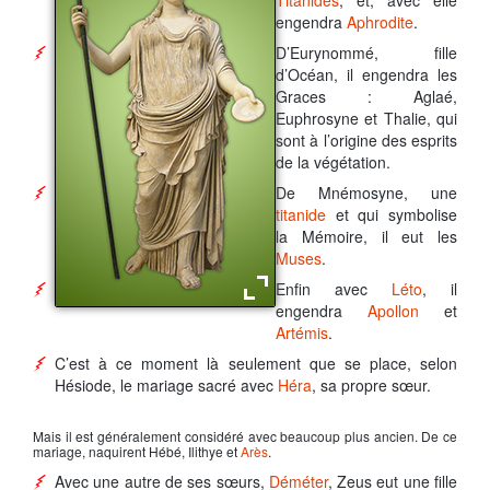
Titanides
, et, avec elle
engendra
Aphrodite
.
D’Eurynommé, fille
d’Océan, il engendra les
Graces : Aglaé,
Euphrosyne et Thalie, qui
sont à l’origine des esprits
de la végétation.
De Mnémosyne, une
titanide
et qui symbolise
la Mémoire, il eut les
Muses
.
Enfin avec
Léto
, il
engendra
Apollon
et
La déesse Héra
Artémis
.
C’est à ce moment là seulement que se place, selon
Hésiode, le mariage sacré avec
Héra
, sa propre sœur.
Mais il est généralement considéré avec beaucoup plus ancien. De ce
mariage, naquirent Hébé, Ilithye et
Arès
.
Avec une autre de ses sœurs,
Déméter
,
Zeus
eut une fille