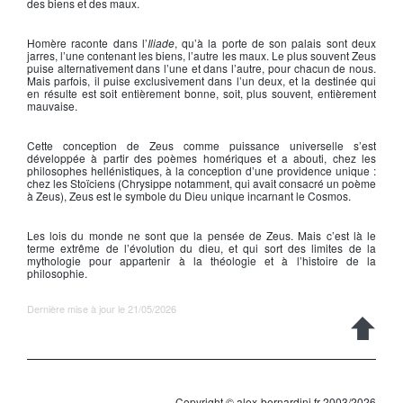
des biens et des maux.
Homère
raconte dans l’
Iliade
, qu’à la porte de son palais sont deux
jarres, l’une contenant les biens, l’autre les maux. Le plus souvent
Zeus
puise alternativement dans l’une et dans l’autre, pour chacun de nous.
Mais parfois, il puise exclusivement dans l’un deux, et la destinée qui
en résulte est soit entièrement bonne, soit, plus souvent, entièrement
mauvaise.
Cette conception de
Zeus
comme puissance universelle s’est
développée à partir des poèmes homériques et a abouti, chez les
philosophes hellénistiques, à la conception d’une providence unique :
chez les Stoïciens (Chrysippe notamment, qui avait consacré un poème
à
Zeus
),
Zeus
est le symbole du Dieu unique incarnant le Cosmos.
Les lois du monde ne sont que la pensée de
Zeus
. Mais c’est là le
terme extrême de l’évolution du dieu, et qui sort des limites de la
mythologie pour appartenir à la théologie et à l’histoire de la
philosophie.
Dernière mise à jour le 21/05/2026
Copyright © alex-bernardini.fr 2003/2026