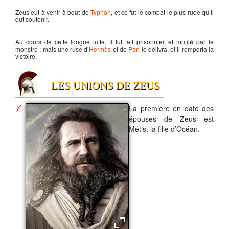
Zeus
eut à venir à bout de
Typhon
, et ce fut le combat le plus rude qu’il
dut soutenir.
Au cours de cette longue lutte, il fut fait prisonnier, et mutilé par le
monstre ; mais une ruse d’
Hermès
et de
Pan
le délivra, et il remporta la
victoire.
LES UNIONS DE ZEUS
La première en date des
épouses de
Zeus
est
Métis
, la fille d’
Océan
.