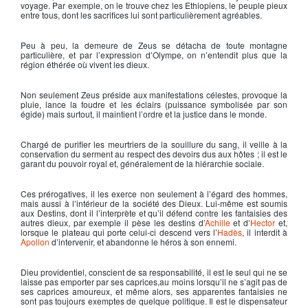
voyage. Par exemple, on le trouve chez les Ethiopiens, le peuple pieux
entre tous, dont les sacrifices lui sont particulièrement agréables.
Peu à peu, la demeure de
Zeus
se détacha de toute montagne
particulière, et par l’expression d’Olympe, on n’entendit plus que la
région éthérée où vivent les dieux.
Non seulement
Zeus
préside aux manifestations célestes, provoque la
pluie, lance la foudre et les éclairs (puissance symbolisée par son
égide) mais surtout, il maintient l’ordre et la justice dans le monde.
Chargé de purifier les meurtriers de la souillure du sang, il veille à la
conservation du serment au respect des devoirs dus aux hôtes ; il est le
garant du pouvoir royal et, généralement de la hiérarchie sociale.
Ces prérogatives, il les exerce non seulement à l’égard des hommes,
mais aussi à l’intérieur de la société des Dieux. Lui-même est soumis
aux Destins, dont il l’interprète et qu’il défend contre les fantaisies des
autres dieux, par exemple il pèse les destins d’
Achille
et d’
Hector
et,
lorsque le plateau qui porte celui-ci descend vers l’
Hadès
, il interdit à
Apollon
d’intervenir, et abandonne le héros à son ennemi.
Dieu providentiel, conscient de sa responsabilité, il est le seul qui ne se
laisse pas emporter par ses caprices,au moins lorsqu’il ne s’agit pas de
ses caprices amoureux, et même alors, ses apparentes fantaisies ne
sont pas toujours exemptes de quelque politique. Il est le dispensateur