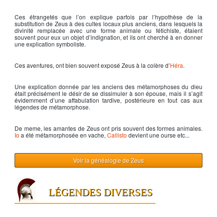
Zeus dieu de l'olympe
Ces étrangetés que l’on explique parfois par l’hypothèse de la
substitution de
Zeus
à des cultes locaux plus anciens, dans lesquels la
divinité remplacée avec une forme animale ou fétichiste, étaient
souvent pour eux un objet d’indignation, et ils ont cherché à en donner
une explication symboliste.
Ces aventures, ont bien souvent exposé
Zeus
à la colère d’
Héra
.
Une explication donnée par les anciens des métamorphoses du dieu
était précisément le désir de se dissimuler à son épouse, mais il s’agit
évidemment d’une affabulation tardive, postérieure en tout cas aux
légendes de métamorphose.
De meme, les amantes de
Zeus
ont pris souvent des formes animales.
Io
a été métamorphosée en vache,
Callisto
devient une ourse etc...
Voir la généalogie de Zeus
LÉGENDES DIVERSES