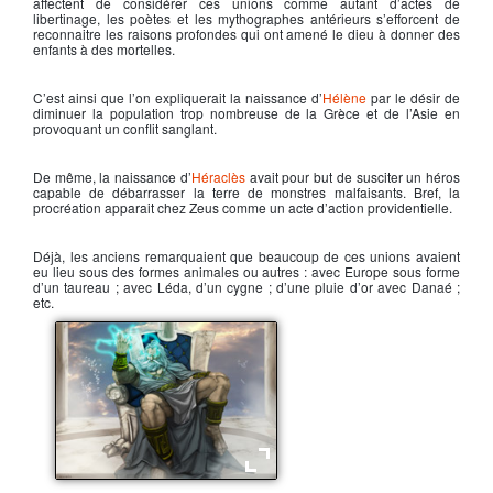
affectent de considérer ces unions comme autant d’actes de
libertinage, les poètes et les mythographes antérieurs s’efforcent de
reconnaitre les raisons profondes qui ont amené le dieu à donner des
enfants à des mortelles.
C’est ainsi que l’on expliquerait la naissance d’
Hélène
par le désir de
diminuer la population trop nombreuse de la Grèce et de l’Asie en
provoquant un conflit sanglant.
De même, la naissance d’
Héraclès
avait pour but de susciter un héros
capable de débarrasser la terre de monstres malfaisants. Bref, la
procréation apparait chez
Zeus
comme un acte d’action providentielle.
Déjà, les anciens remarquaient que beaucoup de ces unions avaient
eu lieu sous des formes animales ou autres : avec
Europe
sous forme
d’un taureau ; avec
Léda
, d’un cygne ; d’une pluie d’or avec
Danaé
;
etc.