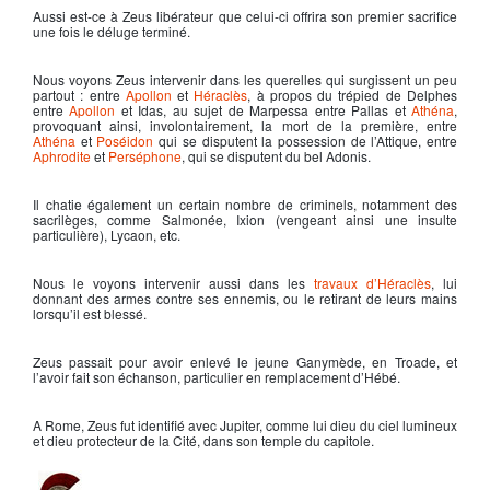
Aussi est-ce à
Zeus
libérateur que celui-ci offrira son premier sacrifice
une fois le déluge terminé.
Nous voyons
Zeus
intervenir dans les querelles qui surgissent un peu
partout : entre
Apollon
et
Héraclès
, à propos du trépied de Delphes
entre
Apollon
et Idas, au sujet de Marpessa entre Pallas et
Athéna
,
provoquant ainsi, involontairement, la mort de la première, entre
Athéna
et
Poséidon
qui se disputent la possession de l’Attique, entre
Aphrodite
et
Perséphone
, qui se disputent du bel
Adonis
.
Il chatie également un certain nombre de criminels, notamment des
sacrilèges, comme Salmonée, Ixion (vengeant ainsi une insulte
particulière), Lycaon, etc.
Nous le voyons intervenir aussi dans les
travaux d’Héraclès
, lui
donnant des armes contre ses ennemis, ou le retirant de leurs mains
lorsqu’il est blessé.
Zeus
passait pour avoir enlevé le jeune Ganymède, en Troade, et
l’avoir fait son échanson, particulier en remplacement d’Hébé.
A Rome,
Zeus
fut identifié avec Jupiter, comme lui dieu du ciel lumineux
et dieu protecteur de la Cité, dans son temple du capitole.