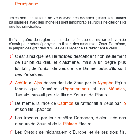
Perséphone
.
Telles sont les unions de
Zeus
avec des déesses ; mais ses unions
passagères avec des mortelles sont innombrables. Nous ne citerons ici
que les principales.
Il n’y a guère de région du monde hellénique qui ne se soit vantée
d’avoir pour héros éponyme un fils né des amours de
Zeus
. De même,
la plupart des grandes familles de la légende se rattachent à
Zeus
.
C’est ainsi que les Héraclides descendent non seulement
de l’union du dieu et d’Alcmène, mais à un degré plus
lointain, de l’union de
Zeus
et de Danaé, puisqu’ils sont
des
Perséides
.
Achille
et
Ajax
descendent de
Zeus
par la
Nymphe
Egine
tandis que l’ancêtre d’
Agamemnon
et de
Ménélas
,
Tantale
, passait pour le fils de
Zeus
et de Plouto.
De même, la race de
Cadmos
se rattachait à
Zeus
par
Io
et son fils Epaphos.
Les troyens, par leur ancêtre Dardanos, étaient nés des
amours de
Zeus
et de la
Pléiade
Electre.
Les Crétois se réclamaient d’
Europe
, et de ses trois fils,