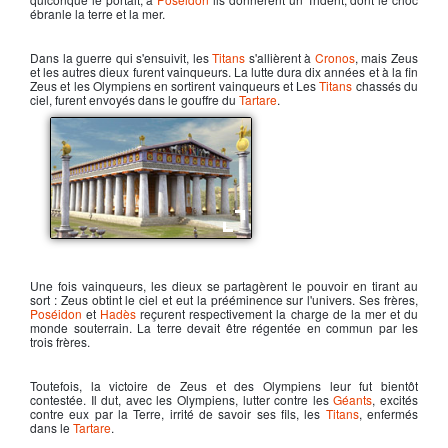
ébranle la terre et la mer.
Dans la guerre qui s'ensuivit, les
Titans
s'allièrent à
Cronos
, mais
Zeus
et les autres dieux furent vainqueurs. La lutte dura dix années et à la fin
Zeus
et les
Olympiens
en sortirent vainqueurs et Les
Titans
chassés du
ciel, furent envoyés dans le
gouffre du
Tartare
.
Le temple de Zeus
Une fois vainqueurs, les dieux se partagèrent le pouvoir en tirant au
sort :
Zeus
obtint le ciel et eut la prééminence sur l'univers. Ses frères,
Poséidon
et
Hadès
reçurent respectivement la charge de la mer et du
monde souterrain. La terre devait être régentée en commun par les
trois frères.
Toutefois, la victoire de
Zeus
et des
Olympiens
leur fut bientôt
contestée. Il dut, avec les
Olympiens
, lutter contre les
Géants
, excités
contre eux par la Terre, irrité de savoir ses fils, les
Titans
, enfermés
dans le
Tartare
.