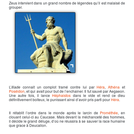
Zeus
intervient dans un grand nombre de légendes qu’il est malaisé de
grouper.
Poséidon, dieu des mers
L’
Iliade
connait un complot tramé contre lui par
Héra
,
Athéna
et
Poséidon
, et qui avait pour but de l’enchainer. Il fut sauvé par Aegaeon.
Une autre fois, il lance
Héphaistos
dans le vide et rend ce dieu
définitivement boiteux, le punissant ainsi d’avoir pris parti pour
Héra
.
Il rétablit l’ordre dans le monde après le larcin de
Prométhée
, en
clouant celui-ci au Caucase. Mais devant la méchanceté des hommes,
il décide le grand déluge, d’où ne réussira à se sauver la race humaine
que grace à Deucalion.