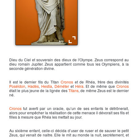
Zeus souverain de l'Olympe
Dieu du Ciel et souverain des dieux de l'Olympe.
Zeus
correspond au
dieu romain Jupiter.
Zeus
appartient comme tous les Olympiens, à la
seconde génération divine.
Il est le dernier fils du Titan
Cronos
et de
Rhéa
, frère des divinités
Poséidon
,
Hadès
,
Hestia
,
Déméter
et
Héra
. Et de même que
Cronos
était le plus jeune de la lignée des
Titans
, de même
Zeus
est le dernier
né.
Cronos
fut averti par un oracle, qu’un de ses enfants le détrônerait,
alors pour empêcher la réalisation de cette menace il dévorait ses fils et
filles à mesure que
Rhéa
les mettait au jour.
Au sixième enfant, celle-ci décida d’user de ruser et de sauver le petit
Zeus
, qui venait de naitre. Elle le mit au monde la nuit, secrètement, et