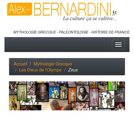
MYTHOLOGIE GRECQUE - PALEONTOLOGIE - HISTOIRE DE FRANCE
Toggle
navigati
Accueil
Mythologie Grecque
Les Dieux de l'Olympe
Zeus