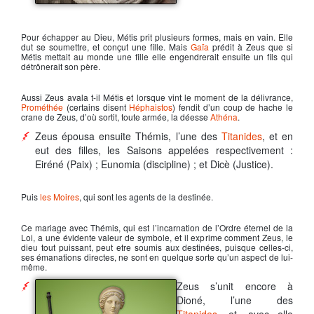
Zeus dieu de l'olympe
Pour échapper au Dieu,
Métis
prit plusieurs formes, mais en vain. Elle
dut se soumettre, et conçut une fille. Mais
Gaïa
prédit à
Zeus
que si
Métis mettait au monde une fille elle engendrerait ensuite un fils qui
détrônerait son père.
Aussi
Zeus
avala t-il Métis et lorsque vint le moment de la délivrance,
Prométhée
(certains disent
Héphaistos
) fendit d’un coup de hache le
crane de Zeus, d’où sortit, toute armée, la déesse
Athéna
.
Zeus
épousa ensuite Thémis, l’une des
Titanides
, et en
eut des filles, les Saisons appelées respectivement :
Eiréné (Paix) ; Eunomia (discipline) ; et Dicè (Justice).
Puis
les Moires
, qui sont les agents de la destinée.
Ce mariage avec Thémis, qui est l’incarnation de l’Ordre éternel de la
Loi, a une évidente valeur de symbole, et il exprime comment
Zeus
, le
dieu tout puissant, peut etre soumis aux destinées, puisque celles-ci,
ses émanations directes, ne sont en quelque sorte qu’un aspect de lui-
même.
Zeus
s’unit encore à
Dioné, l’une des