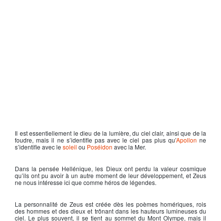
Il est essentiellement le dieu de la lumière, du ciel clair, ainsi que de la
foudre, mais il ne s’identifie pas avec le ciel pas plus qu’
Apollon
ne
s’identifie avec le
soleil
ou
Poséidon
avec la Mer.
Dans la pensée Hellénique, les Dieux ont perdu la valeur cosmique
qu’ils ont pu avoir à un autre moment de leur développement, et
Zeus
ne nous intéresse ici que comme héros de légendes.
La personnalité de
Zeus
est créée dès les poèmes homériques, rois
des hommes et des dieux et trônant dans les hauteurs lumineuses du
ciel. Le plus souvent, il se tient au sommet du
Mont Olympe
, mais il