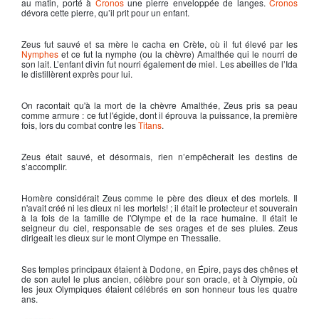
au matin, porté à
Cronos
une pierre enveloppée de langes.
Cronos
dévora cette pierre, qu’il prit pour un enfant.
Zeus
fut sauvé et sa mère le cacha en Crète, où il fut élevé par les
Nymphes
et ce fut la nymphe (ou la chèvre) Amalthée qui le nourri de
son lait. L’enfant divin fut nourri également de miel. Les abeilles de l’Ida
le distillèrent exprès pour lui.
On racontait qu'à la mort de la chèvre Amalthée,
Zeus
pris sa peau
comme armure : ce fut l'égide, dont il éprouva la puissance, la première
fois, lors du combat contre les
Titans
.
Zeus
était sauvé, et désormais, rien n’empêcherait les destins de
s’accomplir.
Homère
considérait
Zeus
comme le père des dieux et des mortels. Il
n'avait créé ni les dieux ni les mortels! ; il était le protecteur et souverain
à la fois de la famille de l'Olympe et de la race humaine. Il était le
seigneur du ciel, responsable de ses orages et de ses pluies.
Zeus
dirigeait les dieux sur le
mont Olympe en Thessalie
.
Ses temples principaux étaient à Dodone, en Épire, pays des chênes et
de son autel le plus ancien, célèbre pour son oracle, et à Olympie, où
les jeux Olympiques étaient célébrés en son honneur tous les quatre
ans.