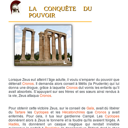
LA CONQUÊTE DU
POUVOIR
Le temple de Zeus à Athène
Lorsque
Zeus
eut atteint l’âge adulte, il voulu s’emparer du pouvoir que
détenait
Cronos
. Il demanda alors conseil à
Métis
(la Prudente) qui lui
donna une drogue, grâce à laquelle
Cronos
dut vomis les enfants qu’il
avait absorbés. S’appuyant sur ses frères et ses sœurs ainsi rendus à
la vie,
Zeus
attaqua
Cronos
.
Pour obtenir cette victoire
Zeus
, sur le conseil de
Gaïa
, avait dû libérer
du
Tartare
les
Cyclopes
et les
Hécatonchires
que
Cronos
y avait
enfermés. Pour cela, il tua leur gardienne Campé. Les
Cyclopes
donnèrent alors à
Zeus
le tonnerre et la foudre qu'ils avaient forgés. A
Hadès
, ils donnèrent un casque magique qui rendait invisible
quiconque le portait; à
Poséidon
ils donnèrent un Trident, dont le choc