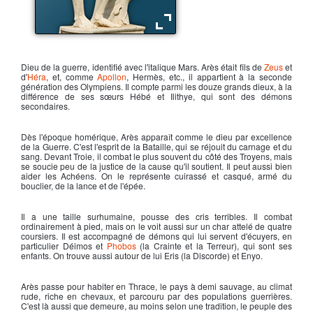
Arès, dieu de la guerre
Dieu de la guerre, identifié avec l'italique Mars.
Arès
était fils de
Zeus
et
d'
Héra
, et, comme
Apollon
, Hermès, etc., il appartient à la seconde
génération des Olympiens. Il compte parmi les douze grands dieux, à la
différence de ses sœurs Hébé et Ilithye, qui sont des démons
secondaires.
Dès l'époque homérique,
Arès
apparaît comme le dieu par excellence
de la Guerre. C'est l'esprit de la Bataille, qui se réjouit du carnage et du
sang. Devant Troie, il combat le plus souvent du côté des Troyens, mais
se soucie peu de la justice de la cause qu'il soutient. Il peut aussi bien
aider les Achéens. On le représente cuirassé et casqué, armé du
bouclier, de la lance et de l'épée.
Il a une taille surhumaine, pousse des cris terribles. Il combat
ordinairement à pied, mais on le voit aussi sur un char attelé de quatre
coursiers. Il est accompagné de démons qui lui servent d'écuyers, en
particulier Déimos et
Phobos
(la Crainte et la Terreur), qui sont ses
enfants. On trouve aussi autour de lui Eris (la Discorde) et Enyo.
Arès
passe pour habiter en Thrace, le pays à demi sauvage, au climat
rude, riche en chevaux, et parcouru par des populations guerrières.
C'est là aussi que demeure, au moins selon une tradition, le peuple des