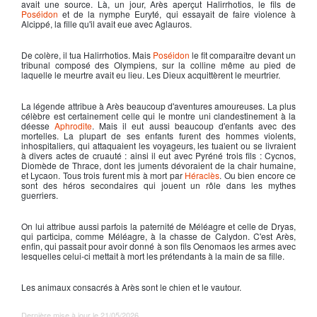
avait une source. Là, un jour,
Arès
aperçut Halirrhotios, le fils de
Poséidon
et de la nymphe Euryté, qui essayait de faire violence à
Alcippé, la fille qu'il avait eue avec Aglauros.
De colère, il tua Halirrhotios. Mais
Poséidon
le fit comparaître devant un
tribunal composé des Olympiens, sur la colline même au pied de
laquelle le meurtre avait eu lieu. Les Dieux acquittèrent le meurtrier.
La légende attribue à
Arès
beaucoup d'aventures amoureuses. La plus
célèbre est certainement celle qui le montre uni clandestinement à la
déesse
Aphrodite
. Mais il eut aussi beaucoup d'enfants avec des
mortelles. La plupart de ses enfants furent des hommes violents,
inhospitaliers, qui attaquaient les voyageurs, les tuaient ou se livraient
à divers actes de cruauté : ainsi il eut avec Pyréné trois fils : Cycnos,
Diomède de Thrace, dont les juments dévoraient de la chair humaine,
et Lycaon. Tous trois furent mis à mort par
Héraclès
. Ou bien encore ce
sont des héros secondaires qui jouent un rôle dans les mythes
guerriers.
On lui attribue aussi parfois la paternité de Méléagre et celle de Dryas,
qui participa, comme Méléagre, à la chasse de Calydon. C'est
Arès
,
enfin, qui passait pour avoir donné à son fils Oenomaos les armes avec
lesquelles celui-ci mettait à mort les prétendants à la main de sa fille.
Les animaux consacrés à
Arès
sont le chien et le vautour.
Dernière mise à jour le 21/05/2026