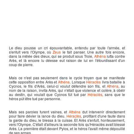
Le dieu pousse un cri épouvantable, entendu par toute l'armée, et
s'enfuit vers l'Olympe, où
Zeus
le fait panser. Une autre fois encore,
dans la mêlée des dieux, qui se produit sous Troie,
Athéna
lutta contre
Arès
, et là encore lu déesse eut raison de lui en l'étourdissant d'un
coup de pierre.
Mais ce n'est pas seulement dans le cycle troyen que se manifeste
cette opposition entre
Arès
et
Athéna
. Lorsque
Héraclès
livra bataille à
Cycnos, le fils d'
Arès
, celui-ci voulut défendre son fils, et
Athéna
, au
nom de la raison, invita
Arès
, qui n'était que violence et colère, à obéir
au destin, qui voulait que Cycnos fût tué par
Héraclès
, sans que le
héros pût être tué par personne.
Mais ses paroles furent vaines, et
Athéna
dut intervenir directement
pour faire dévier la lance du dieu.
Héraclès
, profitant d'une faute dans
la garde du dieu, le blessa à la cuisse. Et
Arès
s'enfuit, honteusement,
vers l'Olympe. C'était d'ailleurs la seconde fois qu'Héraclès avait blessé
Arès
. La première était devant Pylos, et le héros l'avait même dépouillé
de ses armes.