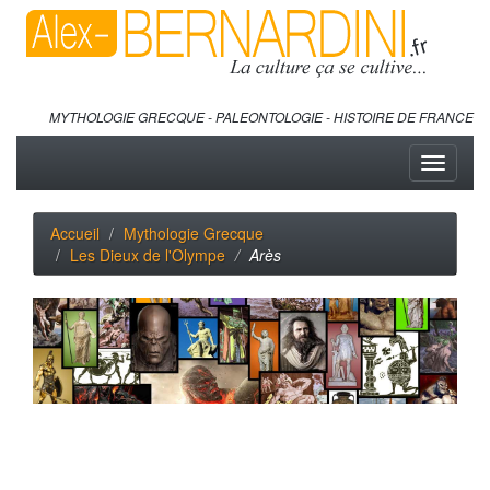
MYTHOLOGIE GRECQUE - PALEONTOLOGIE - HISTOIRE DE FRANCE
Toggle
navigati
Accueil
Mythologie Grecque
Les Dieux de l'Olympe
Arès