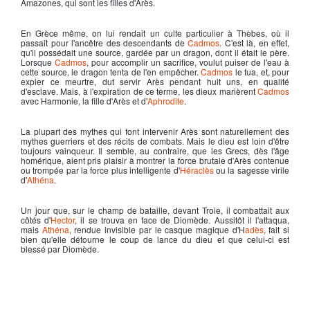
Amazones, qui sont les filles d'
Arès
.
En Grèce même, on lui rendait un culte particulier à Thèbes, où il
passait pour l'ancêtre des descendants de
Cadmos
. C'est là, en effet,
qu'il possédait une source, gardée par un dragon, dont il était le père.
Lorsque
Cadmos
, pour accomplir un sacrifice, voulut puiser de l'eau à
cette source, le dragon tenta de l'en empêcher.
Cadmos
le tua, et, pour
expier ce meurtre, dut servir
Arès
pendant huit uns, en qualité
d'esclave. Mais, à l'expiration de ce terme, les dieux marièrent
Cadmos
avec Harmonie, la fille d'
Arès
et d'
Aphrodite
.
La plupart des mythes qui font intervenir
Arès
sont naturellement des
mythes guerriers et des récits de combats. Mais le dieu est loin d'être
toujours vainqueur. Il semble, au contraire, que les Grecs, dès l'âge
homérique, aient pris plaisir à montrer la force brutale d'
Arès
contenue
ou trompée par la force plus intelligente d'
Héraclès
ou la sagesse virile
d'
Athéna
.
Un jour que, sur le champ de bataille, devant Troie, il combattait aux
côtés d'
Hector
, il se trouva en face de Diomède. Aussitôt il l'attaqua,
mais
Athéna
, rendue invisible par le casque magique d'H
adès
, fait si
bien qu'elle détourne le coup de lance du dieu et que celui-ci est
blessé par Diomède.