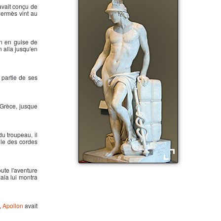
avait conçu de
Hermès vint au
an en guise de
n alla jusqu'en
partie de ses
 Grèce, jusque
u troupeau, il
ille des cordes
oute l'aventure
Hermès, messager de Zeus
Maia lui montra
,
Apollon
avait