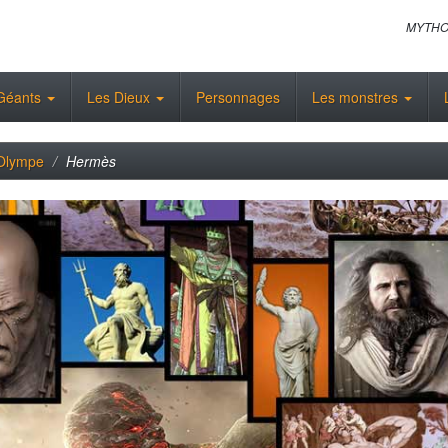
MYTHO
Géants
Les Dieux
Personnages
Les monstres
'Olympe
Hermès