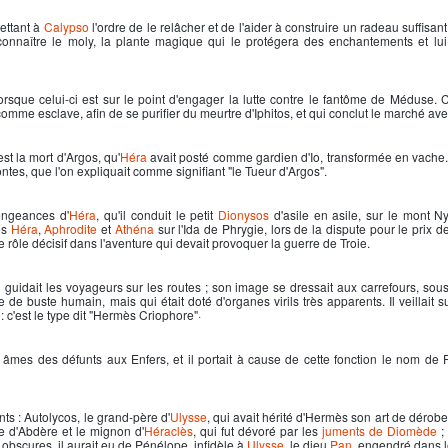
ettant à
Calypso
l'ordre de le relâcher et de l'aider à construire un radeau suffisant
t connaître le moly, la plante magique qui le protégera des enchantements et lu
lorsque celui-ci est sur le point d'engager la lutte contre le fantôme de Méduse. C
comme esclave, afin de se purifier du meurtre d'Iphitos, et qui conclut le marché a
 est la mort d'Argos, qu'
Héra
avait posté comme gardien d'Io, transformée en vache.
ntes, que l'on expliquait comme signifiant "le Tueur d'Argos".
engeances d'
Héra
, qu'il conduit le petit
Dionysos
d'asile en asile, sur le mont N
es
Héra
,
Aphrodite
et
Athéna
sur l'Ida de Phrygie, lors de la dispute pour le prix de
 le rôle décisif dans l'aventure qui devait provoquer la guerre de Troie.
 guidait les voyageurs sur les routes ; son image se dressait aux carrefours, sous
 de buste humain, mais qui était doté d'organes virils très apparents. Il veillait s
 c'est le type dit "Hermès Criophore"·
s âmes des défunts aux Enfers, et il portait à cause de cette fonction le nom d
ts : Autolycos, le grand-père d'
Ulysse
, qui avait hérité d'
Hermès
son art de dérober
le d'Abdère et le mignon d'
Héraclès
, qui fut dévoré par les
juments de Diomède
; 
s obscures, il aurait eu de Pénélope, infidèle à
Ulysse
, le dieu
Pan
, engendré dans 