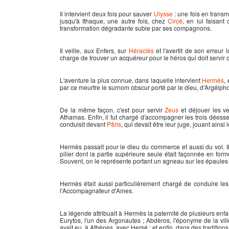
Il intervient deux fois pour sauver
Ulysse
: une fois en transm
jusqu'à Ithaque, une autre fois, chez
Circé
, en lui faisan
transformation dégradante subie par ses compagnons.
Il veille, aux Enfers, sur
Héraclès
et l'avertit de son erreur 
charge de trouver un acquéreur pour le héros qui doit servir 
L'aventure la plus connue, dans laquelle intervient
Hermès
,
par ce meurtre le surnom obscur porté par le dieu, d'Argéipho
De la même façon, c'est pour servir
Zeus
et déjouer les v
Athamas. Enfin, il fut chargé d'accompagner les trois déess
conduisit devant
Pâris
, qui devait être leur juge, jouant ainsi
Hermès
passait pour le dieu du commerce et aussi du vol. Il
pilier dont la partie supérieure seule était façonnée en forme
Souvent, on le représente portant un agneau sur les épaules :
Hermès
était aussi particulièrement chargé de conduire le
l'Accompagnateur d'Ames.
La légende attribuait à Hermès la paternité de plusieurs enfan
Eurytos, l'un des Argonautes ; Abdèros, l'éponyme de la vil
avait eu, à Athènes, avec Hersé ; et enfin, dans des tradition