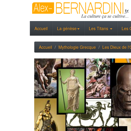
Accueil
La génèse
Les Titans
Les 
Accueil
Mythologie Grecque
Les Dieux de l