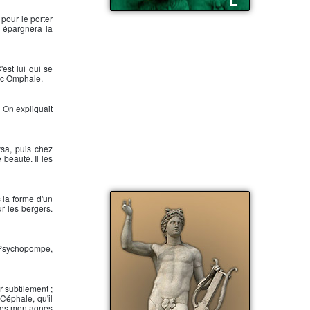
 pour le porter
Pan, le dieu des bergers
i épargnera la
'est lui qui se
vec Omphale.
 On expliquait
ysa, puis chez
 beauté. Il les
 la forme d'un
ur les bergers.
e Psychopompe,
 subtilement ;
Céphale, qu'il
les montagnes