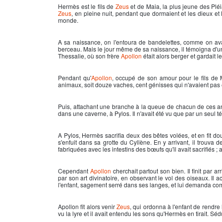
Hermès
est le fils de
Zeus
et de Maia, la plus jeune des Pléi
Zeus
, en pleine nuit, pendant que dormaient et les dieux e
monde.
A sa naissance, on l'entoura de bandelettes, comme on av
berceau. Mais le jour même de sa naissance, il témoigna d'une
Thessalie, où son frère
Apollon
était alors berger et gardait 
Pendant qu'
Apollon
, occupé de son amour pour le fils de
animaux, soit douze vaches, cent génisses qui n'avaient pas 
Puis, attachant une branche à la queue de chacun de ces ani
dans une caverne, à Pylos. Il n'avait été vu que par un seul t
A Pylos,
Hermès
sacrifia deux des bêtes volées, et en fit d
s'enfuit dans sa grotte du Cyllène. En y arrivant, il trouva d
fabriquées avec les intestins des bœufs qu'il avait sacrifiés ; 
Cependant
Apollon
cherchait partout son bien. Il finit par ar
par son art divinatoire, en observant le vol des oiseaux. Il 
l'enfant, sagement serré dans ses langes, et lui demanda comm
Apollon fit alors venir
Zeus
, qui ordonna à l'enfant de rendre
vu la lyre et il avait entendu les sons qu'
Hermès
en tirait. Sé