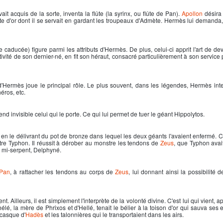
ait acquis de la sorte, inventa la flûte (la syrinx, ou flûte de Pan).
Apollon
désira 
tte d'or dont il se servait en gardant les troupeaux d'Admète.
Hermès
lui demanda,
e caducée) figure parmi les attributs d'
Hermès
. De plus, celui-ci apprit l'art de de
ctivité de son dernier-né, en fit son héraut, consacré particulièrement à son service
'
Hermès
joue le principal rôle. Le plus souvent, dans les légendes, Hermès in
éros, etc.
rend invisible celui qui le porte. Ce qui lui permet de tuer le géant Hippolytos.
, en le délivrant du pot de bronze dans lequel les deux géants l'avaient enfermé. C
ntre Typhon. Il réussit à dérober au monstre les tendons de
Zeus
, que Typhon ava
 mi-serpent, Delphyné.
Pan
, à rattacher les tendons au corps de
Zeus
, lui donnant ainsi la possibilité 
t. Ailleurs, il est simplement l'interprète de la volonté divine. C'est lui qui vient, a
é, la mère de Phrixos et d'Hellé, tenait le bélier à la toison d'or qui sauva ses e
casque d'
Hadès
et les talonnières qui le transportaient dans les airs.