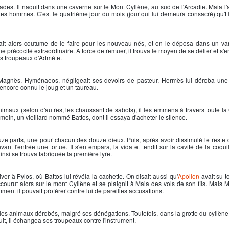
ades. Il naquit dans une caverne sur le Mont Cyllène, au sud de l'Arcadie. Maia l'
t les hommes. C'est le quatrième jour du mois (jour qui lui demeura consacré) qu'
ait alors coutume de le faire pour les nouveau-nés, et on le déposa dans un v
 précocité extraordinaire. A force de remuer, il trouva le moyen de se délier et s'e
les troupeaux d'Admète.
 Magnès, Hyménaeos, négligeait ses devoirs de pasteur,
Hermès
lui déroba une 
encore connu le joug et un taureau.
maux (selon d'autres, les chaussant de sabots), il les emmena à travers toute la
émoin, un vieillard nommé Battos, dont il essaya d'acheter le silence.
ouze parts, une pour chacun des douze dieux. Puis, après avoir dissimulé le reste d
evant l'entrée une tortue. Il s'en empara, la vida et tendit sur la cavité de la coqu
ainsi se trouva fabriquée la première lyre.
river à Pylos, où Battos lui révéla la cachette. On disait aussi qu'
Apollon
avait su t
accourut alors sur le mont Cyllène et se plaignit à Maia des vols de son fils. Mais 
ent il pouvait proférer contre lui de pareilles accusations.
 les animaux dérobés, malgré ses dénégations. Toutefois, dans la grotte du cyllène
duit, il échangea ses troupeaux contre l'instrument.