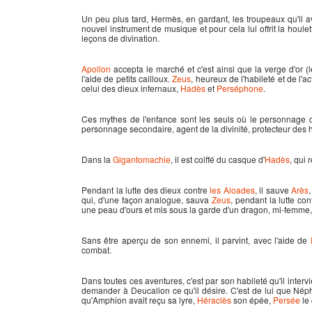
Un peu plus tard,
Hermès
, en gardant, les troupeaux qu'il av
nouvel instrument de musique et pour cela lui offrit la houle
leçons de divination.
Apollon
accepta le marché et c'est ainsi que la verge d'or (l
l'aide de petits cailloux.
Zeus
, heureux de l'habileté et de l'a
celui des dieux infernaux,
Hadès
et
Perséphone
.
Ces mythes de l'enfance sont les seuls où le personnage d
personnage secondaire, agent de la divinité, protecteur des h
Dans la
Gigantomachie
, il est coiffé du casque d'
Hadès
, qui 
Pendant la lutte des dieux contre
les Aloades
, il sauve
Arès
qui, d'une façon analogue, sauva
Zeus
, pendant la lutte co
une peau d'ours et mis sous la garde d'un dragon, mi-femme,
Sans être aperçu de son ennemi, il parvint, avec l'aide de
combat.
Dans toutes ces aventures, c'est par son habileté qu'il intervien
demander à Deucalion ce qu'il désire. C'est de lui que Néphél
qu'Amphion avait reçu sa lyre,
Héraclès
son épée,
Persée
le 