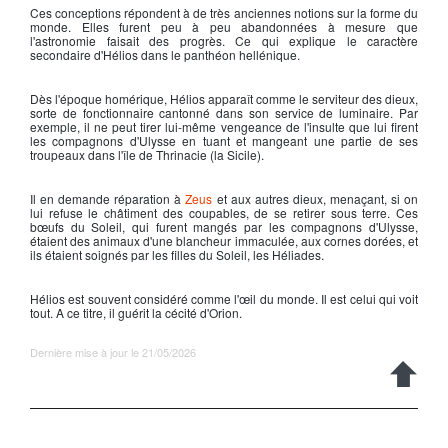
Ces conceptions répondent à de très anciennes notions sur la forme du
monde. Elles furent peu à peu abandonnées à mesure que
l'astronomie faisait des progrès. Ce qui explique le caractère
secondaire d'Hélios dans le panthéon hellénique.
Dès l'époque homérique, Hélios apparaît comme le serviteur des dieux,
sorte de fonctionnaire cantonné dans son service de luminaire. Par
exemple, il ne peut tirer lui-même vengeance de l'insulte que lui firent
les compagnons d'Ulysse en tuant et mangeant une partie de ses
troupeaux dans l'île de Thrinacie (la Sicile).
Il en demande réparation à
Zeus
et aux autres dieux, menaçant, si on
lui refuse le châtiment des coupables, de se retirer sous terre. Ces
bœufs du Soleil, qui furent mangés par les compagnons d'Ulysse,
étaient des animaux d'une blancheur immaculée, aux cornes dorées, et
ils étaient soignés par les filles du Soleil, les Héliades.
Hélios est souvent considéré comme l'œil du monde. Il est celui qui voit
tout. A ce titre, il guérit la cécité d'Orion.
Dernière mise à jour le 21/05/2026