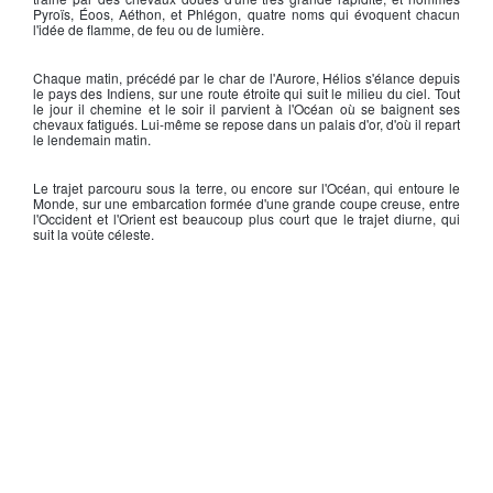
Pyroïs, Éoos, Aéthon, et Phlégon, quatre noms qui évoquent chacun
l'idée de flamme, de feu ou de lumière.
Chaque matin, précédé par le char de l'Aurore, Hélios s'élance depuis
le pays des Indiens, sur une route étroite qui suit le milieu du ciel. Tout
le jour il chemine et le soir il parvient à l'Océan où se baignent ses
chevaux fatigués. Lui-même se repose dans un palais d'or, d'où il repart
le lendemain matin.
Le trajet parcouru sous la terre, ou encore sur l'Océan, qui entoure le
Monde, sur une embarcation formée d'une grande coupe creuse, entre
l'Occident et l'Orient est beaucoup plus court que le trajet diurne, qui
suit la voûte céleste.