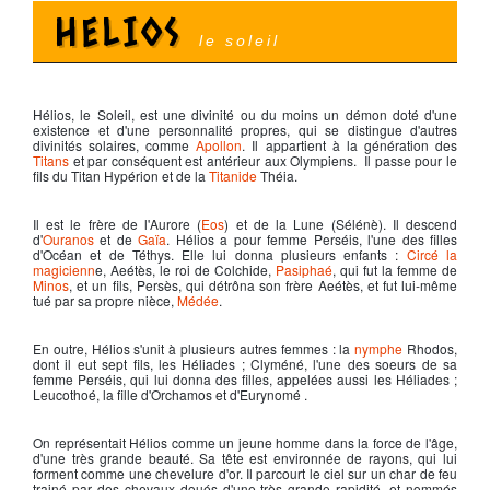
HELIOS
le soleil
Hélios, le Soleil, est une divinité ou du moins un démon doté d'une
existence et d'une personnalité propres, qui se distingue d'autres
divinités solaires, comme
Apollon
. Il appartient à la génération des
Titans
et par conséquent est antérieur aux Olympiens. Il passe pour le
fils du Titan Hypérion et de la
Titanide
Théia.
Il est le frère de l'Aurore (
Eos
) et de la Lune (Sélénè). Il descend
d'
Ouranos
et de
Gaïa
. Hélios a pour femme Perséis, l'une des filles
d'Océan et de Téthys. Elle lui donna plusieurs enfants :
Circé la
magicienn
e, Aeétès, le roi de Colchide,
Pasiphaé
, qui fut la femme de
Minos
, et un fils, Persès, qui détrôna son frère Aeétès, et fut lui-même
tué par sa propre nièce,
Médée
.
En outre, Hélios s'unit à plusieurs autres femmes : la
nymphe
Rhodos,
dont il eut sept fils, les Héliades ; Clyméné, l'une des soeurs de sa
femme Perséis, qui lui donna des filles, appelées aussi les Héliades ;
Leucothoé, la fille d'Orchamos et d'Eurynomé .
On représentait Hélios comme un jeune homme dans la force de l'âge,
d'une très grande beauté. Sa tête est environnée de rayons, qui lui
forment comme une chevelure d'or. Il parcourt le ciel sur un char de feu
trainé par des chevaux doués d'une très grande rapidité, et nommés