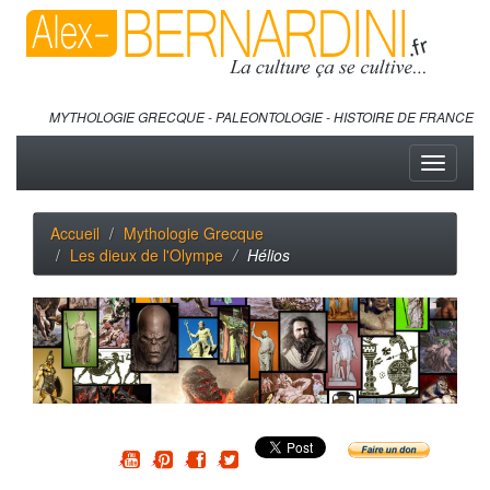
MYTHOLOGIE GRECQUE - PALEONTOLOGIE - HISTOIRE DE FRANCE
Toggle
navigati
Accueil
Mythologie Grecque
Les dieux de l'Olympe
Hélios