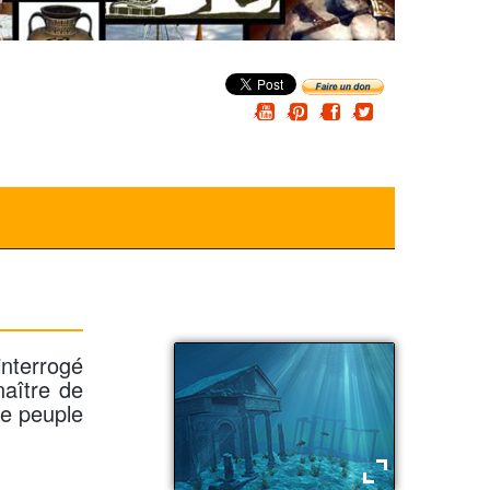
interrogé
naître de
le peuple