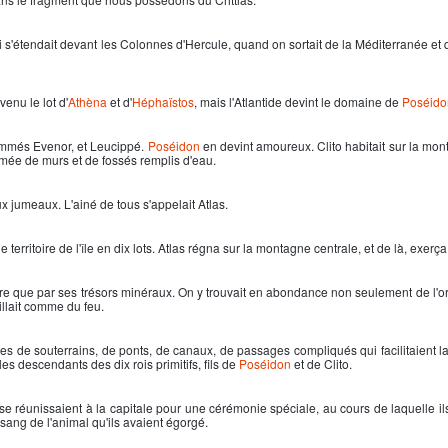
 qui s'étendait devant les Colonnes d'Hercule, quand on sortait de la Méditerranée et q
venu le lot d'
Athèna
et d'
Héphaïstos
, mais l'
Atlantide
devint le domaine de
Poséido
 nommés Evenor, et Leucippé.
Poséidon
en devint amoureux. Clito habitait sur la mon
rmée de murs et de fossés remplis d'eau.
eux jumeaux. L'ainé de tous s'appelait Atlas.
e territoire de l'île en dix lots. Atlas régna sur la montagne centrale, et de là, exerç
lore que par ses trésors minéraux. On y trouvait en abondance non seulement de l'or
illait comme du feu.
es de souterrains, de ponts, de canaux, de passages compliqués qui facilitaient la
s descendants des dix rois primitifs, fils de
Poséidon
et de Clito.
e réunissaient à la capitale pour une cérémonie spéciale, au cours de laquelle ils
sang de l'animal qu'ils avaient égorgé.