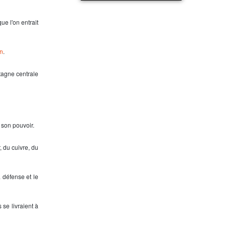
L'Atlantide sous les eaux
ue l'on entrait
n
.
tagne centrale
a son pouvoir.
, du cuivre, du
 défense et le
 se livraient à