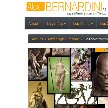
Accueil
La génèse
Les Titans
Les 
Accueil
Mythologie Grecque
Les lieux myth