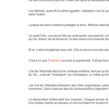
Les
Atlantes
, avait dit le prêtre égyptien, habitaient une île
dans l'océan.
Lorsque les dieux s'étaient partagés la terre, Athènes était de
Là vivait Clito, une jeune fille qui avait perdu ses parents,
de l'île. Autour de sa demeure, le dieu éleva une enceinte fo
Et là, il vécut longtemps avec elle. Elle lui donna cinq fois d
C'est à lui que
Poséidon
accorda la suprématie. Il divisa tout l
L'
île de l'Atlantide
était d'une richesse extrême, tant par sa f
fer, etc.., mais de "
l'oricalque
" (ou orichalque), un métal qui br
Les rois de l'
Atlantide
élevèrent des villes magnifiques, plein
commerce. Dans chacune des dix circonscriptions régnaient le
Le descendant d'Atlas était leur suzerain. Chaque année ils s
une chasse rituelle au taureau et communiaient en buvant le 