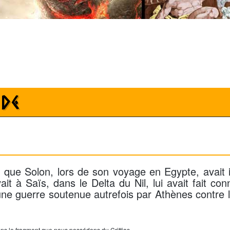
ide
 que Solon, lors de son voyage en Egypte, avait 
vait à Saïs, dans le Delta du Nil, lui avait fait con
 une guerre soutenue autrefois par Athènes contre 
ns le fragment que nous possédons du Crittias.