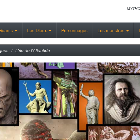
MYTHO
Géants
Les Dieux
Personnages
Les monstres
iques
L'île de l'Atlantide