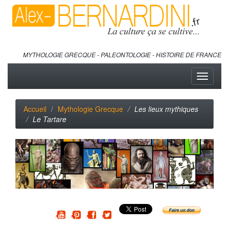
MYTHOLOGIE GRECQUE - PALEONTOLOGIE - HISTOIRE DE FRANCE
Toggle
navigati
Accueil
Mythologie Grecque
Les lieux mythiques
Le Tartare