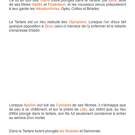
de ses frères
Hadès
et
Poséideon
. et les nouveaux venus préposèrent
à leur garde les
Hécatonchires
, Gyès, Cottos et Briarée.
Le
Tartare
est un lieu redouté des
Olympiens
. Lorsque l'un d'eux fait
quelque opposition à
Zeus
, celui-ci menace de l'y enfermer et le rebelle
s'empresse d'obéir.
Lorsque
Apollon
eut tué les
Cyclopes
de ses flèches, il n'échappa que
de peu à ce châtiment, et sur la prière de
Léto
, qui obtint que, au lieu
d'être plongé dans le
tartare
, son fils fut seulement condamné à entrer
au service d'un mortel.
Dans le
Tartare
furent plongés
les Aloades
et Salmonée.