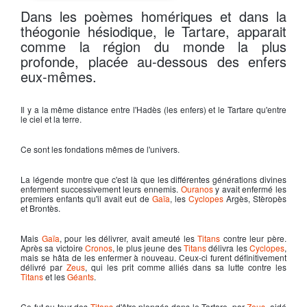
Le Tartare - God of war
Dans les poèmes homériques et dans la
théogonie hésiodique, le Tartare, apparait
comme la région du monde la plus
profonde, placée au-dessous des enfers
eux-mêmes.
Il y a la même distance entre l
'Hadès
(les enfers) et le
Tartare
qu'entre
le ciel et la terre.
Ce sont les fondations mêmes de l'univers.
La légende montre que c'est là que les différentes générations divines
enferment successivement leurs ennemis.
Ouranos
y avait enfermé les
premiers enfants qu'il avait eut de
Gaïa
, les
Cyclopes
Argès, Stèropès
et Brontès.
Mais
Gaïa
, pour les délivrer, avait ameuté les
Titans
contre leur père.
Après sa victoire
Cronos
, le plus jeune des
Titans
délivra les
Cyclopes
,
mais se hâta de les enfermer à nouveau. Ceux-ci furent définitivement
délivré par
Zeus
, qui les prit comme alliés dans sa lutte contre les
Titans
et les
Géants
.
Ce fut au tour des
Titans
d'être plongés dans le
Tartare
, par
Zeus
, aidé