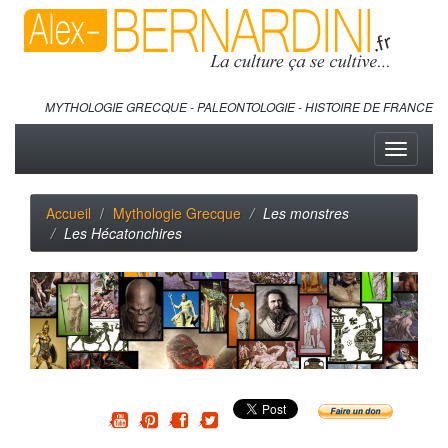
MYTHOLOGIE GRECQUE - PALEONTOLOGIE - HISTOIRE DE FRANCE
Toggle
navigati
Accueil
Mythologie Grecque
Les monstres
Les Hécatonchires