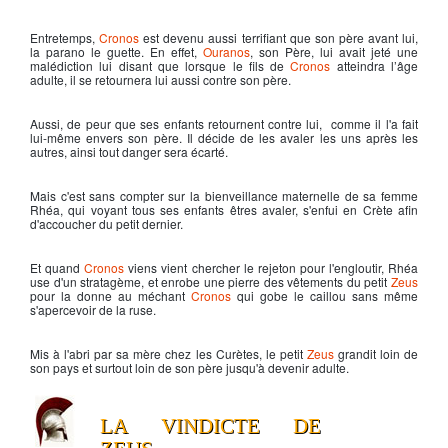
Entretemps,
Cronos
est devenu aussi terrifiant que son père avant lui,
la parano le guette. En effet,
Ouranos
, son Père, lui avait jeté une
malédiction lui disant que lorsque le fils de
Cronos
atteindra l’âge
adulte, il se retournera lui aussi contre son père.
Aussi, de peur que ses enfants retournent contre lui, comme il l'a fait
lui-même envers son père. Il décide de les avaler les uns après les
autres, ainsi tout danger sera écarté.
Mais c'est sans compter sur la bienveillance maternelle de sa femme
Rhéa, qui voyant tous ses enfants êtres avaler, s'enfui en Crète afin
d'accoucher du petit dernier.
Et quand
Cronos
viens vient chercher le rejeton pour l'engloutir, Rhéa
use d'un stratagème, et enrobe une pierre des vêtements du petit
Zeus
pour la donne au méchant
Cronos
qui gobe le caillou sans même
s'apercevoir de la ruse.
Mis à l'abri par sa mère chez les Curètes, le petit
Zeus
grandit loin de
son pays et surtout loin de son père jusqu'à devenir adulte.
LA VINDICTE DE