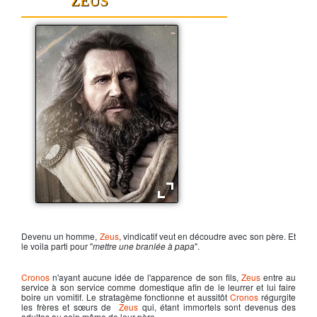
ZEUS
Zeus dieu de l'olympe
Devenu un homme,
Zeus
, vindicatif veut en découdre avec son père. Et
le voila parti pour "
mettre une branlée à papa
".
Cronos
n'ayant aucune idée de l'apparence de son fils,
Zeus
entre au
service à son service comme domestique afin de le leurrer et lui faire
boire un vomitif. Le stratagème fonctionne et aussitôt
Cronos
régurgite
les frères et sœurs de
Zeus
qui, étant immortels sont devenus des
adultes au sein même de leur père.