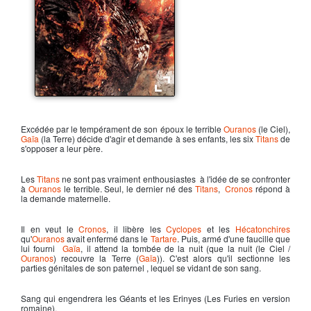
Cronos
Excédée par le tempérament de son époux le terrible
Ouranos
(le Ciel),
Gaïa
(la Terre) décide d'agir et demande à ses enfants, les six
Titans
de
s'opposer a leur père.
Les
Titans
ne sont pas vraiment enthousiastes à l'idée de se confronter
à
Ouranos
le terrible. Seul, le dernier né des
Titans
,
Cronos
répond à
la demande maternelle.
Il en veut le
Cronos
, il libère les
Cyclopes
et les
Hécatonchires
qu'
Ouranos
avait enfermé dans le
Tartare
. Puis, armé d'une faucille que
lui fourni
Gaïa
, il attend la tombée de la nuit (que la nuit (le Ciel /
Ouranos
) recouvre la Terre (
Gaïa
)). C'est alors qu'il sectionne les
parties génitales de son paternel , lequel se vidant de son sang.
Sang qui engendrera les Géants et les Erinyes (Les Furies en version
romaine).