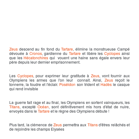
Zeus
descend au fin fond du
Tartare
, élimine la monstrueuse Campé
dévouée à
Cronos
, gardienne du
Tartare
et libère les
Cyclopes
ainsi
que les
Hécatonchires
qui vouent une haine sans égale envers leur
père depuis leur dernier emprisonnement.
Les
Cyclopes
, pour exprimer leur gratitude à
Zeus
, vont fournir aux
Olympiens les armes que l'on leur connait. Ainsi,
Zeus
reçoit le
tonnerre, la foudre et l'éclair.
Poséidon
son trident et
Hadès
le casque
qui rend invisible
La guerre fait rage et au final, les Olympiens en sortent vainqueurs, les
Titans
, excepté
Océan
, sont définitivement mis hors d'état de nuire,
envoyés dans le
Tartare
et le règne des Olympiens débute !
Plus tard, la clémence de
Zeus
permettra aux
Titans
d'êtres relâchés et
de rejoindre les champs Elysées