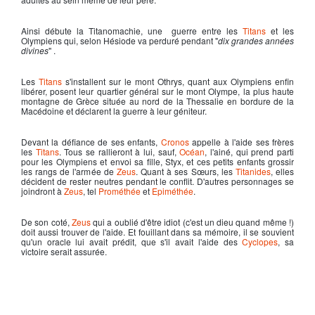
Ainsi débute la
Titanomachie
, une guerre entre les
Titans
et les
Olympiens qui, selon Hésiode va perduré pendant "
dix grandes années
divines
" .
Les
Titans
s'installent sur le mont Othrys, quant aux Olympiens enfin
libérer, posent leur quartier général sur le mont Olympe, la plus haute
montagne de Grèce située au nord de la Thessalie en bordure de la
Macédoine et déclarent la guerre à leur géniteur.
Devant la défiance de ses enfants,
Cronos
appelle à l'aide ses frères
les
Titans
. Tous se rallieront à lui, sauf,
Océan
, l'ainé, qui prend parti
pour les Olympiens et envoi sa fille, Styx, et ces petits enfants grossir
les rangs de l'armée de
Zeus
. Quant à ses Sœurs, les
Titanides
, elles
décident de rester neutres pendant le conflit. D'autres personnages se
joindront à
Zeus
, tel
Prométhée
et
Epiméthée
.
De son coté,
Zeus
qui a oublié d'être idiot (c'est un dieu quand même !)
doit aussi trouver de l'aide. Et fouillant dans sa mémoire, il se souvient
qu'un oracle lui avait prédit, que s'il avait l'aide des
Cyclopes
, sa
victoire serait assurée.