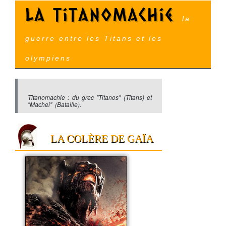
La Titanomachie
la
guerre entre les Titans et les
olympiens
Titanomachie : du grec "Titanos" (Titans) et
"Machei" (Bataille).
LA COLÈRE DE GAÏA