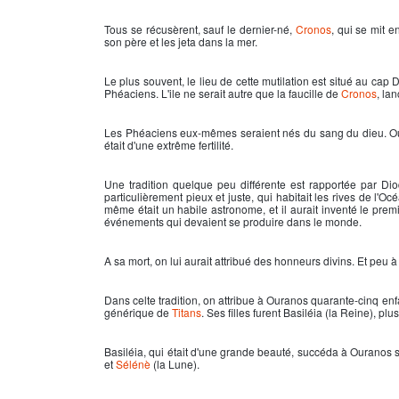
Tous se récusèrent, sauf le dernier-né,
Cronos
, qui se mit e
son père et les jeta dans la mer.
Le plus souvent, le lieu de cette mutilation est situé au cap
Phéaciens. L'ile ne serait autre que la faucille de
Cronos
, la
Les Phéaciens eux-mêmes seraient nés du sang du dieu. Ou enc
était d'une extrême fertilité.
Une tradition quelque peu différente est rapportée par Dio
particulièrement pieux et juste, qui habitait les rives de l'Océan
même était un habile astronome, et il aurait inventé le prem
événements qui devaient se produire dans le monde.
A sa mort, on lui aurait attribué des honneurs divins. Et peu à p
Dans celte tradition, on attribue à Ouranos quarante-cinq enfa
générique de
Titans
. Ses filles furent Basiléia (la Reine), plu
Basiléia, qui était d'une grande beauté, succéda à Ouranos su
et
Sélénè
(la Lune).