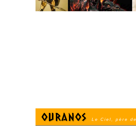
Ouranos
Le Ciel, père d