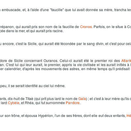
n embuscade, et, à l'aide d'une "faucille" que lui avait donnée sa mère, trancha le
 Drépanon, qui aurait pris son nom de la faucille de
Cronos
. Parfois, on le situe à C
ncée dans la mer, et qui aurait pris racine.
ore, c'est la Sicile, qui aurait été fécondée par le sang divin, et c'est pour cela
dore de Sicile concernant Ouranos. Celui-ci aurait été le premier roi des
Atlant
. C'est lui qui leur aurait, le premier, appris la vie civilisée el les aurait initiés à 
ier calendrier, d'après les mouvements des astres, en même temps qu'il prédisait 
eu, il se serait identifié au ciel lui même.
nts, dix-huit de Titaè (qui prit plus lard le nom de
Gaïa
) ; et c'est à leur mère qu'il
s lard
Cybèle
, et Rhéa, qui fut surnommée
Pandore
.
r son trône, et épousa Hypérion, l'un de ses frères, dont elle eut deux enfants,
Hé