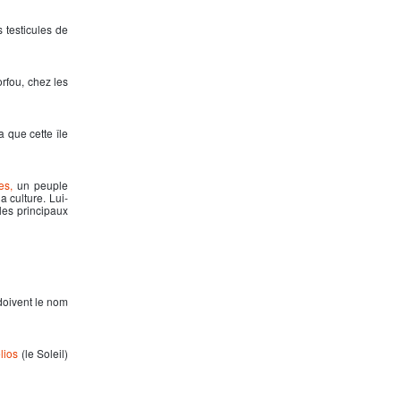
s testicules de
orfou, chez les
 que cette île
es,
un peuple
la culture. Lui-
les principaux
s doivent le nom
lios
(le Soleil)