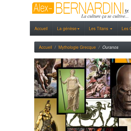
Accueil
La génèse
Les Titans
Les 
Accueil
Mythologie Grecque
Ouranos