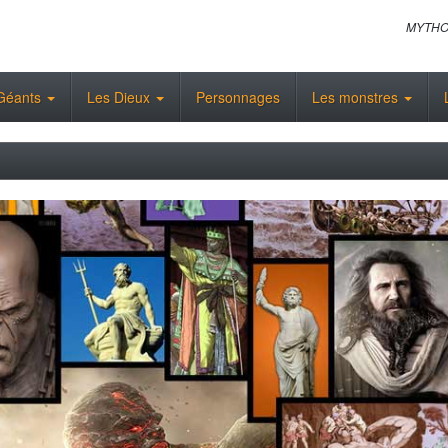
MYTHO
Géants
Les Dieux
Personnages
Les monstres