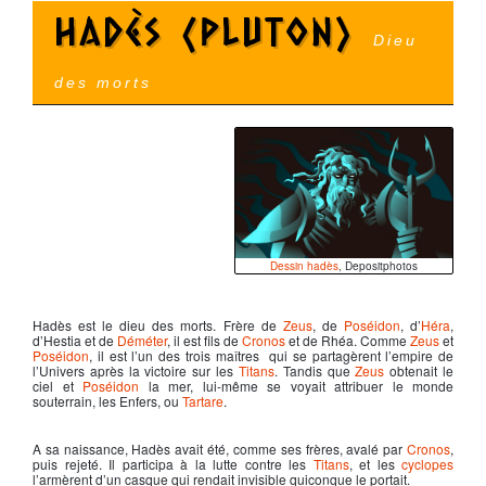
Hadès (Pluton)
Dieu
des morts
Dessin hadès
, Depositphotos
Hadès
est le dieu des morts. Frère de
Zeus
, de
Poséidon
, d’
Héra
,
d’
Hestia
et de
Déméter
, il est fils de
Cronos
et de
Rhéa
. Comme
Zeus
et
Poséidon
, il est l’un des trois maîtres qui se partagèrent l’empire de
l’Univers après la victoire sur les
Titans
. Tandis que
Zeus
obtenait le
ciel et
Poséidon
la mer, lui-même se voyait attribuer le monde
souterrain, les Enfers, ou
Tartare
.
A sa naissance,
Hadès
avait été, comme ses frères, avalé par
Cronos
,
puis rejeté. Il participa à la lutte contre les
Titans
, et les
cyclopes
l’armèrent d’un casque qui rendait invisible quiconque le portait.