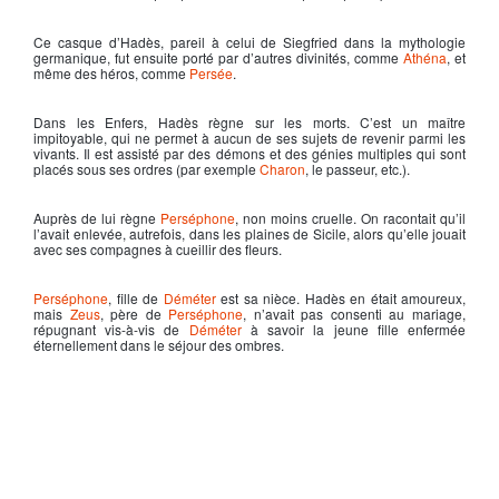
Ce casque d’
Hadès
, pareil à celui de Siegfried dans la mythologie
germanique, fut ensuite porté par d’autres divinités, comme
Athéna
, et
même des héros, comme
Persée
.
Dans les Enfers,
Hadès
règne sur les morts. C’est un maître
impitoyable, qui ne permet à aucun de ses sujets de revenir parmi les
vivants. Il est assisté par des démons et des génies multiples qui sont
placés sous ses ordres (par exemple
Charon
, le passeur, etc.).
Auprès de lui règne
Perséphone
, non moins cruelle. On racontait qu’il
l’avait enlevée, autrefois, dans les plaines de Sicile, alors qu’elle jouait
avec ses compagnes à cueillir des fleurs.
Perséphone
, fille de
Déméter
est sa nièce.
Hadès
en était amoureux,
mais
Zeus
, père de
Perséphone
, n’avait pas consenti au mariage,
répugnant vis-à-vis de
Déméter
à savoir la jeune fille enfermée
éternellement dans le séjour des ombres.