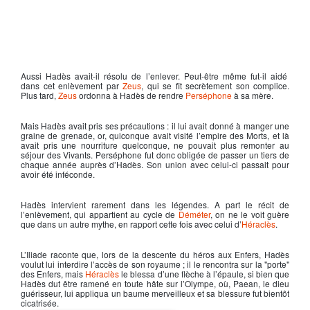
Aussi
Hadès
avait-il résolu de l’enlever. Peut-être même fut-il aidé
dans cet enlèvement par
Zeus
, qui se fit secrètement son complice.
Plus tard,
Zeus
ordonna à
Hadès
de rendre
Perséphone
à sa mère.
Mais
Hadès
avait pris ses précautions : il lui avait donné à manger une
graine de grenade, or, quiconque avait visité l’empire des Morts, et là
avait pris une nourriture quelconque, ne pouvait plus remonter au
séjour des Vivants.
Perséphone
fut donc obligée de passer un tiers de
chaque année auprès d’
Hadès
. Son union avec celui-ci passait pour
avoir été inféconde.
Hadès
intervient rarement dans les légendes. A part le récit de
l’enlèvement, qui appartient au cycle de
Déméter
, on ne le voit guère
que dans un autre mythe, en rapport cette fois avec celui d’
Héraclès
.
L’Iliade raconte que, lors de la descente du héros aux Enfers,
Hadès
voulut lui interdire l’accès de son royaume ; il le rencontra sur la "porte"
des Enfers, mais
Héraclès
le blessa d’une flèche à l’épaule, si bien que
Hadès
dut être ramené en toute hâte sur l’Olympe, où, Paean, le dieu
guérisseur, lui appliqua un baume merveilleux et sa blessure fut bientôt
cicatrisée.