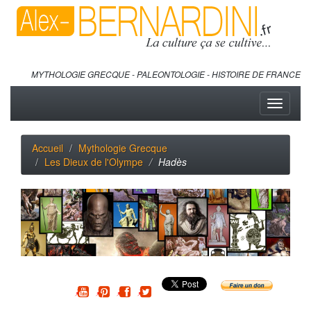
MYTHOLOGIE GRECQUE - PALEONTOLOGIE - HISTOIRE DE FRANCE
Toggle
navigati
Accueil
Mythologie Grecque
Les Dieux de l'Olympe
Hadès