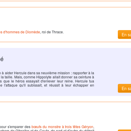
es d'hommes de Diomède
, roi de Thrace.
En sa
té
e à aider
Hercule
dans sa neuvième mission : rapporter à la
de la taille. Mais, comme Hippolyte allait donner sa ceinture à
s que le héros essayait d'enlever leur reine.
Hercule
tua
 l'attaque qu'il subissait, et réussit à leur échapper en
En sa
ie pour s'emparer des
bœufs du monstre à trois têtes Géryon
,
hers de Gibraltar et de Ceuta, de part et d'autre du détroit