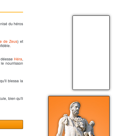
inisé du héros
ie de Zeus
) et
fidèle.
la déesse
Héra
,
a le nourrisson
qu'il blessa la
cule
, bien qu'il