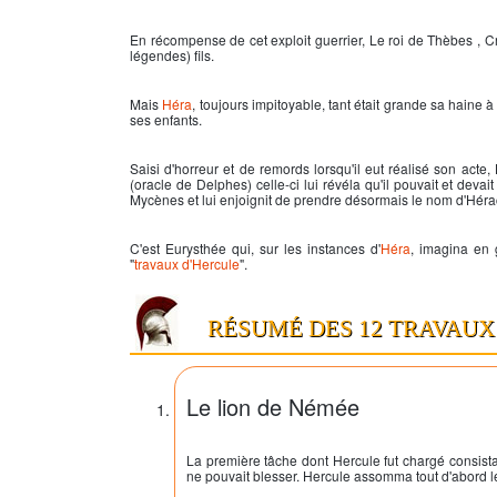
En récompense de cet exploit guerrier, Le roi de Thèbes , Cré
légendes) fils.
Mais
Héra
, toujours impitoyable, tant était grande sa haine à 
ses enfants.
Saisi d'horreur et de remords lorsqu'il eut réalisé son acte,
(oracle de Delphes) celle-ci lui révéla qu'il pouvait et deva
Mycènes et lui enjoignit de prendre désormais le nom d'
Héra
C'est Eurysthée qui, sur les instances d'
Héra
, imagina en 
"
travaux d'Hercule
".
RÉSUMÉ DES 12 TRAVAUX
Le lion de Némée
La première tâche dont
Hercule
fut chargé consista
ne pouvait blesser.
Hercule
assomma tout d'abord le 