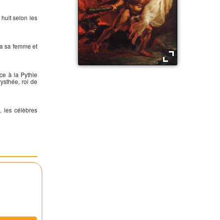
 huit selon les
tua sa femme et
Hercule le demi dieu
ce à la Pythie
rysthée, roi de
, les célèbres