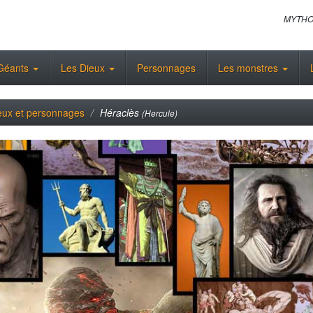
MYTHO
Géants
Les Dieux
Personnages
Les monstres
eux et personnages
Héraclès
(Hercule)