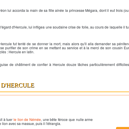
on lui accorda la main de sa fille aînée la princesse Mégara, dont il eut trois (ou
l'égard d'
Hercule
, lui infligea une soudaine crise de folie, au cours de laquelle il 
Hercule
fut tenté de se donner la mort, mais alors qu'il alla demander sa péniten
it se purifier de son crime en se mettant au service et à la merci de son cousin Eu
clès
:
Hercule
en latin.
guise de châtiment de confier à
Hercule
douze tâches particulièrement difficiles
 D'HERCULE
it à tuer
le lion de Némée
, une bête féroce que nulle arme
lion avec sa massue, puis il l'étrangla.