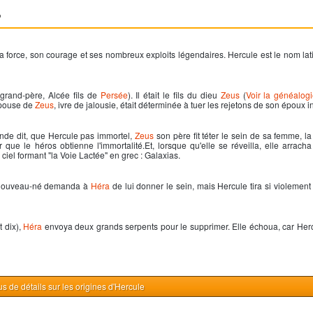
E
a force, son courage et ses nombreux exploits légendaires.
Hercule
est le nom lat
rand-père, Alcée fils de
Persée
). Il était le fils du dieu
Zeus
(
Voir la généalog
'épouse de
Zeus
, ivre de jalousie, était déterminée à tuer les rejetons de son époux in
nde dit, que
Hercule
pas immortel,
Zeus
son père fit téter le sein de sa femme, 
ur que le héros obtienne l'immortalité.Et, lorsque qu'elle se réveilla, elle arrach
 ciel formant "la Voie Lactée" en grec : Galaxias.
 nouveau-né demanda à
Héra
de lui donner le sein, mais
Hercule
tira si violement 
t dix),
Héra
envoya deux grands serpents pour le supprimer. Elle échoua, car
Her
us de détails sur les origines d'Hercule