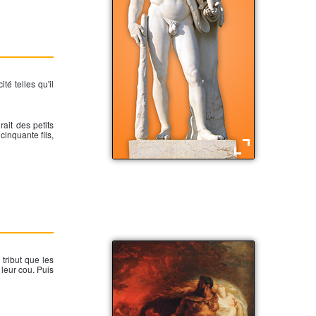
é telles qu'il
rait des petits
cinquante fils,
Hercule le demi dieu
tribut que les
 leur cou. Puis