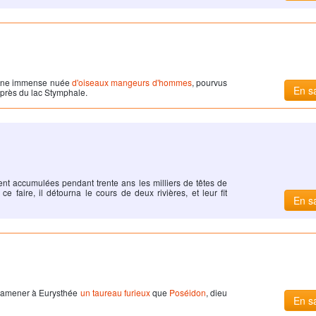
r une immense nuée
d'oiseaux mangeurs d'hommes
, pourvus
En sa
t près du lac Stymphale.
ient accumulées pendant trente ans les milliers de têtes de
 ce faire, il détourna le cours de deux rivières, et leur fit
En sa
ramener à Eurysthée
un taureau furieux
que
Poséidon
, dieu
En sa