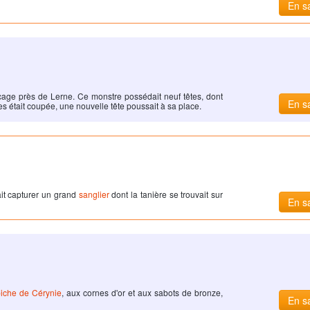
En sa
cage près de Lerne. Ce monstre possédait neuf têtes, dont
En sa
êtes était coupée, une nouvelle tête poussait à sa place.
it capturer un grand
sanglier
dont la tanière se trouvait sur
En sa
biche de Cérynie
, aux cornes d'or et aux sabots de bronze,
En sa