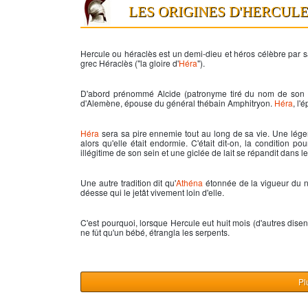
LES ORIGINES D'HERCUL
Hercule
ou
héraclès
est un demi-dieu et héros célèbre par s
grec
Héraclès
("la gloire d'
Héra
").
D'abord prénommé Alcide (patronyme tiré du nom de son g
d'Alemène, épouse du général thébain Amphitryon.
Héra
, l
Héra
sera sa pire ennemie tout au long de sa vie. Une lége
alors qu'elle était endormie. C'était dit-on, la condition po
illégitime de son sein et une giclée de lait se répandit dans le
Une autre tradition dit qu'
Athéna
étonnée de la vigueur du
déesse qui le jetât vivement loin d'elle.
C'est pourquoi, lorsque
Hercule
eut huit mois (d'autres disen
ne fût qu'un bébé, étrangla les serpents.
Pl