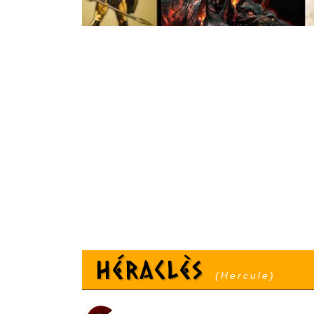
Héraclès
(Hercule)