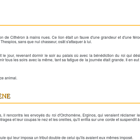
on de Cithéron à mains nues. Ce lion était un fauve d'une grandeur et d'une férocit
Thespios, sans que nul chasseur, osât s'attaquer à lui.
t le jour, revenant dormir le soir au palais où avec la bénédiction du roi qui dési
nir tous les soirs avec la même, tant sa fatigue de la journée était grande. Il en eut 
oce animal.
ÈNE
 il rencontra les envoyés du roi d'Orchomène, Erginos, qui venaient réclamer le 
gea et leur coupas le nez et les oreilles, qu'il enfila sur une corde et suspendit à
cule
qui leur imposa un tribut double de celui qu'ils avaient eux mêmes imposé.