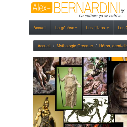
Accueil
La génèse
Les Titans
Les 
Accueil
Mythologie Grecque
Héros, demi-di