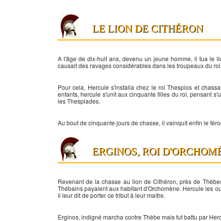
LE LION DE CITHÉRON
A l'âge de dix-huit ans, devenu un jeune homme, il tua le li
causait des ravages considérables dans les troupeaux du roi 
Pour cela,
Hercule
s'installa chez le roi Thespios et chassai
enfants,
hercule
s'unit aux cinquante filles du roi, pensant s'u
les Thespiades.
Au bout de cinquante jours de chasse, il vainquît enfin le fér
ERGINOS, ROI D'ORCHOM
Revenant de la chasse au lion de Cithéron, près de Thèbes,
Thébains payaient aux habitant d'Orchomène. Hercule les outra
il leur dit de porter ce tribut à leur maître.
Erginos, indigné marcha contre Thèbe mais fut battu par
Her