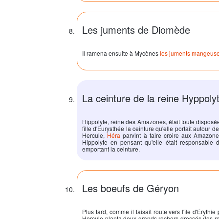
Les juments de Diomède
Il ramena ensuite à Mycènes
les juments mangeus
La ceinture de la reine Hyppoly
Hippolyte, reine des Amazones, était toute disposé
fille d'Eurysthée la ceinture qu'elle portait autour 
Hercule
,
Héra
parvint à faire croire aux Amazone
Hippolyte en pensant qu'elle était responsable de
emportant la ceinture.
Les boeufs de Géryon
Plus tard, comme il faisait route vers l'île d'Éryth
Hercule
planta deux grands rochers dressés (les roc