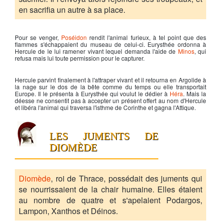
en sacrifia un autre à sa place.
Pour se venger,
Poséidon
rendit l'animal furieux, à tel point que des
flammes s'échappaient du museau de celui-ci. Eurysthée ordonna à
Hercule
de le lui ramener vivant lequel demanda l'aide de
Minos
, qui
refusa mais lui toute permission pour le capturer.
Hercule
parvint finalement à l'attraper vivant et il retourna en Argolide à
la nage sur le dos de la bête comme du temps ou elle transportait
Europe
. Il le présenta à Eurysthée qui voulut le dédier à
Héra
. Mais la
déesse ne consentit pas à accepter un présent offert au nom d'
Hercule
et libéra l'animal qui traversa l'isthme de Corinthe et gagna l'Attique.
LES JUMENTS DE
DIOMÈDE
Diomède
, roi de Thrace, possédait des juments qui
se nourrissaient de la chair humaine. Elles étaient
au nombre de quatre et s'apelaient Podargos,
Lampon, Xanthos et Déinos.