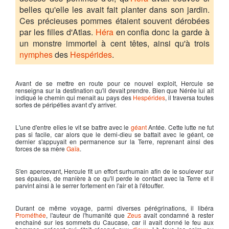
belles qu'elle les avait fait planter dans son jardin.
Ces précieuses pommes étaient souvent dérobées
par les filles d'Atlas.
Héra
en confia donc la garde à
un monstre immortel à cent têtes, ainsi qu'à trois
nymphes
des
Hespérides
.
Avant de se mettre en route pour ce nouvel exploit,
Hercule
se
renseigna sur la destination qu'il devait prendre. Bien que Nérée lui ait
indiqué le chemin qui menait au pays des
Hespérides
, il traversa toutes
sortes de péripéties avant d'y arriver.
L'une d'entre elles le vit se battre avec le
géant
Antée. Cette lutte ne fut
pas si facile, car alors que le demi-dieu se battait avec le géant, ce
dernier s'appuyait en permanence sur la Terre, reprenant ainsi des
forces de sa mère
Gaïa
.
S'en apercevant,
Hercule
fit un effort surhumain afin de le soulever sur
ses épaules, de manière à ce qu'il perde le contact avec la Terre et il
parvint ainsi à le serrer fortement en l'air et à l'étouffer.
Durant ce même voyage, parmi diverses pérégrinations, il libéra
Prométhée
, l'auteur de l'humanité que
Zeus
avait condamné à rester
enchaîné sur les sommets du Caucase, car il avait donné le feu aux