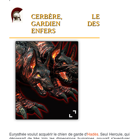
CERBÈRE, LE
GARDIEN DES
ENFERS
Cerbère, gardien de l'Hadès
Eurysthée voulut acquérir le chien de garde d'
Hadès
. Seul
Hercule
, qui
dépassait de très loin les dimensions humaines, pouvait s'aventurer