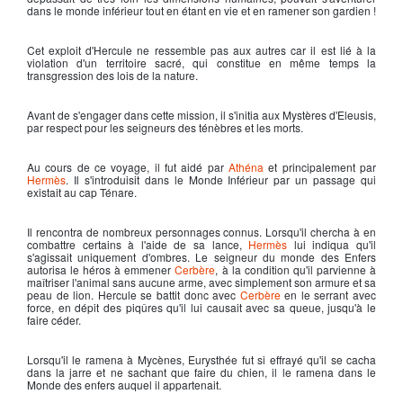
dans le monde inférieur tout en étant en vie et en ramener son gardien !
Cet exploit d'
Hercule
ne ressemble pas aux autres car il est lié à la
violation d'un territoire sacré, qui constitue en même temps la
transgression des lois de la nature.
Avant de s'engager dans cette mission, il s'initia aux Mystères d'Eleusis,
par respect pour les seigneurs des ténèbres et les morts.
Au cours de ce voyage, il fut aidé par
Athéna
et principalement par
Hermès
. Il s'introduisit dans le Monde Inférieur par un passage qui
existait au cap Ténare.
Il rencontra de nombreux personnages connus. Lorsqu'il chercha à en
combattre certains à l'aide de sa lance,
Hermès
lui indiqua qu'il
s'agissait uniquement d'ombres. Le seigneur du monde des Enfers
autorisa le héros à emmener
Cerbère
, à la condition qu'il parvienne à
maîtriser l'animal sans aucune arme, avec simplement son armure et sa
peau de lion.
Hercule
se battit donc avec
Cerbère
en le serrant avec
force, en dépit des piqûres qu'il lui causait avec sa queue, jusqu'à le
faire céder.
Lorsqu'il le ramena à Mycènes, Eurysthée fut si effrayé qu'il se cacha
dans la jarre et ne sachant que faire du chien, il le ramena dans le
Monde des enfers auquel il appartenait.