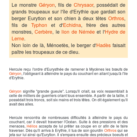
Le monstre
Géryon
, fils de
Chrysaor
, possédait de
grands troupeaux sur l'île d'Erythie que gardait son
berger Eurytion et son chien à deux têtes
Orthros
,
fils de
Typhon
et d'
Echidna
, frère des autres
monstres,
Cerbère
, le
lion de Némée
et l'
Hydre de
Lerne
.
Non loin de là, Ménoetès, le berger d'
Hadès
faisait
paître les troupeaux de ce dieu.
Hercule
reçu l'ordre d'Eurysthée de ramener à Mycènes les bœufs de
Géryon
, l'obligeant à atteindre le pays du couchant en allant jusqu'à l'île
d'Erythie.
Géryon
signifie "grande gueule". Lorsqu'il criait, sa voix ressemblait à
celle de milliers de guerriers criant tous ensemble. A partir de la taille, il
possédait trois troncs, soit six mains et trois têtes. On dit également qu'il
avait des ailes.
Hercule
rencontra de nombreuses difficultés à atteindre le pays du
couchant, car il devait traverser l'Océan. Suite à des pressions et des
menaces,
Hélios
accepta de lui prêter sa coupe en or afin de le faire
traverser. Dès qu'il arriva à Erythie, il tua de son gourdin
Orthros
qui se
jeta sur lui ainsi qu'Eurytion. Il s'empara ensuite des précieux boeufs et