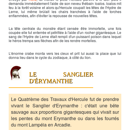
demanda immédiatement l'aide de son neveu thébain loalos. loalos mit
feu à la forêt voisine et alors qu'
Hercule
coupait les têtes de l'
Hydre de
Lerne
, lui même brûlait les chairs tranchées à l'aide de torches
enflammées, afin d'éviter la repousse de nouvelles têtes.
La tête centrale du monstre étant censée être immortelle, une fois
coupée elle fut enterrée et pétrifiée à l'aide d'un rocher gigantesque. Le
sang de l'
Hydre de Lerne
était rempli d'un puissant poison dans lequel
le héros trempa ses flèches afin de les rendre mortelles.
L'énorme crabe monta vers les cieux et prit lui aussi la place que lui
donna lieu dans le cycle du zodiaque, à côté du lion.
LE SANGLIER
D'ÉRYMANTHE
Le Quatrième des Travaux d'Hercule fut de prendre
vivant le Sanglier d'Erymanthe : c'était une bête
sauvage aux proportions gigantesques qui vivait sur
les pentes du mont Erymanthe ou dans les fourrés
du mont Lampéia en Arcadie.