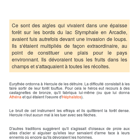
Ce sont des aigles qui vivaient dans une épaisse
forêt sur les bords du lac Stymphale en Arcadie,
avaient fuis autrefois devant une invasion de loups.
Ils s'étaient multipliés de façon extraordinaire, au
point de constituer une plais pour le pays
environnant. Ils dévoraient tous les fruits dans les
champs et s'attaquaient à toutes les récoltes.
Eurythée ordonna à Hercule de les détruire. La difficulté consistait à les
faire sortir de leur forêt touffue. Pour cela le héros eut recours à des
castagnettes de bronze, qu'il fabriqua lui-même (ou que lui donna
Athéna
et qui étaient l'oeuvre d'
Héphaïstos
).
Le bruit de cet instrument les effraya et ils quittèrent la forêt dense.
Hercule n'eut aucun mal à les tuer avec ses flèches.
D'autres traditions suggèrent qu'il s'agissait d'oiseaux de proie aux
ailes d'acier si aiguiser qu'elles leur servaient d'arme face à leurs
ennemis où encore qu'ils dévoraient les hommes.