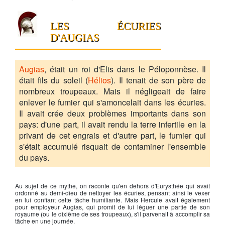
LES ÉCURIES
D'AUGIAS
Augias
, était un roi d'Elis dans le Péloponnèse. Il
était fils du soleil (
Hélios
). Il tenait de son père de
nombreux troupeaux. Mais il négligeait de faire
enlever le fumier qui s'amoncelait dans les écuries.
Il avait crée deux problèmes importants dans son
pays: d'une part, il avait rendu la terre infertile en la
privant de cet engrais et d'autre part, le fumier qui
s'était accumulé risquait de contaminer l'ensemble
du pays.
Au sujet de ce mythe, on raconte qu'en dehors d'Eurysthée qui avait
ordonné au demi-dieu de nettoyer les écuries, pensant ainsi le vexer
en lui confiant cette tâche humiliante. Mais
Hercule
avait également
pour employeur
Augias
, qui promit de lui léguer une partie de son
royaume (ou le dixième de ses troupeaux), s'il parvenait à accomplir sa
tâche en une journée.