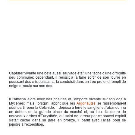
Capturer vivante une bête aussi sauvage était une tâche d'une difficulté
peu commune; cependant, il réussit à la faire sortir de son fourré en
poussant des cris puissants, la conduisit dans un trou profond rempli de
neige et sauta sur son dos.
Il l'attacha alors avec des chaînes et l'emporta vivante sur son dos à
Mycènes; mais, lorsqu'il apprit que les
Argonautes
se rassemblaient
pour partir pour la Colchide, il déposa à terre le sanglier et l'abandonna
en dehors de la grande place du marché et, au lieu d'attendre de
nouveaux ordres d'Eurysthée, qui saisi de terreur par ce nouvel exploit
s'était caché dans sa jarre en bronze. Il partit avec Hylas pour se
joindre à l'expédition.