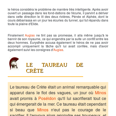
le héros considéra le problème de manière très intelligente. Après avoir
ouvert un passage dans les fond-dations de l'écurie, il parvint a dériver
dans cette direction le lit des deux rivières, Pénée et Alphée, dont le
cours débarrassa en un jour les écuries du tunnel, qui fut répandu dans
toute la plaine d'Elide.
Finalement
Augias
ne tint pas sa promesse, il alla même jusqu'à le
bannir de son royaume, ce qui engendra par la suite un conflit entre les
deux hommes. Eurysthée accusa également le héros de ne pas avoir
accompli uniquement la tâche qu'il lui avait confiée, mais d'avoir
également suivi les consignes d'
Augias
.
LE TAUREAU DE
CRÈTE
Le taureau de Crète était un animal remarquable qui
apparut dans le flot des vagues, un jour où
Minos
avait promis à
Poséidon
qu'il lui sacrifierait tout ce
qui émergerait de la mer. Ce taureau était cependant
si beau que
Minos
n'eut pas le courage de le
sacrifier. Il l'envoya alors rejoindre ses troupeaux, et