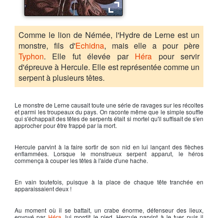
L'hydre de Lerne
Comme le lion de Némée, l'Hydre de Lerne est un
monstre, fils d'
Echidna
, mais elle a pour père
Typhon
. Elle fut élevée par
Héra
pour servir
d'épreuve à Hercule. Elle est représentée comme un
serpent à plusieurs têtes.
Le monstre de Lerne causait toute une série de ravages sur les récoltes
et parmi les troupeaux du pays. On raconte même que le simple souffle
qui s'échappait des têtes de serpents était si mortel qu'il suffisait de s'en
approcher pour être frappé par la mort.
Hercule
parvint à la faire sortir de son nid en lui lançant des flèches
enflammées. Lorsque le monstrueux serpent apparut, le héros
commença à couper les têtes à l'aide d'une hache.
En vain toutefois, puisque à la place de chaque tête tranchée en
apparaissaient deux !
Au moment où il se battait, un crabe énorme, défenseur des lieux,
envoyé par
Héra
, lui mordit le pied.
Hercule
parvint à le tuer puis il