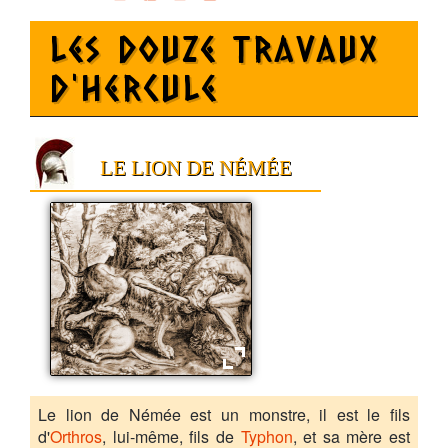
Les douze travaux
d'Hercule
LE LION DE NÉMÉE
Le lion de Némée
Le lion de Némée est un monstre, il est le fils
d'
Orthros
, lui-même, fils de
Typhon
, et sa mère est