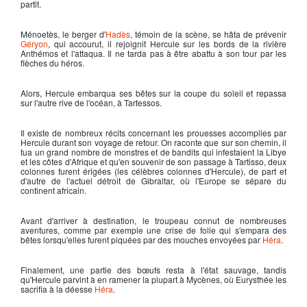
partit.
Ménoetès, le berger d'
Hadès
, témoin de la scène, se hâta de prévenir
Géryon
, qui accourut, il rejoignit
Hercule
sur les bords de la rivière
Anthémos et l'attaqua. Il ne tarda pas à être abattu à son tour par les
flèches du héros.
Alors, Hercule embarqua ses bêtes sur la coupe du soleil et repassa
sur l'autre rive de l'océan, à Tartessos.
Il existe de nombreux récits concernant les prouesses accomplies par
Hercule
durant son voyage de retour. On raconte que sur son chemin, il
tua un grand nombre de monstres et de bandits qui infestaient la Libye
et les côtes d'Afrique et qu'en souvenir de son passage à Tartisso, deux
colonnes furent érigées (les célèbres colonnes d'
Hercule
), de part et
d'autre de l'actuel détroit de Gibraltar, où l'Europe se sépare du
continent africain.
Avant d'arriver à destination, le troupeau connut de nombreuses
aventures, comme par exemple une crise de folie qui s'empara des
bêtes lorsqu'elles furent piquées par des mouches envoyées par
Héra
.
Finalement, une partie des bœufs resta à l'état sauvage, tandis
qu'
Hercule
parvint à en ramener la plupart à Mycènes, où Eurysthée les
sacrifia à la déesse
Héra
.