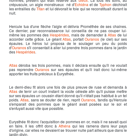
hommes, présent qui était réservé aux
dieux
. Là tous les soirs, au
crépuscule, un aigle monstrueux né d'
Echidna
et de
Typhon
déchirait
les entrailles du
Titan
et lui dévorait le foie qui se reconstituait durant la
nuit.
Hercule
tua d'une flèche l'aigle et délivra
Prométhée
de ses chaînes.
Ce dernier, par reconnaissance lui conseilla de ne pas couper lui-
même les pommes des
Hespérides
, mais de demander à
Atlas
de lui
accorder cette grâce. Le géant
Atlas
, portait
Ouranos
(le ciel) sur ses
épaules. Le héros lui proposa de le soulager un peu du poids
d'
Ouranos
s'il consentait à aller lui prendre trois pommes dans le jardin
des
Hespérides
.
Atlas
déroba les trois pommes, mais il déclara ensuite qu'il ne voulait
pas reprendre
Ouranos
sur ses épaules et qu'il irait donc lui-même
apporter les fruits précieux à Eurysthée.
Le demi-dieu fit alors une fois de plus preuve de ruse et demanda à
Atlas
de tenir un court instant la voûte céleste afin qu'il puisse mettre
sur ses épaules un coussin étant donné qu'il n'était pas habitué à un tel
poids.
Atlas
, sans se douter de rien, reprit
Ouranos
, tandis qu'
Hercule
s'emparait des pommes que le géant avait posées sur le sol et
s'enfuyait aussi vite que possible.
Eurysthée fit donc l'acquisition de pommes en or, mais il ne savait quoi
en faire. Il les offrit donc à
Athéna
qui les ramena dans leur pays
d'origine, car elles ne devaient se trouver nulle part ailleurs que dans le
jardin divin.