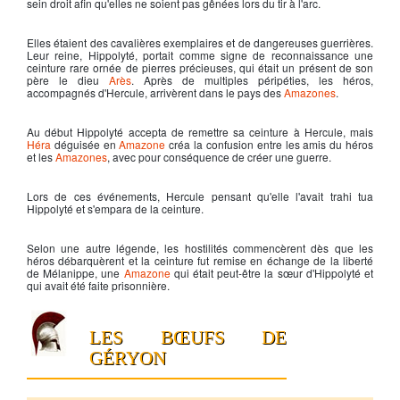
sein droit afin qu'elles ne soient pas gênées lors du tir à l'arc.
Elles étaient des cavalières exemplaires et de dangereuses guerrières.
Leur reine,
Hippolyté
, portait comme signe de reconnaissance une
ceinture rare ornée de pierres précieuses, qui était un présent de son
père le dieu
Arès
. Après de multiples péripéties, les héros,
accompagnés d'
Hercule
, arrivèrent dans le pays des
Amazones
.
Au début
Hippolyté
accepta de remettre sa ceinture à
Hercule
, mais
Héra
déguisée en
Amazone
créa la confusion entre les amis du héros
et les
Amazones
, avec pour conséquence de créer une guerre.
Lors de ces événements,
Hercule
pensant qu'elle l'avait trahi tua
Hippolyté
et s'empara de la ceinture.
Selon une autre légende, les hostilités commencèrent dès que les
héros débarquèrent et la ceinture fut remise en échange de la liberté
de Mélanippe, une
Amazone
qui était peut-être la sœur d'
Hippolyté
et
qui avait été faite prisonnière.
LES BŒUFS DE
GÉRYON