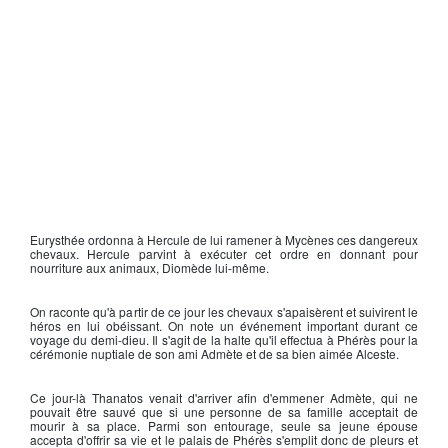
Eurysthée ordonna à
Hercule
de lui ramener à Mycènes ces dangereux
chevaux.
Hercule
parvint à exécuter cet ordre en donnant pour
nourriture aux animaux, Diomède lui-même.
On raconte qu'à partir de ce jour les chevaux s'apaisèrent et suivirent le
héros en lui obéissant. On note un événement important durant ce
voyage du demi-dieu. Il s'agit de la halte qu'il effectua à Phérès pour la
cérémonie nuptiale de son ami Admète et de sa bien aimée Alceste.
Ce jour-là Thanatos venait d'arriver afin d'emmener Admète, qui ne
pouvait être sauvé que si une personne de sa famille acceptait de
mourir à sa place. Parmi son entourage, seule sa jeune épouse
accepta d'offrir sa vie et le palais de Phérès s'emplit donc de pleurs et