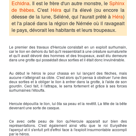
Echidna
. Il est le frère d'un autre monstre, le
Sphinx
de thèbes
. C'est
Héra
qui l'a élevé (ou encore la
déesse de la lune, Séléné, qui l'aurait prêté à
Héra
)
et l'a placé dans la région de Némée où il ravageait
le pays, dévorait les habitants et leurs troupeaux.
Le premier des travaux d'
Hercule
consistait en un exploit surhumain,
car le lion en dehors du fait qu'il ressemblait à une créature surnaturelle
et qu'il avait dévoré des hommes et des troupeaux, avait élu demeure
dans une grotte qui possédait deux sorties et il était donc invulnérable.
Au début le héros le pour chassa en lui lançant des flèches, mais
aucune n'atteignait sa cible. C'est alors qu'il pensa à obstruer l'une des
deux sorties et à obliger le lion à entrer dans la grotte, à l'aide de son
gourdin. Ceci fait, il l'attrapa, le serra fortement et grâce à ses forces
surhumaines l'étouffa.
Hercule
dépouilla le lion, lui ôta sa peau et la revêtît. La tête de la bête
devenant une sorte de casque.
Ce avec cette peau de lion qu'
Hercule
apparaît sur bien des
représentations. C'est également ainsi vêtu que le roi Eurysthée
l'aperçut et il s'enfuit prit d'effroi face à l'exploit insurmontable accompli
par le héros.