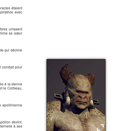
racles étaient
piratrice avec
rbres unissent
 comme sa sœur
ste qui décime
 il combat pour
iée à la sienne
 et le Corbeau,
te apollinienne
Apollon
devint,
éternelle à ses