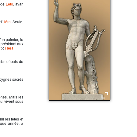
e de
Léto
, avait
d'
Héra
. Seule,
'un palmier, le
e présidant aux
t d'
Héra
.
ambre, épais de
 cygnes sacrés
lphes. Mais les
ui vivent sous
Apollon, dieu de la lumière
i les fêtes et
haque année, à