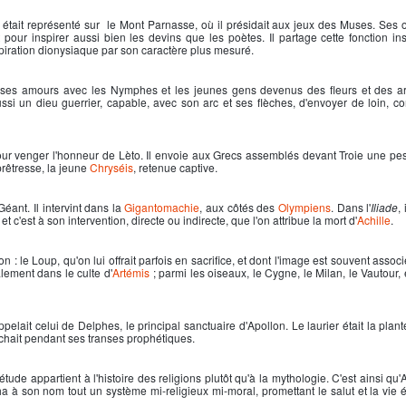
était représenté sur le Mont Parnasse, où il présidait aux jeux des Muses. Ses o
pour inspirer aussi bien les devins que les poètes. Il partage cette fonction ins
nspiration dionysiaque par son caractère plus mesuré.
ue ses amours avec les Nymphes et les jeunes gens devenus des fleurs et des a
ussi un dieu guerrier, capable, avec son arc et ses flèches, d'envoyer de loin,
pour venger l'honneur de Lèto. Il envoie aux Grecs assemblés devant Troie une pe
rêtresse, la jeune
Chryséis
, retenue captive.
Géant. Il intervint dans la
Gigantomachie
, aux côtés des
Olympiens
. Dans l'
Iliade
,
et c'est à son intervention, directe ou indirecte, que l'on attribue la mort d'
Achille
.
lon
: le Loup, qu'on lui offrait parfois en sacrifice, et dont l'image est souvent assoc
alement dans le culte d'
Artémis
; parmi les oiseaux, le Cygne, le Milan, le Vautour,
pelait celui de Delphes, le principal sanctuaire d'
Apollon
. Le laurier était la plan
mâchait pendant ses transes prophétiques.
tude appartient à l'histoire des religions plutôt qu'à la mythologie. C'est ainsi qu'
ha à son nom tout un système mi-religieux mi-moral, promettant le salut et la vie 