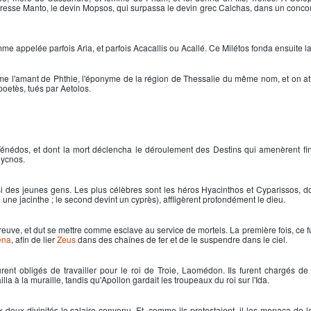
eresse Manto, le devin Mopsos, qui surpassa le devin grec Calchas, dans un concour
me appelée parfois Aria, et parfois Acacallis ou Acallé. Ce Milétos fonda ensuite la 
 l'amant de Phthie, l'éponyme de la région de Thessalie du même nom, et on attr
poetès, tués par Aetolos.
Ténédos, et dont la mort déclencha le déroulement des Destins qui amenèrent fi
 Cycnos.
des jeunes gens. Les plus célèbres sont les héros Hyacinthos et Cyparissos, do
une jacinthe ; le second devint un cyprès), affligèrent profondément le dieu.
euve, et dut se mettre comme esclave au service de mortels. La première fois, ce fu
éna
, afin de lier
Zeus
dans des chaînes de fer et de le suspendre dans le ciel.
rent obligés de travailler pour le roi de Troie, Laomédon. Ils furent chargés de 
illa à la muraille, tandis qu'
Apollon
gardait les troupeaux du roi sur l'Ida.
eux divinités le salaire convenu. Et, comme ils protestaient, il les menaça de l