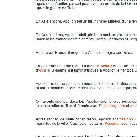
également,
Apollon
passait pour avoir eu un fils de la Devin
après la guerre de Troie.
En Asie encore,
Apollon
eut un fils, nommé Milétos, d'une fem
En Grèce même,
Apollon
était généralement considéré comme
union la naissance de trois enfants, Doros, Laodocos et Poly
Enfin, avec Rhoeo, il engendra Anios, qui régna sur Délos.
La paternité de Ténès, qui fut tué par
Achille
dans l'île de 
d'
Achille
lui-même, est tantôt attribuée à
Apollon
, et tantôt à
Apollon
ne borna pas ses amours aux femmes. Il aima aussi 
plutôt la métamorphose lle premier devint un lis martagon, ou 
On raconte que, par deux fois,
Apollon
subit une curieuse épr
la conspiration qu'il avait formée avec
Poséidon
,
Héra
et
Ath
Après l'échec de cette conspiration,
Apollon
et
Poséidon
fu
murailles de la ville. Mais, selon certains,
Poséidon
seul trava
Le terme de service achevé, Laomédon refusa de payer aux d