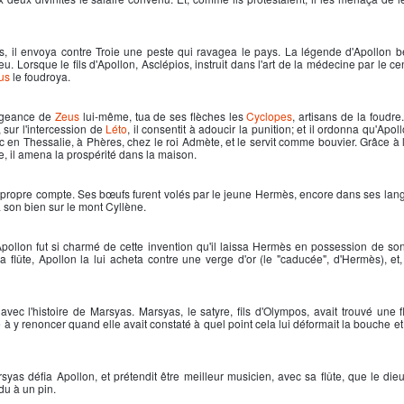
es, il envoya contre Troie une peste qui ravagea le pays. La légende d'
Apollon
be
u. Lorsque le fils d'
Apollon
, Asclépios, instruit dans l'art de la médecine par le c
us
le foudroya.
engeance de
Zeus
lui-même, tua de ses flèches les
Cyclopes
, artisans de la foudre
, sur l'intercession de
Léto
, il consentit à adoucir la punition; et il ordonna qu'
Apoll
c en Thessalie, à Phères, chez le roi Admète, et le servit comme bouvier. Grâce à l
e, il amena la prospérité dans la maison.
 propre compte. Ses bœufs furent volés par le jeune Hermès, encore dans ses lan
 son bien sur le mont Cyllène.
pollon
fut si charmé de cette invention qu'il laissa Hermès en possession de so
a flûte,
Apollon
la lui acheta contre une verge d'or (le "caducée", d'Hermès), et, 
vec l'histoire de Marsyas. Marsyas, le satyre, fils d'Olympos, avait trouvé une fl
dé à y renoncer quand elle avait constaté à quel point cela lui déformait la bouche e
arsyas défia
Apollon
, et prétendit être meilleur musicien, avec sa flûte, que le die
du à un pin.