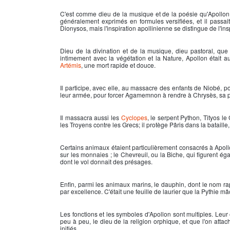
C'est comme dieu de la musique et de la poésie qu'
Apollon
généralement exprimés en formules versifiées, et il passait 
Dionysos, mais l'inspiration apollinienne se distingue de l'i
Dieu de la divination et de la musique, dieu pastoral, q
intimement avec la végétation et la Nature,
Apollon
était a
Artémis
, une mort rapide et douce.
Il participe, avec elle, au massacre des enfants de Niobé, 
leur armée, pour forcer Agamemnon à rendre à Chrysès, sa p
Il massacra aussi les
Cyclopes
, le serpent Python, Tityos le 
les Troyens contre les Grecs; il protège Pâris dans la bataille, 
Certains animaux étaient particulièrement consacrés à
Apol
sur les monnaies ; le Chevreuil, ou la Biche, qui figurent ég
dont le vol donnait des présages.
Enfin, parmi les animaux marins, le dauphin, dont le nom rap
par excellence. C'était une feuille de laurier que la Pythie 
Les fonctions et les symboles d'
Apollon
sont multiples. Leur é
peu à peu, le dieu de la religion orphique, et que l'on attac
initiés.