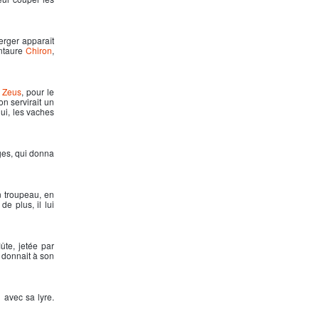
rger apparaît
entaure
Chiron
,
.
Zeus
, pour le
on
servirait un
ui, les vaches
ges, qui donna
n troupeau, en
de plus, il lui
ûte, jetée par
t donnait à son
u avec sa lyre.