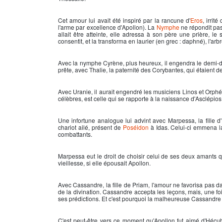
Cet amour lui avait été inspiré par la rancune d'
Eros
, irrit
l'arme par excellence d'
Apollon
). La
Nymphe
ne répondit pas
allait être atteinte, elle adressa à son père une prière, l
consentit, et la transforma en laurier (en grec : daphné), l'ar
Avec la nymphe Cyrène, plus heureux, il engendra le demi-d
prête, avec Thalie, la paternité des Corybantes, qui étaien
Avec Uranie, il aurait engendré les musiciens Linos et Orphé
célèbres, est celle qui se rapporte à la naissance d'Asclépios, e
Une infortune analogue lui advint avec Marpessa, la fille 
chariot ailé, présent de
Poséidon
à Idas. Celui-ci emmena la
combattants.
Marpessa eut le droit de choisir celui de ses deux amants qu
vieillesse, si elle épousait
Apollon
.
Avec Cassandre, la fille de Priam, l'amour ne favorisa pas d
de la divination. Cassandre accepta les leçons, mais, une fois
ses prédictions. Et c'est pourquoi la malheureuse Cassandre a
C'est peut-être vers ce moment qu'
Apollon
fut aimé d'Hécub