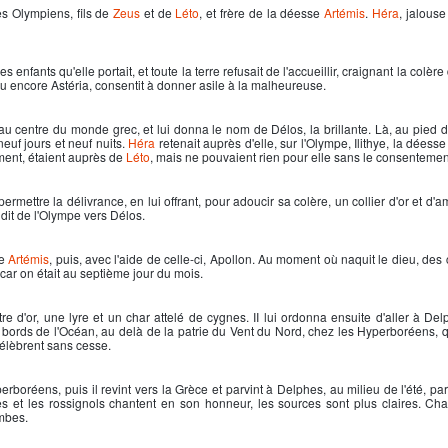
s Olympiens, fils de
Zeus
et de
Léto
, et frère de la déesse
Artémis
.
Héra
, jalous
nfants qu'elle portait, et toute la terre refusait de l'accueillir, craignant la colère 
), ou encore Astéria, consentit à donner asile à la malheureuse.
e au centre du monde grec, et lui donna le nom de Délos, la brillante. Là, au pied d
euf jours et neuf nuits.
Héra
retenait auprès d'elle, sur l'Olympe, Ilithye, la déess
nt, étaient auprès de
Léto
, mais ne pouvaient rien pour elle sans le consentemen
ermettre la délivrance, en lui offrant, pour adoucir sa colère, un collier d'or et d'
ndit de l'Olympe vers Délos.
de
Artémis
, puis, avec l'aide de celle-ci,
Apollon
. Au moment où naquit le dieu, des
, car on était au septième jour du mois.
itre d'or, une lyre et un char attelé de cygnes. II lui ordonna ensuite d'aller à De
 bords de l'Océan, au delà de la patrie du Vent du Nord, chez les Hyperboréens, q
célèbrent sans cesse.
réens, puis il revint vers la Grèce et parvint à Delphes, au milieu de l'été, parm
les et les rossignols chantent en son honneur, les sources sont plus claires. C
ombes.