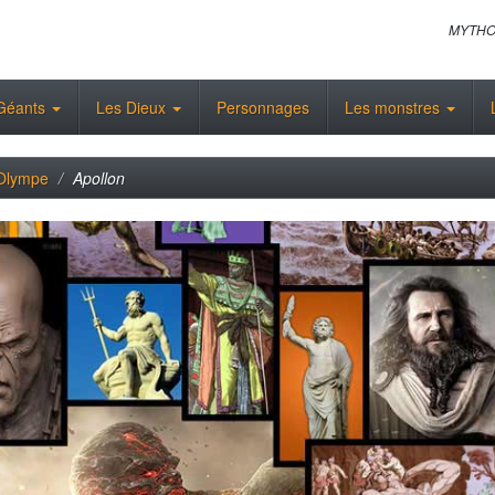
MYTHO
Géants
Les Dieux
Personnages
Les monstres
'Olympe
Apollon