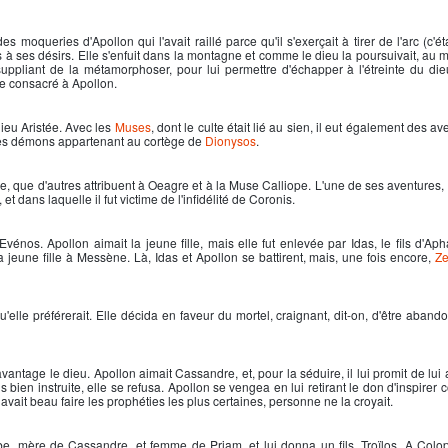
é des moqueries d'
Apollon
qui l'avait raillé parce qu'il s'exerçait à tirer de l'arc (c'éta
 à ses désirs. Elle s'enfuit dans la montagne et comme le dieu la poursuivait, au 
e suppliant de la métamorphoser, pour lui permettre d'échapper à l'étreinte du di
bre consacré à
Apollon
.
ieu Aristée. Avec les
Muses
, dont le culte était lié au sien, il eut également des av
t des démons appartenant au cortège de
Dionysos
.
e, que d'autres attribuent à Oeagre et à la Muse Calliope. L'une de ses aventures, 
t dans laquelle il fut victime de l'infidélité de Coronis.
d'Evénos.
Apollon
aimait la jeune fille, mais elle fut enlevée par Idas, le fils d'A
 jeune fille à Messène. Là, Idas et
Apollon
se battirent, mais, une fois encore,
Z
'elle préférerait. Elle décida en faveur du mortel, craignant, dit-on, d'être aban
avantage le dieu.
Apollon
aimait Cassandre, et, pour la séduire, il lui promit de lui 
 bien instruite, elle se refusa.
Apollon
se vengea en lui retirant le don d'inspirer
vait beau faire les prophéties les plus certaines, personne ne la croyait.
e, mère de Cassandre, et femme de Priam, et lui donna un fils, Troïlos. A Colo