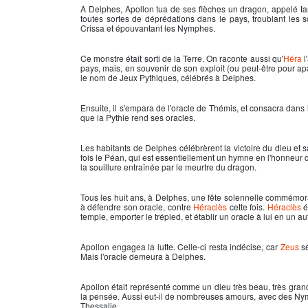
A Delphes,
Apollon
tua de ses flèches un dragon, appelé tan
toutes sortes de déprédations dans le pays, troublant les so
Crissa et épouvantant les Nymphes.
Ce monstre était sorti de la Terre. On raconte aussi qu'
Héra
l
pays, mais, en souvenir de son exploit (ou peut-être pour ap
le nom de Jeux Pythiques, célébrés à Delphes.
Ensuite, il s'empara de l'oracle de Thémis, et consacra dans 
que la Pythie rend ses oracles.
Les habitants de Delphes célébrèrent la victoire du dieu et 
fois le Péan, qui est essentiellement un hymne en l'honneur d
la souillure entraînée par le meurtre du dragon.
Tous les huit ans, à Delphes, une fête solennelle commémorait
à défendre son oracle, contre
Héraclès
cette fois.
Héraclès
ét
temple, emporter le trépied, et établir un oracle à lui en un au
Apollon
engagea la lutte. Celle-ci resta indécise, car
Zeus
sé
Mais l'oracle demeura à Delphes.
Apollon
était représenté comme un dieu très beau, très gran
la pensée. Aussi eut-il de nombreuses amours, avec des Nymph
Thessalie.