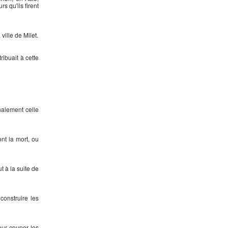
s qu'ils firent
ville de Milet.
ibuait à cette
nalement celle
nt la mort, ou
t à la suite de
construire les
eur couper les