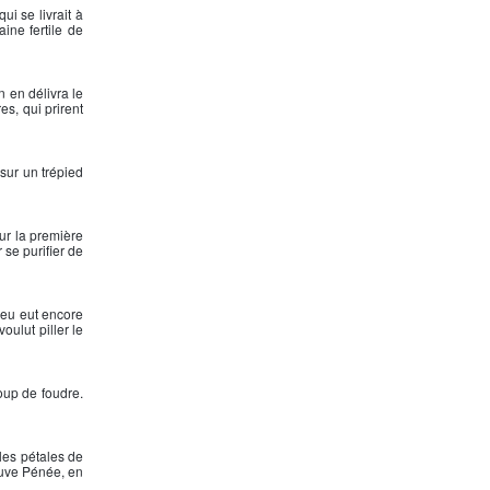
i se livrait à
ine fertile de
n
en délivra le
s, qui prirent
e sur un trépied
ur la première
 se purifier de
dieu eut encore
oulut piller le
coup de foudre.
les pétales de
euve Pénée, en