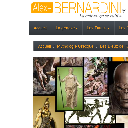
Accueil
La génèse
Les Titans
Les 
Accueil
Mythologie Grecque
Les Dieux de l