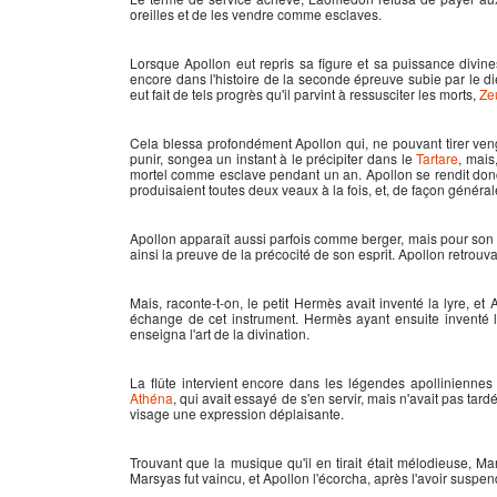
oreilles et de les vendre comme esclaves.
Lorsque
Apollon
eut repris sa figure et sa puissance divin
encore dans l'histoire de la seconde épreuve subie par le die
eut fait de tels progrès qu'il parvint à ressusciter les morts,
Ze
Cela blessa profondément
Apollon
qui, ne pouvant tirer v
punir, songea un instant à le précipiter dans le
Tartare
, mais
mortel comme esclave pendant un an.
Apollon
se rendit don
produisaient toutes deux veaux à la fois, et, de façon général
Apollon
apparaît aussi parfois comme berger, mais pour son
ainsi la preuve de la précocité de son esprit.
Apollon
retrouva
Mais, raconte-t-on, le petit Hermès avait inventé la lyre, et
A
échange de cet instrument. Hermès ayant ensuite inventé l
enseigna l'art de la divination.
La flûte intervient encore dans les légendes apolliniennes a
Athéna
, qui avait essayé de s'en servir, mais n'avait pas tar
visage une expression déplaisante.
Trouvant que la musique qu'il en tirait était mélodieuse, M
Marsyas fut vaincu, et
Apollon
l'écorcha, après l'avoir suspen