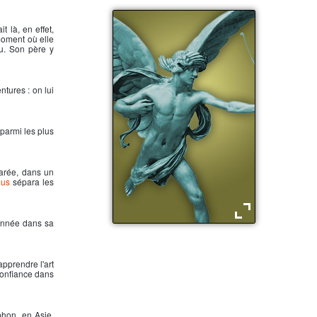
it là, en effet,
moment où elle
eu. Son père y
entures : on lui
parmi les plus
pharée, dans un
eus
sépara les
donnée dans sa
Eros, dieu de l'Amour
apprendre l'art
 confiance dans
phon, en Asie,