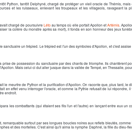
tôt Python, tantôt Delphyné, chargé de protéger un vieil oracle de Thémis, mais qu
urces et les ruisseaux, enlevant les troupeaux et les villageois, ravageant la pla
'avait chargé de poursuivre
Léto
au temps où elle portait
Apollon
et
Artémis
.
Apollo
aiser la colère du monstre après sa mort), il fonda en son honneur des jeux funèbre
le sanctuaire un trépied. Le trépied est l'un des symboles d'
Apollon
, et c'est assis
sa prise de possession du sanctuaire par des chants de triomphe. Ils chantèrent po
'
Apollon
. Mais celui-ci dut aller jusque dans la vallée de Tempé, en Thessalie, pour
 le meurtre de Python et la purification d'
Apollon
. On raconte que, plus tard, le 
ait en effet venu interroger l'oracle, et comme la Pythie refusait de lui répondre, il v
tre endroit.
para les combattants (qui étaient ses fils l'un et l'autre) en lançant entre eux un 
d, remarquable surtout par ses longues boucles noires aux reflets bleutés, comme 
es et des mortelles. C'est ainsi qu'il aima la nymphe Daphné, la fille du dieu-fl