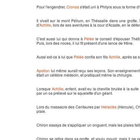
Pour l'engendrer,
Cronos
s'était uni à Philyra sous la forme 
Il vivait sur le mont Pélium, en Théssalie dans une grotte. 
d'
Achille
, lors de ses aventures à la cour d'Acaste, en le défe
C'est aussi lui qui donna à
Pélée
le conseil d'épouser Thét
Puis, lors des noces, il lui fit présent d'une lance de frêne.
Aussi est-ce à lui que
Pélée
confia son fils
Achille
, après sa 
Apollon
lui même aurait reçu ses leçons. Son enseignement c
était un célèbre médecin, et pratiquait même la chirurgie.
Lorsque
Achille
, enfant, avait eu la cheville brulée à la sui
par un os prélevé sur le squelette d'un géant.
Lors du massacre des
Centaures
par
Héraclès
(Hercule),
Ch
plaie.
Chiron
essaya de s'appliquer un onguent, mais les plaies faite
Chiron se retira dans sa grotte, et voulu mourir, mais il ne p