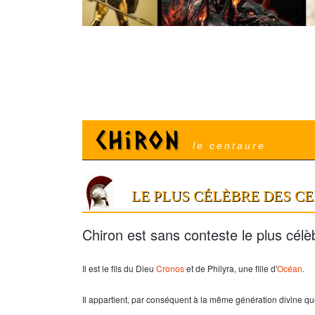
Chiron
le centaure
LE PLUS CÉLÈBRE DES C
Chiron est sans conteste le plus célè
Il est le fils du Dieu
Cronos
et de Philyra, une fille d'
Océan
.
Il appartient, par conséquent à la même génération divine q