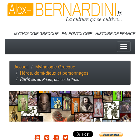
MYTHOLOGIE GRECQUE - PALEONTOLOGIE - HISTOIRE DE FRANCE
Toggle
navigati
Accueil
Mythologie Grecque
Héros, demi-dieux et personnages
Parîs
fils de Priam, prince de Troie