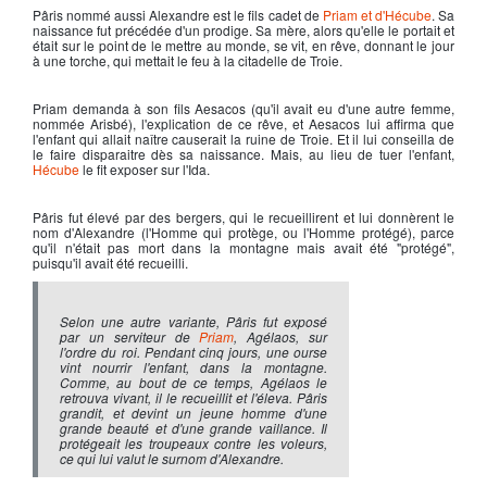
Pâris
nommé aussi Alexandre est le fils cadet de
Priam et d'Hécube
. Sa
naissance fut précédée d'un prodige. Sa mère, alors qu'elle le portait et
était sur le point de le mettre au monde, se vit, en rêve, donnant le jour
à une torche, qui mettait le feu à la citadelle de Troie.
Priam
demanda à son fils Aesacos (qu'il avait eu d'une autre femme,
nommée Arisbé), l'explication de ce rêve, et Aesacos lui affirma que
l'enfant qui allait naître causerait la ruine de Troie. Et il lui conseilla de
le faire disparaitre dès sa naissance. Mais, au lieu de tuer l'enfant,
Hécube
le fit exposer sur l'Ida.
Pâris
fut élevé par des bergers, qui le recueillirent et lui donnèrent le
nom d'Alexandre (l'Homme qui protège, ou l'Homme protégé), parce
qu'il n'était pas mort dans la montagne mais avait été "protégé",
puisqu'il avait été recueilli.
Selon une autre variante, Pâris fut exposé
par un serviteur de
Priam
, Agélaos, sur
l'ordre du roi. Pendant cinq jours, une ourse
vint nourrir l'enfant, dans la montagne.
Comme, au bout de ce temps, Agélaos le
retrouva vivant, il le recueillit et l'éleva. Pâris
grandit, et devint un jeune homme d'une
grande beauté et d'une grande vaillance. Il
protégeait les troupeaux contre les voleurs,
ce qui lui valut le surnom d'Alexandre.