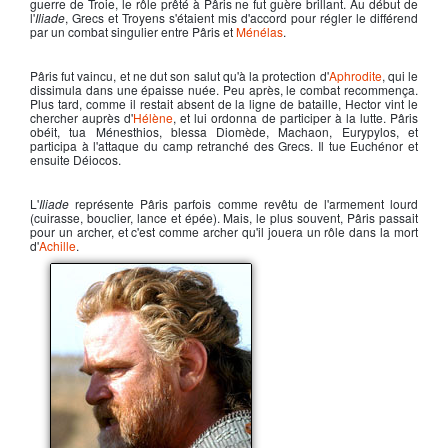
guerre de Troie, le rôle prêté à Pâris ne fut guère brillant. Au début de
l'
Iliade
, Grecs et Troyens s'étaient mis d'accord pour régler le différend
par un combat singulier entre Pâris et
Ménélas
.
Pâris fut vaincu, et ne dut son salut qu'à la protection d'
Aphrodite
, qui le
dissimula dans une épaisse nuée. Peu après, le combat recommença.
Plus tard, comme il restait absent de la ligne de bataille, Hector vint le
chercher auprès d'
Hélène
, et lui ordonna de participer à la lutte.
Pâris
obéit, tua Ménesthios, blessa Diomède, Machaon, Eurypylos, et
participa à l'attaque du camp retranché des Grecs. Il tue Euchénor et
ensuite Déiocos.
L'
Iliade
représente Pâris parfois comme revêtu de l'armement lourd
(cuirasse, bouclier, lance et épée). Mais, le plus souvent, Pâris passait
pour un archer, et c'est comme archer qu'il jouera un rôle dans la mort
d'
Achille
.