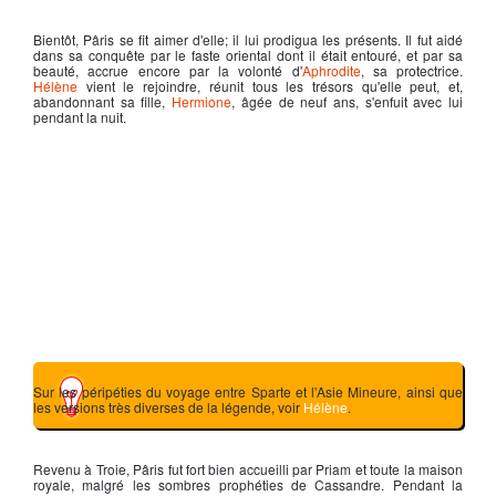
Bientôt, Pâris se fit aimer d'elle; il lui prodigua les présents. Il fut aidé
dans sa conquête par le faste oriental dont il était entouré, et par sa
beauté, accrue encore par la volonté d'
Aphrodite
, sa protectrice.
Hélène
vient le rejoindre, réunit tous les trésors qu'elle peut, et,
abandonnant sa fille,
Hermione
, âgée de neuf ans, s'enfuit avec lui
pendant la nuit.
Sur les péripéties du voyage entre Sparte et l'Asie Mineure, ainsi que
les versions très diverses de la légende, voir
Hélène
.
Revenu à Troie, Pâris fut fort bien accueilli par
Priam
et toute la maison
royale, malgré les sombres prophéties de Cassandre. Pendant la