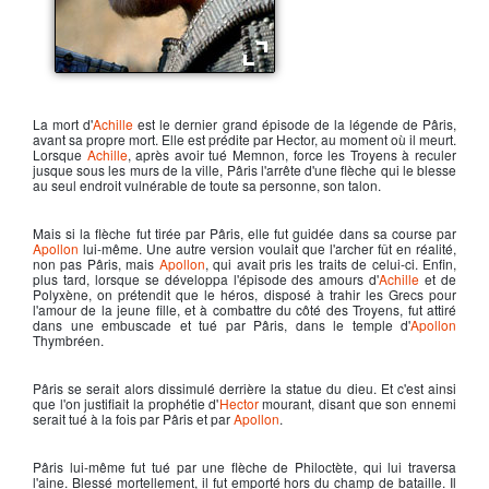
Ménélas, roi de sparte - Troie
La mort d'
Achille
est le dernier grand épisode de la légende de Pâris,
avant sa propre mort. Elle est prédite par Hector, au moment où il meurt.
Lorsque
Achille
, après avoir tué Memnon, force les Troyens à reculer
jusque sous les murs de la ville, Pâris l'arrête d'une flèche qui le blesse
au seul endroit vulnérable de toute sa personne, son talon.
Mais si la flèche fut tirée par Pâris, elle fut guidée dans sa course par
Apollon
lui-même. Une autre version voulait que l'archer fût en réalité,
non pas Pâris, mais
Apollon
, qui avait pris les traits de celui-ci. Enfin,
plus tard, lorsque se développa l'épisode des amours d'
Achille
et de
Polyxène, on prétendit que le héros, disposé à trahir les Grecs pour
l'amour de la jeune fille, et à combattre du côté des Troyens, fut attiré
dans une embuscade et tué par Pâris, dans le temple d'
Apollon
Thymbréen.
Pâris se serait alors dissimulé derrière la statue du dieu. Et c'est ainsi
que l'on justifiait la prophétie d'
Hector
mourant, disant que son ennemi
serait tué à la fois par
Pâris
et par
Apollon
.
Pâris lui-même fut tué par une flèche de Philoctète, qui lui traversa
l'aine. Blessé mortellement, il fut emporté hors du champ de bataille. Il