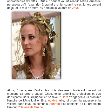
approcher les divinités, Pâris eut peur et voulut s'enfuir. Mais Hermès le
persuada qu'il n'avait rien à craindre, et lui soumit le cas, lui ordonnant
de jouer le rôle d'arbitre, au nom de la volonté de
Zeus
.
Hélène, reine de Sparte
Alors, l'une après l'autre, les trois déesses plaidèrent devant lui
chacune sa propre cause. Chacune lui promit sa protection, et des
dons particuliers, s'il jugeait en sa faveur.
Héra
s'engagea à lui procurer
l'empire de l'Asie tout entière.
Athéna
, elle, lui promit la sagesse et la
victoire dans tous les combats.
Aphrodite
se contenta de lui promettre
l'amour d'
Hélène de Sparte
.