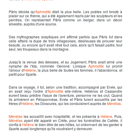
Pâris décida qu'
Aphrodite
était la plus belle. Les poètes ont brodé à
plaisir sur ce thème, qui a été également repris par les sculpteurs et les
peintres. On représentait Pâris comme un berger, dans un décor
silvestre, auprès d'une source.
Des mythographes sceptiques ont affirmé parfois que
Pâris
fut dans
celle affaire la dupe de trois villageoises, désireuses de prouver leur
beauté, ou encore qu'il avait rêvé tout cela, alors qu'il faisait paître, tout
seul, les troupeaux dans la montagne.
Jusqu'à la venue des déesses, et au Jugement, Pâris avait aimé une
nymphe de l'Ida, nommée Oenoné. Lorsque
Aphrodite
lui promit
l'amour d'
Hélène
, la plus belle de toutes les femmes, il l'abandonna, et
partit pour Sparte.
Dans ce voyage, il fut, selon une tradition, accompagné par Enée, qui
en avait reçu l'ordre d'
Aphrodite
elle-même. Hélénos et Cassandre
eurent beau prédire l'issue de l'aventure, personne ne les crut. Quand
ils arrivèrent en Péloponnèse, Enée et Pâris furent accueillis par les
frères d'
Hélène
, les
Dioscures
, qui les conduisirent auprès de
Ménélas
.
Ménélas
les accueillit avec hospitalité, et les présenta à
Hélène
. Puis,
Ménélas
ayant été appelé en Crète, pour les funérailles de Catrée, il
confia à
Hélène
le bien-être de ses hôtes, lui ordonnant de les garder à
Sparte aussi longtemps qu'ils voudraient y demeurer.