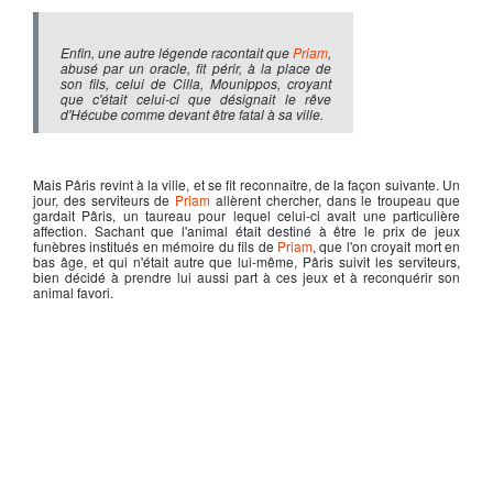
Enfin, une autre légende racontait que
Priam
,
abusé par un oracle, fit périr, à la place de
son fils, celui de Cilla, Mounippos, croyant
que c'était celui-ci que désignait le rêve
d'Hécube comme devant être fatal à sa ville.
Mais
Pâris
revint à la ville, et se fit reconnaître, de la façon suivante. Un
jour, des serviteurs de
Priam
allèrent chercher, dans le troupeau que
gardait Pâris, un taureau pour lequel celui-ci avait une particulière
affection. Sachant que l'animal était destiné à être le prix de jeux
funèbres institués en mémoire du fils de
Priam
, que l'on croyait mort en
bas âge, et qui n'était autre que lui-même, Pâris suivit les serviteurs,
bien décidé à prendre lui aussi part à ces jeux et à reconquérir son
animal favori.