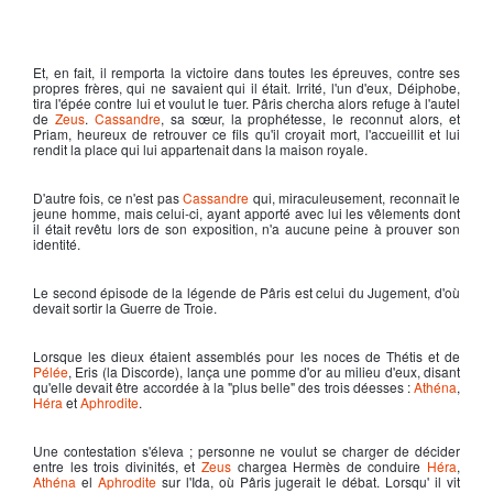
Et, en fait, il remporta la victoire dans toutes les épreuves, contre ses
propres frères, qui ne savaient qui il était. Irrité, l'un d'eux, Déiphobe,
tira l'épée contre lui et voulut le tuer. Pâris chercha alors refuge à l'autel
de
Zeus
.
Cassandre
, sa sœur, la prophétesse, le reconnut alors, et
Priam, heureux de retrouver ce fils qu'il croyait mort, l'accueillit et lui
rendit la place qui lui appartenait dans la maison royale.
D'autre fois, ce n'est pas
Cassandre
qui, miraculeusement, reconnaît le
jeune homme, mais celui-ci, ayant apporté avec lui les vêlements dont
il était revêtu lors de son exposition, n'a aucune peine à prouver son
identité.
Le second épisode de la légende de Pâris est celui du Jugement, d'où
devait sortir la Guerre de Troie.
Lorsque les dieux étaient assemblés pour les noces de Thétis et de
Pélée
, Eris (la Discorde), lança une pomme d'or au milieu d'eux, disant
qu'elle devait être accordée à la "plus belle" des trois déesses :
Athéna
,
Héra
et
Aphrodite
.
Une contestation s'éleva ; personne ne voulut se charger de décider
entre les trois divinités, et
Zeus
chargea Hermès de conduire
Héra
,
Athéna
el
Aphrodite
sur l'Ida, où Pâris jugerait le débat. Lorsqu' il vit