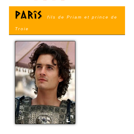
Parîs
fils de Priam et prince de
Troie
Pâris, prince de Troie