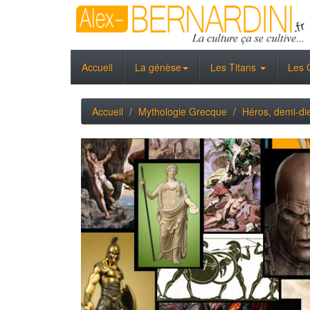
Accueil
La génèse
Les Titans
Les 
Accueil
Mythologie Grecque
Héros, demi-di