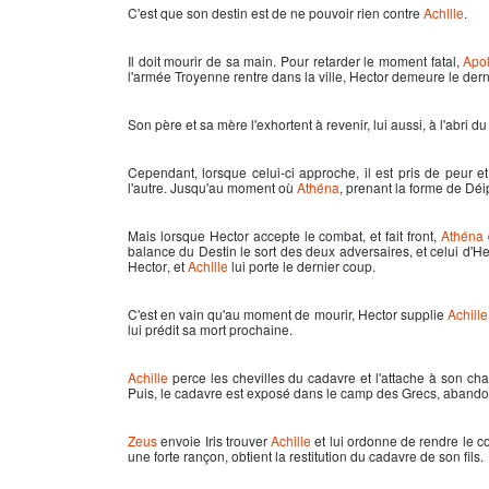
C'est que son destin est de ne pouvoir rien contre
Achille
.
Il doit mourir de sa main. Pour retarder le moment fatal,
Apo
l'armée Troyenne rentre dans la ville,
Hector
demeure le derni
Son père et sa mère l'exhortent à revenir, lui aussi, à l'abri d
Cependant, lorsque celui-ci approche, il est pris de peur et 
l'autre. Jusqu'au moment où
Athéna
, prenant la forme de D
Mais lorsque
Hector
accepte le combat, et fait front,
Athéna
balance du Destin le sort des deux adversaires, et celui d'
He
Hector
, et
Achille
lui porte le dernier coup.
C'est en vain qu'au moment de mourir,
Hector
supplie
Achille
lui prédit sa mort prochaine.
Achille
perce les chevilles du cadavre et l'attache à son char 
Puis, le cadavre est exposé dans le camp des Grecs, abandonn
Zeus
envoie Iris trouver
Achille
et lui ordonne de rendre le co
une forte rançon, obtient la restitution du cadavre de son fils.