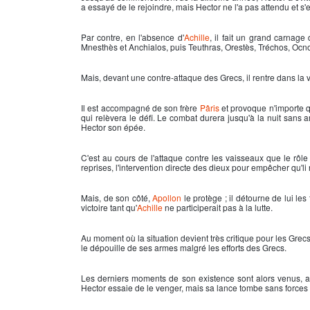
a essayé de le rejoindre, mais
Hector
ne l'a pas attendu et s'e
Par contre, en l'absence d'
Achille
, il fait un grand carnag
Mnesthès et Anchialos, puis Teuthras, Orestès, Tréchos, Oc
Mais, devant une contre-attaque des Grecs, il rentre dans la vi
Il est accompagné de son frère
Pâris
et provoque n'importe q
qui relèvera le défi. Le combat durera jusqu'à la nuit sans 
Hector
son épée.
C'est au cours de l'attaque contre les vaisseaux que le rôle 
reprises, l'intervention directe des dieux pour empêcher qu'
Mais, de son côté,
Apollon
le protège ; il détourne de lui le
victoire tant qu'
Achille
ne participerait pas à la lutte.
Au moment où la situation devient très critique pour les Grec
le dépouille de ses armes malgré les efforts des Grecs.
Les derniers moments de son existence sont alors venus, av
Hector
essaie de le venger, mais sa lance tombe sans forces