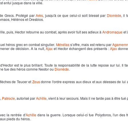
st enfui jusque dans la ville.
e de Grecs. Protégé par
Arès
, jusqu'à ce que celui-ci soit blessé par
Diomède
, il
nomaos, Hélénos et Oresbios.
lle, puis,
Hector
retourne au combat, après avoir fuit ses adieux à
Andromaque
et
uel héros grec en combat singulier.
Ménélas
s’offre, mais est retenu par
Agamemn
amener de décision. A la nuit,
Ajax
et
Hector
échangent des présents :
Ajax
donne 
d'
Hector
est le plus brillant. Toute la responsabilité de la lutte repose sur lui. Il fa
li ne tue des héros comme Nestor ou
Diomède
.
s flèches de Teucer et
Zeus
donne l'ordre express aux dieux et aux déesses de lui
s,
Patrocle
, autorisé par
Achille
, vient à leur secours. Mais il ne tarde pas à être tué
ec la rentrée d'
Achille
dans la guerre. Lorsque celui-ci tue
Polydoros
, l'un des 
 aux pieds du héros.