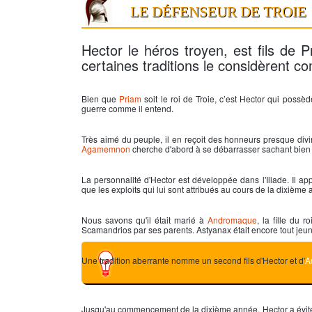
LE DÉFENSEUR DE TROIE
Hector le héros troyen, est fils de 
certaines traditions le considèrent co
Bien que
Priam
soit le roi de
Troie
, c’est
Hector
qui possède 
guerre comme il entend.
Très aimé du peuple, il en reçoit des honneurs presque divin
Agamemnon
cherche d'abord à se débarrasser sachant bien q
La personnalité d'
Hector
est développée dans l'
Iliade
. Il a
que les exploits qui lui sont attribués au cours de la dixième 
Nous savons qu'il était marié à
Andromaque
, la fille du 
Scamandrios par ses parents. Astyanax était encore tout jeun
Une tradition aberrante nomme un second fils d'
Hector
et d'
A
Jusqu'au commencement de la dixième année,
Hector
a évit