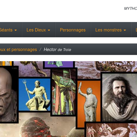
MYTHO
Géants
Les Dieux
Personnages
Les monstres
eux et personnages
Hector
de Troie