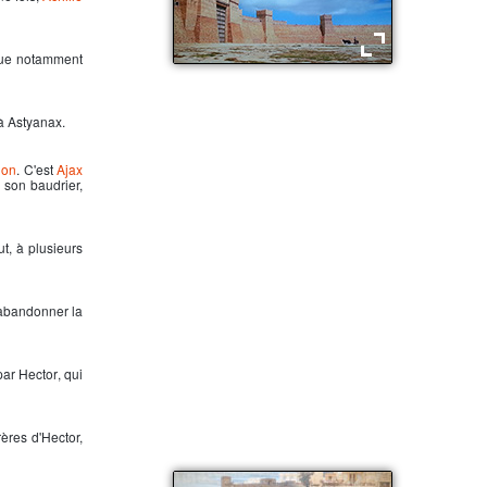
 tue notamment
Les remparts de Troie
 à
Astyanax
.
on
. C'est
Ajax
son baudrier,
ut, à plusieurs
 abandonner la
 par
Hector
, qui
frères d'Hector,