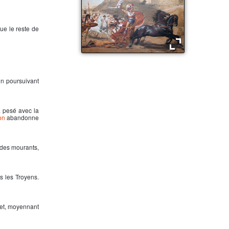
ue le reste de
Achille trainant le corp d'Hector
'un poursuivant
 pesé avec la
on
abandonne
 des mourants,
us les Troyens.
 et, moyennant