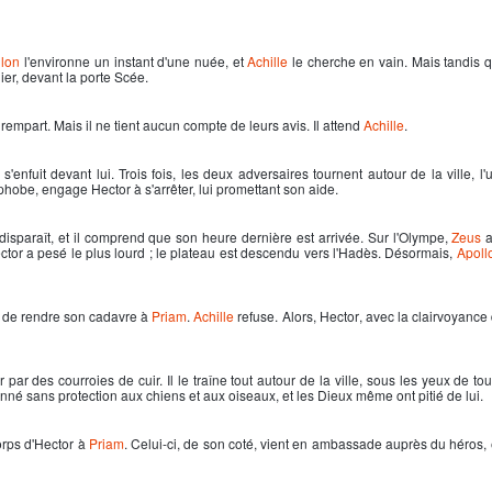
llon
l'environne un instant d'une nuée, et
Achille
le cherche en vain. Mais tandis q
er, devant la porte Scée.
u rempart. Mais il ne tient aucun compte de leurs avis. Il attend
Achille
.
s'enfuit devant lui. Trois fois, les deux adversaires tournent autour de la ville, l
éiphobe, engage
Hector
à s'arrêter, lui promettant son aide.
disparaît, et il comprend que son heure dernière est arrivée. Sur l'Olympe,
Zeus
a
ctor
a pesé le plus lourd ; le plateau est descendu vers l'Hadès. Désormais,
Apoll
de rendre son cadavre à
Priam
.
Achille
refuse. Alors,
Hector
, avec la clairvoyance
par des courroies de cuir. Il le traîne tout autour de la ville, sous les yeux de to
é sans protection aux chiens et aux oiseaux, et les Dieux même ont pitié de lui.
rps d'
Hector
à
Priam
. Celui-ci, de son coté, vient en ambassade auprès du héros,