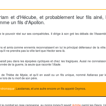
Priam et d'Hécube, et probablement leur fils ainé,
mme un fils d'Apollon.
le pouvoir réel sur ses compatriotes. Il dirige à son gré les débats de l'Assembl
s et amis comme ennemis reconnaissent en lui le principal défenseur de la ville. 
u'il ne prendra pas la ville tant que
Hector
sera là.
pparaît peu dans les épopées cycliques et chez les tragiques. Aussi ne connaiss
année de la guerre, la seule que raconte l’
Iliade
.
roi de Thèbe de Mysie
,
et qu'il en avait ou un fils unique, nommé
Astianax
par l
e lors de lu mort de son père.
ndromaque
, Laodamas, et une autre encore un fils appelé Oxymos.
é le combat en rase campagne, au moins lorsqu'il savait
Achille
parmi les Grecs. Un