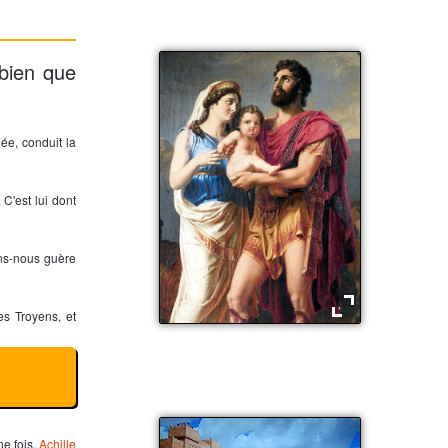
 bien que
ée, conduit la
C'est lui dont
ons-nous guère
es Troyens, et
Hector, Andromaque et Astyanax
e fois,
Achille