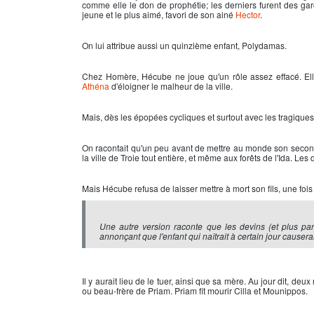
comme elle le don de prophétie; les derniers furent des ga
jeune et le plus aimé, favori de son ainé
Hector
.
On lui attribue aussi un quinzième enfant, Polydamas.
Chez Homère, Hécube ne joue qu'un rôle assez effacé. Ell
Athéna
d'éloigner le malheur de la ville.
Mais, dès les épopées cycliques et surtout avec les tragiques
On racontait qu'un peu avant de mettre au monde son second fi
la ville de Troie tout entière, et même aux forêts de l'Ida. Les 
Mais Hécube refusa de laisser mettre à mort son fils, une fois qu
Une autre version raconte que les devins (et plus par
annonçant que l'enfant qui naîtrait à certain jour causerai
Il y aurait lieu de le tuer, ainsi que sa mère. Au jour dit, deu
ou beau-frère de Priam. Priam fit mourir Cilla et Mounippos.