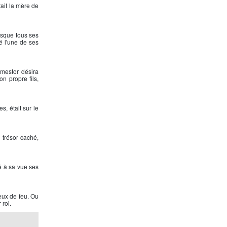
tait la mère de
resque tous ses
é l'une de ses
ymestor désira
on propre fils,
s, était sur le
n trésor caché,
ué à sa vue ses
eux de feu. Ou
roi.