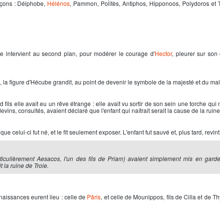
rçons : Déiphobe,
Hélénos
, Pammon, Politès, Antiphos, Hipponoos, Polydoros et Tr
e intervient au second plan, pour modérer le courage d'
Hector
, pleurer sur son 
, la figure d'Hécube grandit, au point de devenir le symbole de la majesté et du ma
ls elle avait eu un rêve étrange : elle avait vu sortir de son sein une torche qui m
devins, consultés, avaient déclaré que l'enfant qui naîtrait serait la cause de la ruine 
e celui-ci fut né, et le fit seulement exposer. L'enfant fut sauvé et, plus tard, revint
ticulièrement Aesacos, l'un des fils de Priam) avaient simplement mis en garde
t la ruine de Troie.
x naissances eurent lieu : celle de
Pâris
, et celle de Mounippos, fils de Cilla et de T