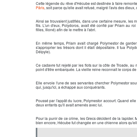
Cette légende du rêve d'Hécube est destinée à faire remonter 
Pâris
, soit parce qu'elle avait refusé, malgré l'avis des dieux, 
Ainsi se trouvaient justifiés, dans une certaine mesure, les m
fils. L'un d'eux, Polydoros, avait été confié par Priam au r
filles, Ilioné) afin de le mettre à l'abri.
En même temps, Priam avait chargé Polymestor de garder pou
s'approprier les trésors dont il était dépositaire. Il tua Pol
Déipyle).
Ce cadavre fut rejeté par les flots sur la côte de Troade, au
point d'être embarquée. La vieille reine reconnait le corps de 
Elle envoie l'une de ses servantes chercher Polymestor sous u
qui, jusqu'ici, a échappé aux conquérants.
Poussé par l'appât du lucre, Polymestor accourt. Quand elle l
deux enfants qu'il avait amenés avec lui.
Pour la punir de ce crime, les Grecs décident de la lapider.
bien encore, Hécube fut changée en une chienne alors qu'ell