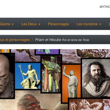
MYTHO
Géants
Les Dieux
Personnages
Les monstres
eux et personnages
Priam et Hécube
Roi et reine de Troie