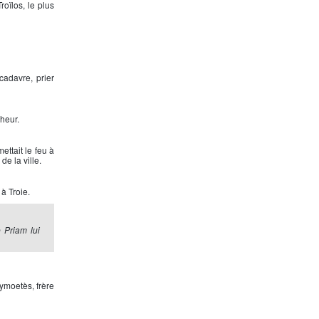
oïlos, le plus
cadavre, prier
lheur.
ettait le feu à
de la ville.
 à Troie.
 Priam lui
hymoetès, frère