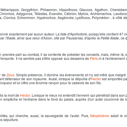
: Mélanippos, Gorgythion, Philaemon, Hippothoos, Glaucos, Agathon, Chersidam
 Chromios, Astygonos, Télestas, Evandre, Cébrion, Mylios, Archémachos, Laodoc
, Clonios, Echemmon, Hypérochos, Aegéonée, Lysithoos, Polymédon ; à côté de ce
donné exactement par aucun auteur. La liste d'Apollodore, puisqu'elle contient 47 
 par
l'Iliade
, ainsi que celui d'Axion, cité par Pausanias, d'après la
Petite Iliade
, ce q
our prendre part au combat, il se contente de présider les conseils, mais, même là,
l'emporte. Il ne semble pas s'être opposé aux desseins de
Pâris
ni à l'enlèvement d
ur de
Zeus
. Simple présence, il domine les événements et n'y est mêlé que malgré lui
llant défenseur de son royaume. Aussi, lorsque la dépuille d'
Hector
est emportée p
ainqueur et lui offre une énorme rançon pour le cadavre de son fils.
ils la mort de
Hector
. Lorsque le vieux roi entendit l'ennemi qui pénétrait dans son pa
n empêche et l'entraine dans le fond du palais, auprès d'un autel couronné de la
itès, qui cherche, aussi, la sauvegarde de l'autel. Puis,
Néoptolème
saisit le vi
ns sépulture.