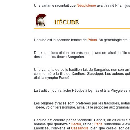
Une variante racontait que
Néoptolème
avait traîné
Priam
jus
HÉCUBE
Hécube est la seconde femme de
Priam
. Sa généalogie était
Deux traditions étaient en présence : l'une en faisait la fill
descendait du fleuve Sangarios.
Une variante de cette tradition fait du Sangarios non son a
comme mère la fille de Xanthos, Glaucippé. Les auteurs qui 
était la nymphe Eunoé.
La tradition qui rattache Hécube à Dymas et à la Phrygie est c
Les origines thraces sont préférées par les tragiques, no
Tibère, volontiers ironique, aimait à le proposer aux gramma
Hécube est célèbre par sa fécondité. Parfois, on dit qu'ell
nomme que quatorze :
Hector
, l'ainé ;
Pâris
, surnommé Alexan
Laodicée, Polyxène et
Cassandre
, bien que celle-ci soit 