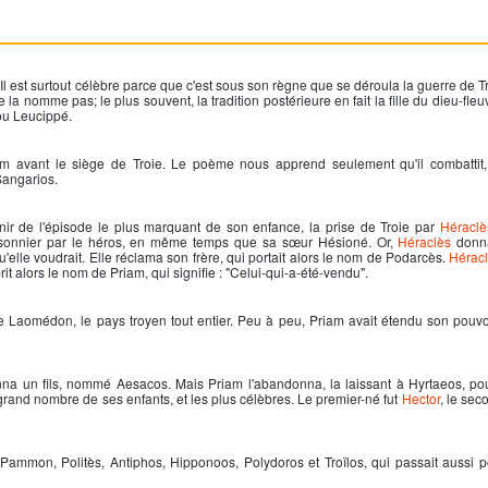
Il est surtout célèbre parce que c'est sous son règne que se déroula la guerre de Tro
 la nomme pas; le plus souvent, la tradition postérieure en fait la fille du dieu-f
 ou Leucippé.
am
avant le siège de Troie. Le poème nous apprend seulement qu'il combattit, 
Sangarios.
ir de l'épisode le plus marquant de son enfance, la prise de Troie par
Héraclè
 prisonnier par le héros, en même temps que sa sœur Hésioné. Or,
Héraclès
donn
'elle voudrait. Elle réclama son frère, qui portait alors le nom de Podarcès.
Hérac
prit alors le nom de
Priam
, qui signifie : "Celui-qui-a-été-vendu".
s de Laomédon, le pays troyen tout entier. Peu à peu,
Priam
avait étendu son pouvoi
onna un fils, nommé Aesacos. Mais Priam l'abandonna, la laissant à Hyrtaeos, p
grand nombre de ses enfants, et les plus célèbres. Le premier-né fut
Hector
, le se
Pammon, Politès, Antiphos, Hipponoos, Polydoros et Troïlos, qui passait aussi pou