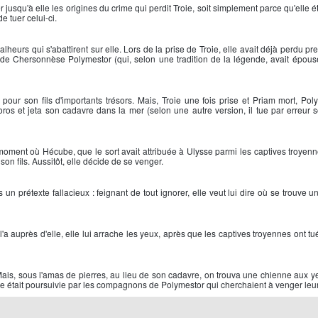
jusqu'à elle les origines du crime qui perdit Troie, soit simplement parce qu'elle é
de tuer celui-ci.
alheurs qui s'abattirent sur elle. Lors de la prise de Troie, elle avait déjà perdu p
oi de Chersonnèse Polymestor (qui, selon une tradition de la légende, avait épous
r son fils d'importants trésors. Mais, Troie une fois prise et Priam mort, Pol
ydoros et jeta son cadavre dans la mer (selon une autre version, il tue par erreur s
 moment où Hécube, que le sort avait attribuée à Ulysse parmi les captives troyenne
son fils. Aussitôt, elle décide de se venger.
n prétexte fallacieux : feignant de tout ignorer, elle veut lui dire où se trouve u
'a auprès d'elle, elle lui arrache les yeux, après que les captives troyennes ont t
 Mais, sous l'amas de pierres, au lieu de son cadavre, on trouva une chienne aux y
e était poursuivie par les compagnons de Polymestor qui cherchaient à venger leur 