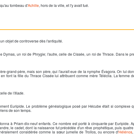
qu'au tombeau d'
Achille
, hors de la ville, et l'y avait tué.
 un objet de controverse dès l'antiquité.
e de Dymas, un roi de Phrygie; l'autre, celle de Cissée, un roi de Thrace. Dans le pr
rrière-grand-père, mais son père, qui l'aurait eue de la nymphe Évagora. On lui d
en font la fille du Thrace Cissée lui attribuent comme mère Téléclia. La femme d
elle de l
'Iliade
.
tamment Euripide. Le problème généalogique posé par Hécube était si complexe 
iriens de son temps.
e donna à Priam dix-neuf enfants. Ce nombre est porté à cinquante par Euripide. A
dre, le cadet, dont la naissance fut précédée d'un rêve prophétique, puis quatre f
généralement considérée comme la sœur jumelle de Troïlos, ou encore d'
Hélénos
,