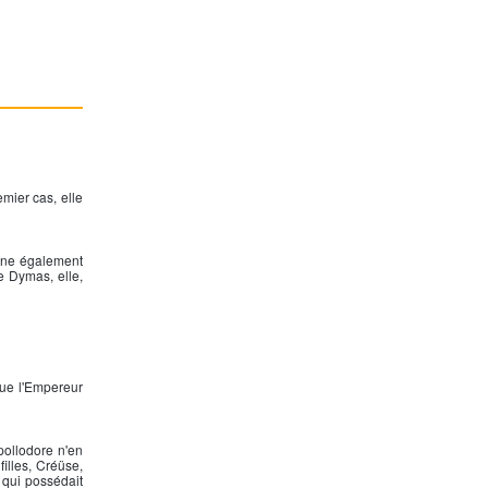
emier cas, elle
onne également
e Dymas, elle,
que l'Empereur
pollodore n'en
illes, Créüse,
 qui possédait