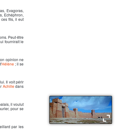
as, Evagoras,
os, Echéphron,
s fils, il eut
noms. Peut-être
ui fournirait le
 son opinion ne
'
Hélène
; il se
. Il voit périr
ar
Achille
dans
lais, il voulut
urier, pour se
eillard par les
Les remparts de Troie