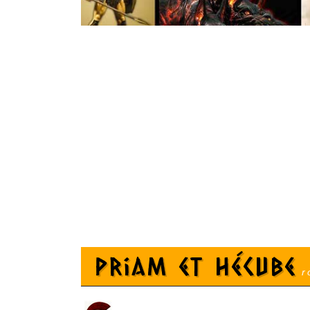
Priam et Hécube
ro