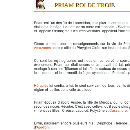
PRIAM ROI DE TROIE
Priam
est l'un des fils de Laomédon, et le plus jeune de tous. 
était déjà fort âgé. Le nom de sa mère est incertain.
l'Iliade
ne
et l'appelle Strymo; mais d'autres versions l'appellent Placia
l'Iliade
contient peu de renseignements sur la vie de
Pri
Amazones
comme allié du Phrygien Otrée, sur les bords du 
Ce sont les mythographes qui nous ont conservé le souven
événement,
Priam
qui était encore enfant, avait été fait
mariage à son ami Télamon et lui offrit le cadeau de noces qu
le lui donner, et le lui vendit de façon symbolique. Podarcès 
Héraclès
lui confia, à lui, le seul survivant de tous les fil
région et les îles de la côte asiatique.
Priam
épousa d'abord Arisbé, la fille de Mérops, qui lui d
secondes noces Hécube. C'est avec celle-ci qu'il eut le plus 
vinrent des filles : Créüse, Laodicé, Polyxène et
Cassandre
.
Enfin, naquirent encore plusieurs fils : Déiphobe, Hélènos, 
d'
Apollon
.