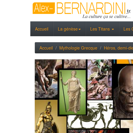
Accueil
La génèse
Les Titans
Les 
Accueil
Mythologie Grecque
Héros, demi-di