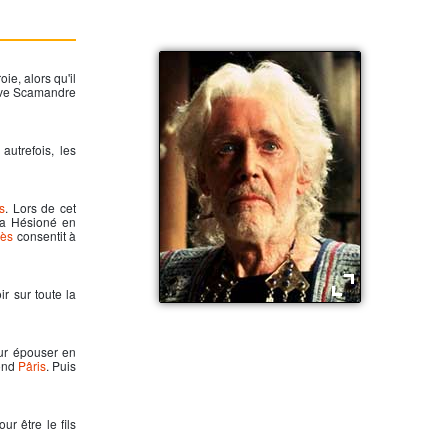
ie, alors qu'il
leuve Scamandre
autrefois, les
s
. Lors de cet
a Hésioné en
lès
consentit à
r sur toute la
Priam, roie de Troie
our épouser en
cond
Pâris
. Puis
r être le fils