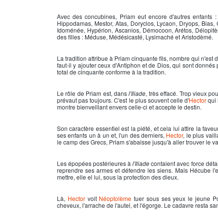
Avec des concubines, Priam eut encore d'autres enfants 
Hippodamas, Mestor, Atas, Doryclos, Lycaon, Dryops, Bias,
Idoménée, Hypérion, Ascanios, Démocoon, Arétos, Déiopitès
des filles : Méduse, Médésicasté, Lysimaché et Aristodèmé.
La tradition attribue à
Priam
cinquante fils, nombre qui n'est 
faut-il y ajouter ceux d'Antiphon et de Dios, qui sont donnés
total de cinquante conforme à la tradition.
Le rôle de
Priam
est, dans
l'Iliade
, très effacé. Trop vieux p
prévaut pas toujours. C'est le plus souvent celle d'
Hector
qui 
montre bienveillant envers celle-ci et accepte le destin.
Son caractère essentiel est la piété, et cela lui attire la fave
ses enfants un à un et, l'un des derniers,
Hector
, le plus vai
le camp des Grecs,
Priam
s'abaisse jusqu'à aller trouver le v
Les épopées postérieures à
l'Iliade
contaient avec force déta
reprendre ses armes et défendre les siens. Mais Hécube l'e
mettre, elle el lui, sous la protection des dieux.
Là,
Hector
voit
Néoptolème
tuer sous ses yeux le jeune Pol
cheveux, l'arrache de l'autel, et l'égorge. Le cadavre resta sa