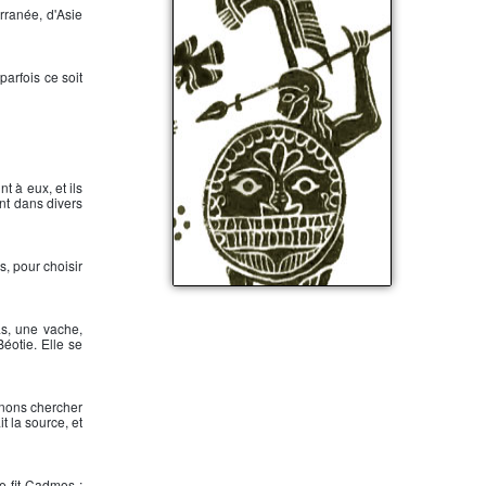
rranée, d'Asie
parfois ce soit
t à eux, et ils
ent dans divers
s, pour choisir
Cadmos et le dragon
as, une vache,
Béotie. Elle se
gnons chercher
t la source, et
e fit Cadmos ;