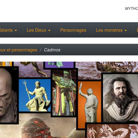
MYTHO
Géants
Les Dieux
Personnages
Les monstres
eux et personnages
Cadmos