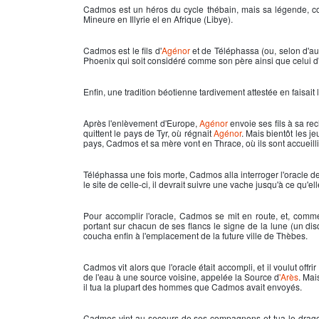
Cadmos
est un héros du cycle thébain, mais sa légende, c
Mineure en Illyrie el en Afrique (Libye).
Cadmos est le fils d'
Agénor
et de Téléphassa (ou, selon d'autr
Phoenix qui soit considéré comme son père ainsi que celui d
Enfin, une tradition béotienne tardivement attestée en faisait
Après l'enlèvement d'Europe,
Agénor
envoie ses fils à sa rec
quittent le pays de Tyr, où régnait
Agénor
. Mais bientôt les j
pays,
Cadmos
et sa mère vont en Thrace, où ils sont accueill
Téléphassa une fois morte,
Cadmos
alla interroger l'oracle 
le site de celle-ci, il devrait suivre une vache jusqu'à ce qu'el
Pour accomplir l'oracle, Cadmos se mit en route, et, comme 
portant sur chacun de ses flancs le signe de la lune (un disq
coucha enfin à l'emplacement de la future ville de Thèbes.
Cadmos
vit alors que l'oracle était accompli, et il voulut offr
de l'eau à une source voisine, appelée la Source d
'Arès
. Mai
il tua la plupart des hommes que Cadmos avait envoyés.
Cadmos vint au secours de ses compagnons et tua le drag