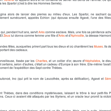
la les
Spartoi
(c'est à dire les Hommes Semés).
a alors de lancer des pierres au milieu d'eux. Les Spartoi, ne sachant qui 
lement survécurent, appelés Echion (qui épousa ensuite Agavé, l'une des fille
qui, pendant huit ans, servit
Arès
comme esclave. Mais, une fois sa pénitence ac
 Et
Zeus
lui donna comme femme une fille d'
Arès
et d'
Aphrodite
, la déesse Harmoni
ndes fêtes, auxquelles prirent part tous les dieux et où chantèrent les
Muses
. Ils 
apportant des cadeaux.
veilleuse, tissée par les
Charites
, et un collier d'or, œuvre d'
Héphaïstos
, le die
 certains, selon d'autres, c'était un cadeau d'Europe à son frère. Elle-même l'avai
u moment de l'expédition des Sept contre Thèbes.
 Autonoé, Ino (qui prit le nom de Leucothée, après sa déification), Agavé et
Sém
Thèbes, dans des conditions mystérieuses, laissant le trône à leur petit-fils Pe
ns. Ceux-ci avaient été attaqués par les Illyriens, et un oracle leur promit la victoir
égna alors sur les Illyriens, et il eut un fils, Illyrios. Mais, par la suite, Harmoni