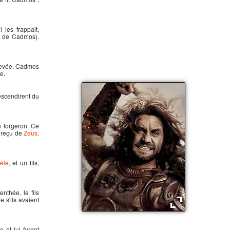
les frappait,
s de Cadmos).
hevée, Cadmos
e.
descendirent du
u forgeron. Ce
t reçu de
Zeus
.
élé
, et un fils,
nthée, le fils
e s'ils avaient
Arès, dieu de la guerre
e et lui furent