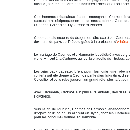
aussitôt, sortirent de terre des hommes armés, que l'on appe
Ces hommes miraculeux étaient menaçants. Cadmos imagin
s'accusèrent réciproquement et se massacrèrent. Cinq seu
Oudaeos, Chthonios, Hyperénor et Péloros.
Cependant, le meurtre du dragon dut être expié par Cadmos, 
devint roi du pays de Thèbes, grâce à la protection d'
Athéna
.
Le mariage de
Cadmos
et d'Harmonie fut célébré avec de gra
ciel et vinrent à la Cadmée, qui est la citadelle de Thèbes, 
Les principaux cadeaux furent pour Harmonie, une robe mer
collier avait été donné à
Cadmos
par le dieu lui-même, disent
Ce collier et cette robe jouèrent un grand rôle, plus tard, a
Avec Harmonie,
Cadmos
eut plusieurs enfants, des filles,
Polydoros.
Vers la fin de leur vie, Cadmos et Harmonie abandonnèrent 
d'Agavé et d'Echion. Ils allèrent en Illyrie, chez les Enchélée
pour les conduire Cadmos et Harmonie.
Et, en fait, à cette condition, ils furent victorieux. Cadmos r