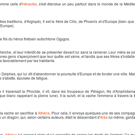
omme celle d'
Héraclès
, s'est étendue un peu partout dans le monde de la Médite
es traditions, d'Argiopé). Il est le frère de Cilix, de Phoenix et d'Europe (bien que 
'Europe).
 le fils du héros thébain autochtone Ogygos.
herche, et leur interdit de se présenter devant lui sans la ramener. Leur mère se join
eunes gens s'aperçoivent que leur quête est vaine, et tandis que ses frères s'install
is favorablement par les habitants.
de Delphes, qui lui dit d'abandonner la poursuite d'Europe et de fonder une ville. Mai
le s'abatte, épuisée de fatigue.
il traversait la Phocide, il vit, dans les troupeaux de Pélagon, fils d'Amphidam
ue blanc rappelant la pleine lune). Il la suivit, et la vache l'emmena à travers la 
ir la vache en sacrifice à
Athéna
. Pour cela, il envoya quelques-uns de ses compa
s un dragon, qui, selon certains auteurs, était le descendant d'
Arès
lui-même, gardai
on.
Athéna
lui apparut alors et lui conseilla de semer les dents de l'animal. Ce qu