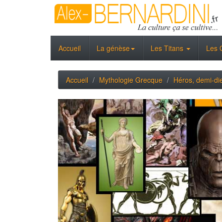
Accueil
La génèse
Les Titans
Les 
Accueil
Mythologie Grecque
Héros, demi-di