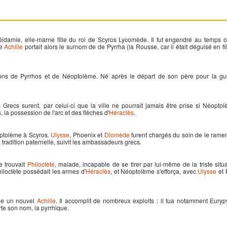
idamie, elle-marne fille du roi de Scyros Lycomède. Il fut engendré au temps 
me
Achille
portait alors le surnom de de Pyrrha (la Rousse, car il était déguisé en fi
ons de Pyrrhos et de Néoptolème. Né après le départ de son père pour la gue
s Grecs surent, par celui-ci que la ville ne pourrait jamais être prise si Néopto
, la possession de l'arc et des flèches d'
Héraclès
.
ptolème à Scyros.
Ulysse
, Phoenix et
Diomède
furent chargés du soin de le ram
 tradition paternelle, suivit les ambassadeurs grecs.
e trouvait
Philoctète
, malade, incapable de se tirer par lui-même de la triste situa
hiloctète possédait les armes d'
Héraclès
, et Néoptolème s'efforça, avec
Ulysse
et 
ème un nouvel
Achille
. Il accomplit de nombreux exploits : il tua notamment Eurypyl
rte son nom, la pyrrhique.