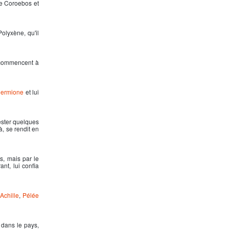
sse Coroebos et
Polyxène, qu'il
s commencent à
ermione
et lui
ester quelques
là, se rendit en
s, mais par le
ant, lui confia
'
Achille
,
Pélée
s dans le pays,