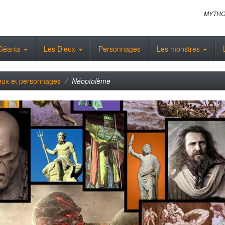
MYTHO
Géants
Les Dieux
Personnages
Les monstres
eux et personnages
Néoptolème