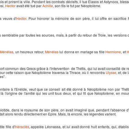
is et prirent la ville. Pendant les combats décisifs, il tue Elasos et Astynoos, ble
nsi,
Hector
avait été tué par
Achille
, son fils le fut par Néoptolème.
a veuve d'
Hector
. Pour honorer la mémoire de son père, il lui offre en sacrifice 
 semblable par toutes les sources, mais, à partir du retour de Troie, les version
Ménélas
, un heureux retour.
Ménélas
lui donna en mariage sa fille
Hermione
, et
H
t commun des Grecs grâce à l'intervention de Thétis, qui lui avait conseillé de r
 pour cette raison que Néoptolème traversa la Thrace, où il rencontra
Ulysse
, et, de 
es".
ntaire à l'Enéide, veut que ce conseil ait été donné à Néoptolème non par Théti
à l'origine de l'amitié qui les unit tous deux, et qui fit que Néoptolème, en mour
iotide, dans le royaume de son père, on avait imaginé que, pendant l'absence d
it alors rendu directement en Epire. Mais, là encore, les légendes varient.
e fille d'
Héraclès
, appelée Léonassa, et lui avait donné huit enfants, qui, établi