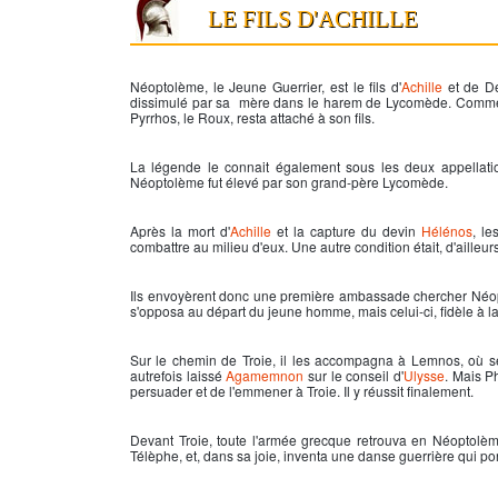
LE FILS D'ACHILLE
Néoptolème, le Jeune Guerrier, est le fils d'
Achille
et de Dé
dissimulé par sa mère dans le harem de Lycomède. Com
Pyrrhos, le Roux, resta attaché à son fils.
La légende le connait également sous les deux appellati
Néoptolème fut élevé par son grand-père Lycomède.
Après la mort d'
Achille
et la capture du devin
Hélénos
, le
combattre au milieu d'eux. Une autre condition était, d'ailleurs
Ils envoyèrent donc une première ambassade chercher Néo
s'opposa au départ du jeune homme, mais celui-ci, fidèle à la
Sur le chemin de Troie, il les accompagna à Lemnos, où s
autrefois laissé
Agamemnon
sur le conseil d'
Ulysse
. Mais P
persuader et de l'emmener à Troie. Il y réussit finalement.
Devant Troie, toute l'armée grecque retrouva en Néoptol
Télèphe, et, dans sa joie, inventa une danse guerrière qui po