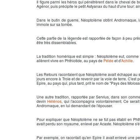
Il figure parmi les héros qui pénétrèrent dans le cheval de bo
Agénor, puis précipite le petit Astyanax du haut d'une tour: ai
Dans le butin de guerre, Néoptolème obtint Andromaque, l
immole sur sa tombe.
Cette partie de la légende est rapportée de façon à peu près
être très dissemblables.
La tradition homérique est simple : Néoptolème eut, comme
allèrent vivre en Phthiotide, au pays de
Pélée
et d'
Achille
.
Les Retours racontaient que Néoptolème avait échappé au sor
jours encore à Troie et de revenir par la voie de terre. C'est
Epire, au pays qui, plus tard, prit le nom de "Pays des Moloss
Une autre tradition, rapportée par Servius, dans son comme
devin
Hélénos
, qui l'accompagna volontairement. Ce serait l
Andromaque, en lui demandant de l'épouser.
Pour expliquer que Néoptolème ne se fût pas établi en Phth
avait perdu son royaume, enlevé par Acaste. Néoptolème s'éta
Par exemple, on racontait qu'en Epire il avait enlevé une petit