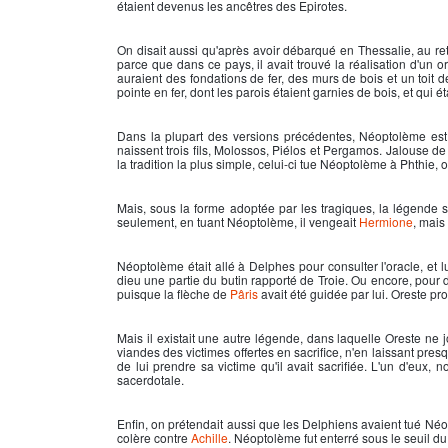
étaient devenus les ancêtres des Epirotes.
On disait aussi qu'après avoir débarqué en Thessalie, au retour
parce que dans ce pays, il avait trouvé la réalisation d'un or
auraient des fondations de fer, des murs de bois et un toit d
pointe en fer, dont les parois étaient garnies de bois, et qui é
Dans la plupart des versions précédentes, Néoptolème es
naissent trois fils, Molossos, Piélos et Pergamos. Jalouse d
la tradition la plus simple, celui-ci tue Néoptolème à Phthie,
Mais, sous la forme adoptée par les tragiques, la légende 
seulement, en tuant Néoptolème, il vengeait
Hermione
, mais 
Néoptolème était allé à Delphes pour consulter l'oracle, et
dieu une partie du butin rapporté de Troie. Ou encore, pou
puisque la flèche de
Pâris
avait été guidée par lui. Oreste p
Mais il existait une autre légende, dans laquelle Oreste ne 
viandes des victimes offertes en sacrifice, n'en laissant pre
de lui prendre sa victime qu'il avait sacrifiée. L'un d'eux,
sacerdotale.
Enfin, on prétendait aussi que les Delphiens avaient tué Néo
colère contre
Achille
. Néoptolème fut enterré sous le seuil d