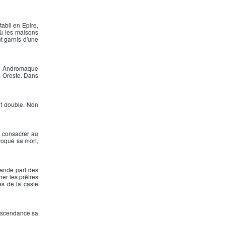
tabli en Epire,
 où les maisons
nt garnis d'une
ec Andromaque
, Oreste. Dans
it double. Non
r consacrer au
ovoqué sa mort,
rande part des
her les prêtres
es de la caste
escendance sa