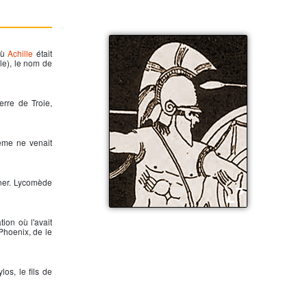
où
Achille
était
lle), le nom de
rre de Troie,
lème ne venait
ener. Lycomède
Néoptolème
tion où l'avait
Phoenix, de le
os, le fils de