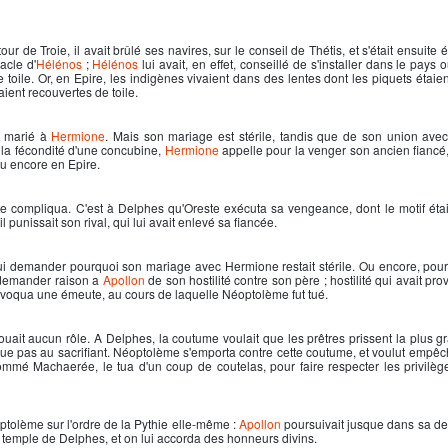
 de Troie, il avait brûlé ses navires, sur le conseil de Thétis, et s'était ensuite é
acle d'
Hélénos
;
Hélénos
lui avait, en effet, conseillé de s'installer dans le pays
e toile. Or, en Epire, les indigènes vivaient dans des lentes dont les piquets étaie
taient recouvertes de toile.
t marié à
Hermione
. Mais son mariage est stérile, tandis que de son union av
e la fécondité d'une concubine,
Hermione
appelle pour la venger son ancien fiancé
 ou encore en Epire.
se compliqua. C'est à Delphes qu'Oreste exécuta sa vengeance, dont le motif éta
il punissait son rival, qui lui avait enlevé sa fiancée.
 lui demander pourquoi son mariage avec Hermione restait stérile. Ou encore, pou
r demander raison a
Apollon
de son hostilité contre son père ; hostilité qui avait pr
rovoqua une émeute, au cours de laquelle Néoptolème fut tué.
jouait aucun rôle. A Delphes, la coutume voulait que les prêtres prissent la plus g
sque pas au sacrifiant. Néoptolème s'emporta contre cette coutume, et voulut empêc
 nommé Machaerée, le tua d'un coup de coutelas, pour faire respecter les privilèg
ptolème sur l'ordre de la Pythie elle-même :
Apollon
poursuivait jusque dans sa d
u temple de Delphes, et on lui accorda des honneurs divins.