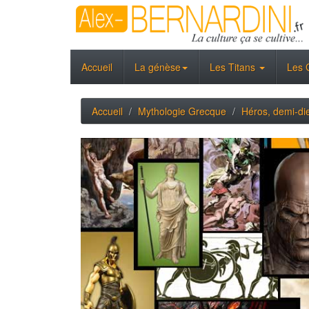
Accueil
La génèse
Les Titans
Les 
Accueil
Mythologie Grecque
Héros, demi-di