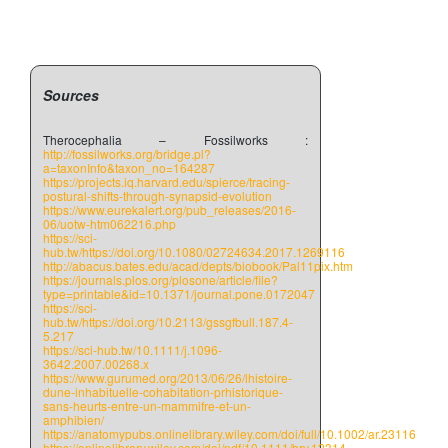
Sources
Therocephalia – Fossilworks :
http://fossilworks.org/bridge.pl?
a=taxonInfo&taxon_no=164287
https://projects.iq.harvard.edu/spierce/tracing-
postural-shifts-through-synapsid-evolution
https://www.eurekalert.org/pub_releases/2016-
06/uotw-htm062216.php
https://sci-
hub.tw/https://doi.org/10.1080/02724634.2017.1269116
http://abacus.bates.edu/acad/depts/biobook/Pal11pix.htm
https://journals.plos.org/plosone/article/file?
type=printable&id=10.1371/journal.pone.0172047
https://sci-
hub.tw/https://doi.org/10.2113/gssgfbull.187.4-
5.217
https://sci-hub.tw/10.1111/j.1096-
3642.2007.00268.x
https://www.gurumed.org/2013/06/26/lhistoire-
dune-inhabituelle-cohabitation-prhistorique-
sans-heurts-entre-un-mammifre-et-un-
amphibien/
https://anatomypubs.onlinelibrary.wiley.com/doi/full/10.1002/ar.23116
https://onlinelibrary.wiley.com/doi/pdf/10.1111/brv.12314