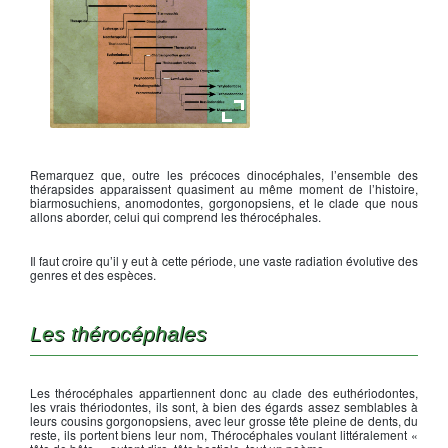
Phylogénie des Pré-mammaliens
Remarquez que, outre les précoces dinocéphales, l’ensemble des
thérapsides apparaissent quasiment au même moment de l’histoire,
biarmosuchiens, anomodontes, gorgonopsiens, et le clade que nous
allons aborder, celui qui comprend les thérocéphales.
Il faut croire qu’il y eut à cette période, une vaste radiation évolutive des
genres et des espèces.
Les thérocéphales
Les thérocéphales appartiennent donc au clade des euthériodontes,
les vrais thériodontes, ils sont, à bien des égards assez semblables à
leurs cousins gorgonopsiens, avec leur grosse tête pleine de dents, du
reste, ils portent biens leur nom, Thérocéphales voulant littéralement «