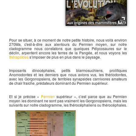
L'émergence des mammifères
Pour se situer, à ce moment de notre petite histoire, nous voilà environ
270Ma, c'est-à-dire aux alentours du Permien moyen, sur notre
cladogramme nous constatons que quelques Pélycosaures sur le
déclin, arpentent encore les terres de la Pangée, et nous voyons les
thérapsides
s’imposer de plus en plus dans le paysage.
Imposants dinocéphales, petits biarmosuchiens, prolifiques
Anomodontes et les derniers que nous avions vus, les thériodontes,
avec les Gorgonopsiens, de terribles synapsides carnivores amateurs
de chair fraîche, prédateurs dominant du Permien supérieur.
Et si je précise «
Permien
supérieur », c’est parce que au Permien
moyen les dominant ne sont pas vraiment les Gorgonopsiens, mais les
suivants sur notre cladogramme, les thérocéphaliens ou thérocéphales.