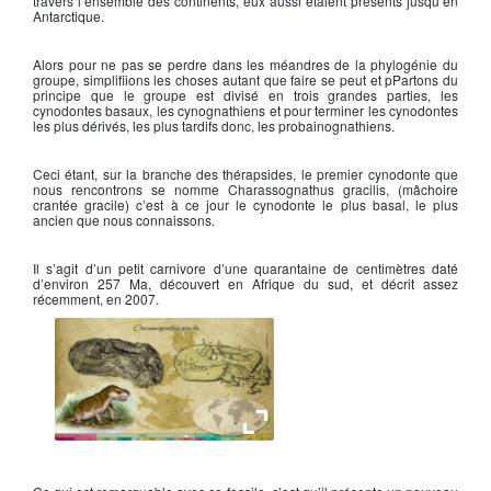
travers l’ensemble des continents, eux aussi étaient présents jusqu’en
Antarctique.
Alors pour ne pas se perdre dans les méandres de la phylogénie du
groupe, simplifiions les choses autant que faire se peut et pPartons du
principe que le groupe est divisé en trois grandes parties, les
cynodontes basaux, les cynognathiens et pour terminer les cynodontes
les plus dérivés, les plus tardifs donc, les probainognathiens.
Ceci étant, sur la branche des thérapsides, le premier cynodonte que
nous rencontrons se nomme Charassognathus gracilis, (mâchoire
crantée gracile) c’est à ce jour le cynodonte le plus basal, le plus
ancien que nous connaissons.
Il s’agit d’un petit carnivore d’une quarantaine de centimètres daté
d’environ 257 Ma, découvert en Afrique du sud, et décrit assez
récemment, en 2007.
Charassognathus gracilis