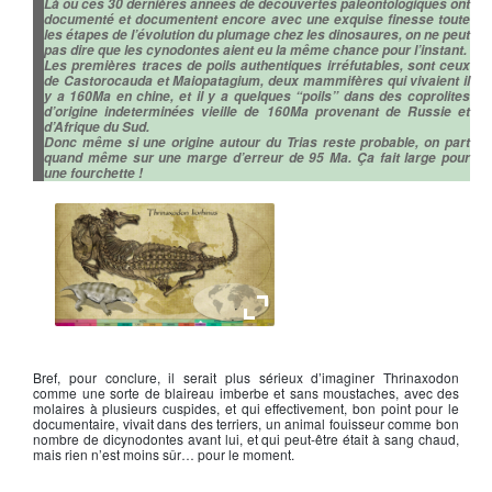
Là où ces 30 dernières années de découvertes paléontologiques ont
documenté et documentent encore avec une exquise finesse toute
les étapes de l’évolution du plumage chez les dinosaures, on ne peut
pas dire que les cynodontes aient eu la même chance pour l’instant.
Les premières traces de poils authentiques irréfutables, sont ceux
de Castorocauda et Maiopatagium, deux mammifères qui vivaient il
y a 160Ma en chine, et il y a quelques “poils” dans des coprolites
d’origine indeterminées vieille de 160Ma provenant de Russie et
d’Afrique du Sud.
Donc même si une origine autour du Trias reste probable, on part
quand même sur une marge d’erreur de 95 Ma. Ça fait large pour
une fourchette !
Fossile de thrinaxodon
Bref, pour conclure, il serait plus sérieux d’imaginer Thrinaxodon
comme une sorte de blaireau imberbe et sans moustaches, avec des
molaires à plusieurs cuspides, et qui effectivement, bon point pour le
documentaire, vivait dans des terriers, un animal fouisseur comme bon
nombre de dicynodontes avant lui, et qui peut-être était à sang chaud,
mais rien n’est moins sûr… pour le moment.