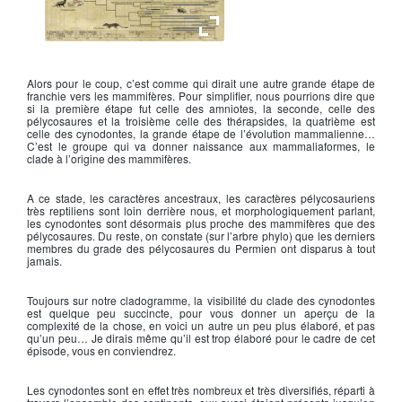
Phylogénie des cynodontes
Alors pour le coup, c’est comme qui dirait une autre grande étape de
franchie vers les mammifères. Pour simplifier, nous pourrions dire que
si la première étape fut celle des amniotes, la seconde, celle des
pélycosaures et la troisième celle des thérapsides, la quatrième est
celle des cynodontes, la grande étape de l’évolution mammalienne…
C’est le groupe qui va donner naissance aux mammaliaformes, le
clade à l’origine des mammifères.
A ce stade, les caractères ancestraux, les caractères pélycosauriens
très reptiliens sont loin derrière nous, et morphologiquement parlant,
les cynodontes sont désormais plus proche des mammifères que des
pélycosaures. Du reste, on constate (sur l’arbre phylo) que les derniers
membres du grade des pélycosaures du Permien ont disparus à tout
jamais.
Toujours sur notre cladogramme, la visibilité du clade des cynodontes
est quelque peu succincte, pour vous donner un aperçu de la
complexité de la chose, en voici un autre un peu plus élaboré, et pas
qu’un peu… Je dirais même qu’il est trop élaboré pour le cadre de cet
épisode, vous en conviendrez.
Les cynodontes sont en effet très nombreux et très diversifiés, réparti à