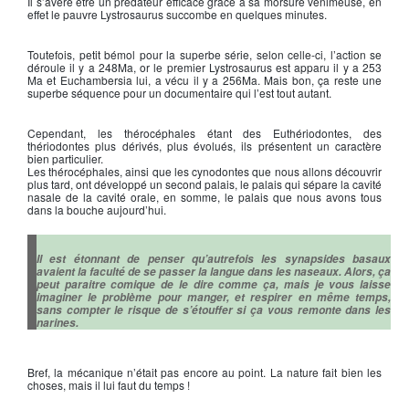
Il s’avère être un prédateur efficace grâce à sa morsure venimeuse, en
effet le pauvre Lystrosaurus succombe en quelques minutes.
Toutefois, petit bémol pour la superbe série, selon celle-ci, l’action se
déroule il y a 248Ma, or le premier Lystrosaurus est apparu il y a 253
Ma et Euchambersia lui, a vécu il y a 256Ma. Mais bon, ça reste une
superbe séquence pour un documentaire qui l’est tout autant.
Cependant, les thérocéphales étant des Euthériodontes, des
thériodontes plus dérivés, plus évolués, ils présentent un caractère
bien particulier.
Les thérocéphales, ainsi que les cynodontes que nous allons découvrir
plus tard, ont développé un second palais, le palais qui sépare la cavité
nasale de la cavité orale, en somme, le palais que nous avons tous
dans la bouche aujourd’hui.
Il est étonnant de penser qu’autrefois les synapsides basaux
avaient la faculté de se passer la langue dans les naseaux. Alors, ça
peut paraitre comique de le dire comme ça, mais je vous laisse
imaginer le problème pour manger, et respirer en même temps,
sans compter le risque de s’étouffer si ça vous remonte dans les
narines.
Bref, la mécanique n’était pas encore au point. La nature fait bien les
choses, mais il lui faut du temps !