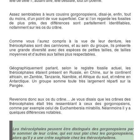
tête de bête », autant dire, tête bestiale, tout un poème.
Assez semblables à leurs cousins gorgonopsiens, disai-je, enfin, tout
du moins, d’un point de vue superficiel. Car si l’on regarde les fossiles
de plus près, des différences sont parfaitement identifiables,
notamment sur les os du crâne.
Comme vous l’aurez compris à la vue de leur denture, les
thérocéphales sont des carnivores, et au sein du groupe, ils présente
une grande diversité avec des espèces de petites tailles, de tailles
moyennes et d’autres aux tailles plus respectables.
Géographiquement parlant, selon le registre fossile actuel, les
thérocéphales étaient présent en Russie, en Chine, sur le continent
africain, en Zambie, Tanzanie, Namibie, et Afrique du sud, et même en
Antarctique. Un groupe somme toute très largement réparti sur la
Pangée.
Revenons donc aux os du crâne… Je vous disais que les crânes des
thérocéphales était très ressemblant à ceux des gorgonopsiens,
comme par exemple celui de Euchambersia mirabilis. Néanmoins il y a
quelques différences notables.
Les thérocéphales peuvent être distingués des gorgonopsiens par
le sommet de leur crâne, qui est tout plat chez les gorgonopsiens,
alors qu’il y a une crête sagittale chez les thérocéphaliens.