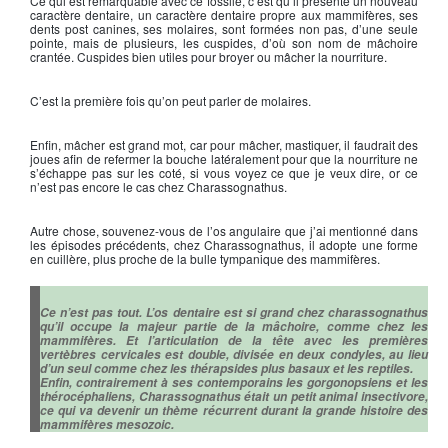
Ce qui est remarquable avec ce fossile, c’est qu’il présente un nouveau
caractère dentaire, un caractère dentaire propre aux mammifères, ses
dents post canines, ses molaires, sont formées non pas, d’une seule
pointe, mais de plusieurs, les cuspides, d’où son nom de mâchoire
crantée. Cuspides bien utiles pour broyer ou mâcher la nourriture.
C’est la première fois qu’on peut parler de molaires.
Enfin, mâcher est grand mot, car pour mâcher, mastiquer, il faudrait des
joues afin de refermer la bouche latéralement pour que la nourriture ne
s’échappe pas sur les coté, si vous voyez ce que je veux dire, or ce
n’est pas encore le cas chez Charassognathus.
Autre chose, souvenez-vous de l’os angulaire que j’ai mentionné dans
les épisodes précédents, chez Charassognathus, il adopte une forme
en cuillère, plus proche de la bulle tympanique des mammifères.
Ce n’est pas tout. L’os dentaire est si grand chez charassognathus
qu’il occupe la majeur partie de la mâchoire, comme chez les
mammifères. Et l’articulation de la tête avec les premières
vertèbres cervicales est double, divisée en deux condyles, au lieu
d’un seul comme chez les thérapsides plus basaux et les reptiles.
Enfin, contrairement à ses contemporains les gorgonopsiens et les
thérocéphaliens, Charassognathus était un petit animal insectivore,
ce qui va devenir un thème récurrent durant la grande histoire des
mammifères mesozoic.