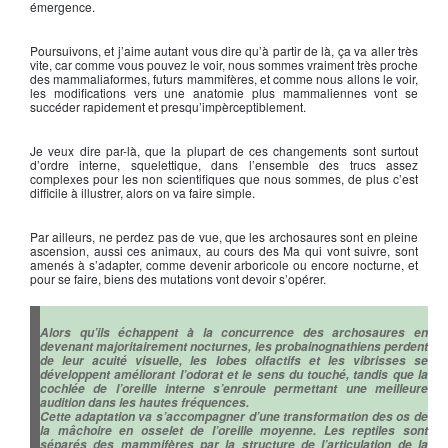
émergence.
Poursuivons, et j’aime autant vous dire qu’à partir de là, ça va aller très
vite, car comme vous pouvez le voir, nous sommes vraiment très proche
des mammaliaformes, futurs mammifères, et comme nous allons le voir,
les modifications vers une anatomie plus mammaliennes vont se
succéder rapidement et presqu’impèrceptiblement.
Je veux dire par-là, que la plupart de ces changements sont surtout
d’ordre interne, squelettique, dans l’ensemble des trucs assez
complexes pour les non scientifiques que nous sommes, de plus c’est
difficile à illustrer, alors on va faire simple.
Par ailleurs, ne perdez pas de vue, que les archosaures sont en pleine
ascension, aussi ces animaux, au cours des Ma qui vont suivre, sont
amenés à s’adapter, comme devenir arboricole ou encore nocturne, et
pour se faire, biens des mutations vont devoir s’opérer.
Alors qu’ils échappent à la concurrence des archosaures en
devenant majoritairement nocturnes, les probainognathiens perdent
de leur acuité visuelle, les lobes olfactifs et les vibrisses se
développent améliorant l’odorat et le sens du touché, tandis que la
cochlée de l’oreille interne s’enroule permettant une meilleure
audition dans les hautes fréquences.
Cette adaptation va s’accompagner d’une transformation des os de
la mâchoire en osselet de l’oreille moyenne. Les reptiles sont
séparés des mammifères par la structure de l’articulation de la