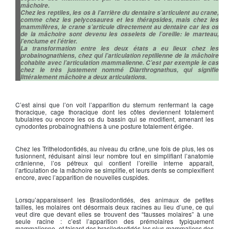
mâchoire.
Chez les reptiles, les os à l’arrière du dentaire s’articulent au crane,
comme chez les pelycosaures et les thérapsides, mais chez les
mammifères, le crane s’articule directement au dentaire car les os
de la mâchoire sont devenu les osselets de l’oreille: le marteau,
l’enclume et l’étrier.
La transformation entre les deux états a eu lieux chez les
probainognathiens, chez qui l’articulation reptilienne de la mâchoire
cohabite avec l’articulation mammalienne. C’est par exemple le cas
chez le très justement nommé Diarthrognathus, qui signifie
littéralement mâchoire a deux articulations.
C’est ainsi que l’on voit l’apparition du sternum renfermant la cage
thoracique, cage thoracique dont les côtes deviennent totalement
tubulaires ou encore les os du bassin qui se modifient, amenant les
cynodontes probainognathiens à une posture totalement érigée.
Chez les Trithelodontidés, au niveau du crâne, une fois de plus, les os
fusionnent, réduisant ainsi leur nombre tout en simplifiant l’anatomie
crânienne, l’os pétreux qui contient l’oreille interne apparait,
l’articulation de la mâchoire se simplifie, et leurs dents se complexifient
encore, avec l’apparition de nouvelles cuspides.
Lorsqu’apparaissent les Brasilodontidés, des animaux de petites
tailles, les molaires ont désormais deux racines au lieu d’une, ce qui
veut dire que devant elles se trouvent des “fausses molaires” à une
seule racine : c’est l’apparition des prémolaires typiquement
mammalienne, et faisant des brasilodontidés les plus mammaliens des