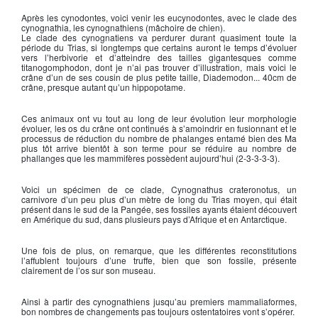
Après les cynodontes, voici venir les eucynodontes, avec le clade des
cynognathia, les cynognathiens (mâchoire de chien).
Le clade des cynognatiens va perdurer durant quasiment toute la
période du Trias, si longtemps que certains auront le temps d’évoluer
vers l’herbivorie et d’atteindre des tailles gigantesques comme
titanogomphodon, dont je n’ai pas trouver d’illustration, mais voici le
crâne d’un de ses cousin de plus petite taille, Diademodon... 40cm de
crâne, presque autant qu’un hippopotame.
Ces animaux ont vu tout au long de leur évolution leur morphologie
évoluer, les os du crâne ont continués à s’amoindrir en fusionnant et le
processus de réduction du nombre de phalanges entamé bien des Ma
plus tôt arrive bientôt à son terme pour se réduire au nombre de
phallanges que les mammifères possèdent aujourd’hui (2-3-3-3-3).
Voici un spécimen de ce clade, Cynognathus crateronotus, un
carnivore d’un peu plus d’un mètre de long du Trias moyen, qui était
présent dans le sud de la Pangée, ses fossiles ayants étaient découvert
en Amérique du sud, dans plusieurs pays d’Afrique et en Antarctique.
Une fois de plus, on remarque, que les différentes reconstitutions
l’affublent toujours d’une truffe, bien que son fossile, présente
clairement de l’os sur son museau.
Ainsi à partir des cynognathiens jusqu’au premiers mammaliaformes,
bon nombres de changements pas toujours ostentatoires vont s’opérer.