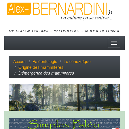
MYTHOLOGIE GRECQUE - PALEONTOLOGIE - HISTOIRE DE FRANCE
Toggle
navigati
Accueil
Paléontologie
Le cénozoïque
Origine des mammifères
L'émergence des mammifères