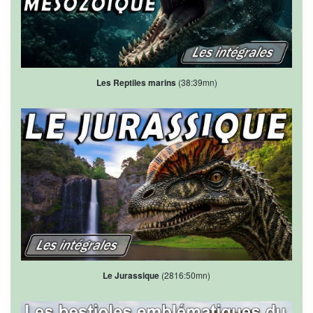
Les Reptiles marins
(38:39mn)
Le Jurassique
(2816:50mn)