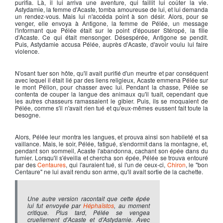
purifia. Là, il lui arriva une aventure, qui faillit lui coûter la vie.
Astydamie, la femme d'Acaste, tomba amoureuse de lui, et lui demanda
un rendez-vous. Mais lui n'accéda point à son désir. Alors, pour se
venger, elle envoya à Antigone, la femme de Pélée, un message
l'informant que Pélée était sur le point d'épouser Stéropé, la fille
d'Acaste. Ce qui était mensonger. Désespérée, Antigone se pendit.
Puis, Astydamie accusa Pélée, auprès d'Acaste, d'avoir voulu lui faire
violence.
N'osant tuer son hôte, qu'il avait purifié d'un meurtre et par conséquent
avec lequel il était lié par des liens religieux, Acaste emmena Pélée sur
le mont Pélion, pour chasser avec lui. Pendant la chasse,
Pélée
se
contenta de couper la langue des animaux qu'il tuait, cependant que
les autres chasseurs ramassaient le gibier. Puis, ils se moquaient de
Pélée, comme s'il n'avait rien tué et qu'eux-mêmes eussent fait toute la
besogne.
Alors,
Pélée
leur montra les langues, et prouva ainsi son habileté et sa
vaillance. Mais, le soir, Pélée, fatigué, s'endormit dans la montagne, et,
pendant son sommeil, Acaste l'abandonna, cachant son épée dans du
fumier. Lorsqu'il s'éveilla et chercha son épée, Pélée se trouva entouré
par des
Centaures
, qui l'auraient tué, si l'un de ceux-ci,
Chiron
, le "bon
Centaure" ne lui avait rendu son arme, qu'il avait sortie de la cachette.
Une autre version racontait que cette épée
lui fut envoyée par
Héphaïstos
, au moment
critique. Plus tard,
Pélée
se vengea
cruellement d'Acaste et d'Astydamie. Avec