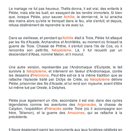
Le mariage ne fut pas heureux. Thétis donna, il est vrai, des enfants à
Pélée
, mais elle les tuait, en essayant de les rendre immortels. Si bien
que, lorsque Pélée, pour sauver
Achille
, le dernier-né, le lui arracha
des mains alors qu'elle le trempait dans le feu, elle s'enfuit, et depuis,
refusa obstinément de reprendre la vie avec lui.
Dans sa vieillesse, et pendant qu'
Achille
était à Troie,
Pélée
fut attaqué
par les fils d'Acaste, Archandros et Architélès, au moment où finissait la
guerre de Troie. Chassé de Phthie, il s'enfuit clans l'île de Cos, où il
rencontra son petit-fils,
Néoptolème
. Là, il fut recueilli par un
descendant d'Abas, nommé Malon, et il mourut.
Une autre version, représentée par l'Andromaque d'Euripide, le fait
survivre à
Néoptolème
, et intervenir en faveur d'Andromaque, contre
les desseins d'
Hermione
. Peut-être est-ce à la même tradition que se
rattache l'épisode traité par Dictys de Crète, où
Néoptolème
délivre
Pélée, prisonnier des fils d'Acaste, et lui rend son royaume, avant d'être
lui-même tué par Oreste, à Delphes.
Pélée
joue également un rôle, secondaire il est vrai, dans des cycles
légendaires comme les aventures des
Argonautes
, la chasse de
Calydon, l'expédition d'
Héraclès
contre Troie (où il accompagne son
frère, Télamon), et la guerre des
Amazones
, qui se rattache à la
précédente.
Il figure également parmi les concurrents aux jeux funèbres célébrés en