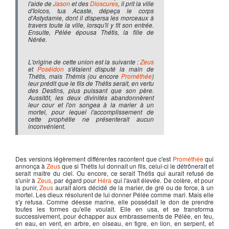
l'aide de
Jason
et des
Dioscures
, il prit la ville
d'Iolcos, tua Acaste, dépeça le corps
d'Astydamie, dont il dispersa les morceaux à
travers toute la ville, lorsqu'il y fit son entrée.
Ensuite, Pélée épousa Thétis, la fille de
Nérée.
L'origine de cette union est la suivante :
Zeus
et
Poséidon
s'étaient disputé la main de
Thétis, mais Thémis (ou encore
Prométhée
)
leur prédit que le fils de Thétis serait, en vertu
des Destins, plus puissant que son père.
Aussitôt, les deux divinités abandonnèrent
leur cour et l'on songea à la marier à un
mortel, pour lequel l'accomplissement de
cette prophétie ne présenterait aucun
inconvénient.
Des versions légèrement différentes racontent que c'est
Prométhée
qui
annonça à
Zeus
que si Thétis lui donnait un fils, celui-ci le détrônerait et
serait maître du ciel. Ou encore, ce serait Thétis qui aurait refusé de
s'unir à
Zeus
, par égard pour
Héra
qui l'avait élevée. De colère, et pour
la punir,
Zeus
aurait alors décidé de la marier, de gré ou de force, à un
mortel. Les dieux résolurent de lui donner
Pélée
comme mari. Mais elle
s'y refusa. Comme déesse marine, elle possédait le don de prendre
toutes les formes qu'elle voulait. Elle en usa, et se transforma
successivement, pour échapper aux embrassements de Pélée, en feu,
en eau, en vent, en arbre, en oiseau, en tigre, en lion, en serpent, et