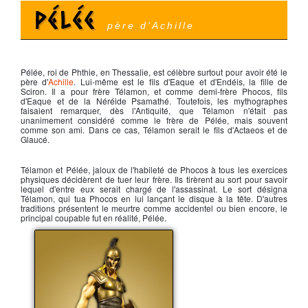
Pélée
père d'Achille
Pélée
, roi de Phthie, en Thessalie, est célèbre surtout pour avoir été le
père d'
Achille
. Lui-même est le fils d'Eaque et d'Endéis, la fille de
Sciron. Il a pour frère Télamon, et comme demi-frère Phocos, fils
d'Eaque et de la Néréide Psamathé. Toutefois, les mythographes
faisaient remarquer, dès l'Antiquité, que Télamon n'était pas
unanimement considéré comme le frère de Pélée, mais souvent
comme son ami. Dans ce cas, Télamon serait le fils d'Actaeos et de
Glaucé.
Télamon et
Pélée
, jaloux de l'habileté de Phocos à tous les exercices
physiques décidèrent de tuer leur frère. Ils tirèrent au sort pour savoir
lequel d'entre eux serait chargé de l'assassinat. Le sort désigna
Télamon, qui tua Phocos en lui lançant le disque à la tête. D'autres
traditions présentent le meurtre comme accidentel ou bien encore, le
principal coupable fut en réalité,
Pélée
.