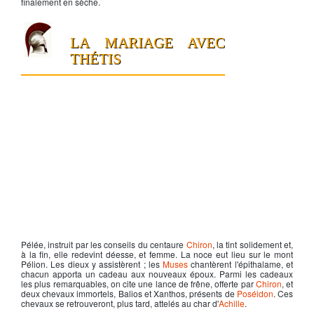
finalement en sèche.
LA MARIAGE AVEC
THÉTIS
Pélée
, instruit par les conseils du centaure
Chiron
, la tint solidement et,
à la fin, elle redevint déesse, et femme. La noce eut lieu sur le mont
Pélion. Les dieux y assistèrent ; les
Muses
chantèrent l'épithalame, et
chacun apporta un cadeau aux nouveaux époux. Parmi les cadeaux
les plus remarquables, on cite une lance de frêne, offerte par
Chiron
, et
deux chevaux immortels, Balios et Xanthos, présents de
Poséidon
. Ces
chevaux se retrouveront, plus tard, attelés au char d'
Achille
.