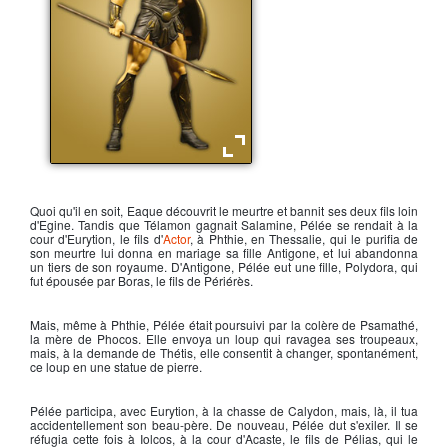
Achille fils de Pélée
Quoi qu'il en soit, Eaque découvrit le meurtre et bannit ses deux fils loin
d'Egine. Tandis que Télamon gagnait Salamine, Pélée se rendait à la
cour d'Eurytion, le fils d'
Actor
, à Phthie, en Thessalie, qui le purifia de
son meurtre lui donna en mariage sa fille Antigone, et lui abandonna
un tiers de son royaume. D'Antigone,
Pélée
eut une fille, Polydora, qui
fut épousée par Boras, le fils de Périérès.
Mais, même à Phthie,
Pélée
était poursuivi par la colère de Psamathé,
la mère de Phocos. Elle envoya un loup qui ravagea ses troupeaux,
mais, à la demande de Thétis, elle consentit à changer, spontanément,
ce loup en une statue de pierre.
Pélée
participa, avec Eurytion, à la chasse de Calydon, mais, là, il tua
accidentellement son beau-père. De nouveau, Pélée dut s'exiler. Il se
réfugia cette fois à Iolcos, à la cour d'Acaste, le fils de Pélias, qui le