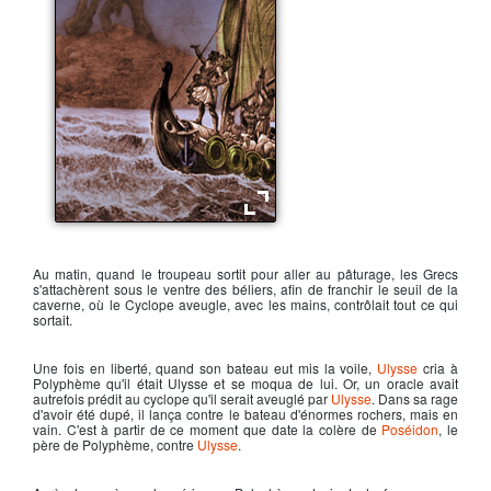
Ulysse se moque de Polyphème
Au matin, quand le troupeau sortit pour aller au pâturage, les Grecs
s'attachèrent sous le ventre des béliers, afin de franchir le seuil de la
caverne, où le
Cyclope
aveugle, avec les mains, contrôlait tout ce qui
sortait.
Une fois en liberté, quand son bateau eut mis la voile,
Ulysse
cria à
Polyphème
qu'il était Ulysse et se moqua de lui. Or, un oracle avait
autrefois prédit au
cyclope
qu'il serait aveuglé par
Ulysse
. Dans sa rage
d'avoir été dupé, il lança contre le bateau d'énormes rochers, mais en
vain. C'est à partir de ce moment que date la colère de
Poséidon
, le
père de Polyphème, contre
Ulysse
.