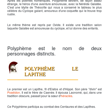
Après les poèmes homériques.
Polyphème
devient, de façon assez
étrange, le héros d'une aventure amoureuse, avec la Néréide Galatée.
C'est une Idylle de Théocrite qui nous a conservé le tableau le plus
célèbre du
Cyclope
galant, amoureux d'une coquette qui le trouve trop
rustre.
Le même thème est repris par Ovide. Il existe une tradition selon
laquelle Galatée est amoureuse du cyclope, et lui donne des enfants.
Polyphème est le nom de deux
personnages distincts.
POLYPHÈME LE
LAPITHE
Le premier est un
Lapithe
, fil d'Elatos et d'Hippé. Son père "divin" est
Poséidon
. Il est le frère de Caenée. Il épousa Laonomé, qui, dans une
tradition obscure, passait pour la sœur d'
héraclès
.
Ce
Polyphème
participa au combat des Centaures et des
Lapithes
.