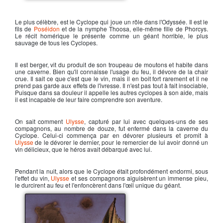
Polyphème
Le plus célèbre, est le
Cyclope
qui joue un rôle dans l'
Odyssée
. Il est le
fils de
Poséidon
et de la nymphe
Thoosa
, elle-même fille de Phorcys.
Le récit homérique le présente comme un géant horrible, le plus
sauvage de tous les
Cyclopes
.
Il est berger, vit du produit de son troupeau de moutons et habite dans
une caverne. Bien qu'il connaisse l'usage du feu, il dévore de la chair
crue. Il sait ce que c'est que le vin, mais il en boit fort rarement et il ne
prend pas garde aux effets de l'ivresse. Il n'est pas tout à fait insociable,
Puisque dans sa douleur il appelle les autres
cyclopes
à son aide, mais
il est incapable de leur faire comprendre son aventure.
On sait comment
Ulysse
, capturé par lui avec quelques-uns de ses
compagnons, au nombre de douze, fut enfermé dans la caverne du
Cyclope
. Celui-ci commença par en dévorer plusieurs et promit à
Ulysse
de le dévorer le dernier, pour le remercier de lui avoir donné un
vin délicieux, que le héros avait débarqué avec lui.
Pendant la nuit, alors que le
Cyclope
était profondément endormi, sous
l'effet du vin,
Ulysse
et ses compagnons aiguisèrent un immense pieu,
le durcirent au feu et l'enfoncèrent dans l'œil unique du géant.