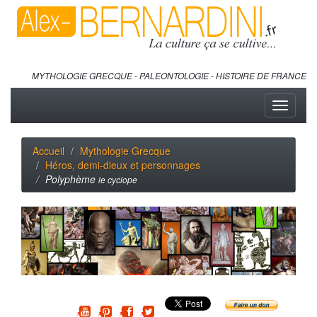
MYTHOLOGIE GRECQUE - PALEONTOLOGIE - HISTOIRE DE FRANCE
Toggle
navigati
Accueil
Mythologie Grecque
Héros, demi-dieux et personnages
Polyphème
le cyclope