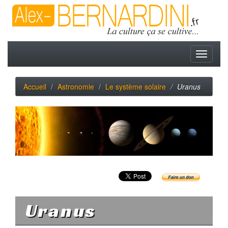
Toggle
navigati
Accueil
Astronomie
Le système solaire
Uranus
Uranus