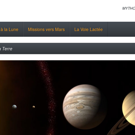
MYTHO
 à la Lune
Missions vers Mars
La Voie Lactée
a Terre