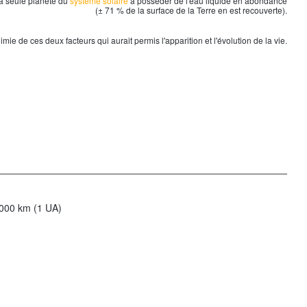
a seule planète du
système solaire
à posséder de l'eau liquide en abondance
(± 71 % de la surface de la
Terre
en est recouverte).
mie de ces deux facteurs qui aurait permis l'apparition et l'évolution de la vie.
.000 km (1 UA)