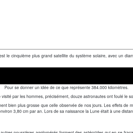
le est le cinquième plus grand satellite du système solaire, avec un 
Pour se donner un idée de ce que représente 384.000 kilomètres.
é visité par les hommes, précisément, douze astronautes ont foulé le sol
t bien plus grosse que celle observée de nos jours. Les effets de mar
d'environ 3,80 cm par an. Lors de sa naissance la Lune était à une dista
t autres poussières agglomérés forment des astéroïdes qui en se frac