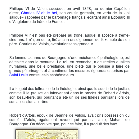
Philippe VI de Valois
succède, en avril 1328, au dernier Capétien
direct,
Charles IV dit le bel
, son cousin germain, en vertu de la «
loi
salique
» rappelée par le baronnage français, écartant ainsi
Edouard III
d 'Angleterre
du trône de France.
Philippe VI
n'est pas été préparé au trône, auquel il accède à trente-
cinq ans. Il n'a, en outre, tiré aucun enseignement de l'exemple de son
père. Charles de Valois, aventurier sans grandeur.
Sa femme,
Jeanne de Bourgogne
, d'une méchanceté pathologique, est
détestée dans le royaume. Le roi, en revanche, a de réelles qualités
humaines, une belle prestance, une piété qui le pousse à faire de
grands pèlerinages et à confirmer les mesures rigoureuses prises par
Saint Louis
contre les blasphémateurs.
Il a le goût des lettres et de la théologie, ainsi que le souci de la justice,
comme il le prouve en intervenant dans le procès de
Robert d'Artois
,
son beau-frère, qui pourtant a été un de ses fidèles partisans lors de
son accession au trône.
Robert d'Artois
, époux de
Jeanne de Valois
, avait pris possession du
comté d'Artois, également revendiqué par sa tante,
Mahaut de
Bourgogne
. On découvre que, pour ce faire, il a produit des faux.