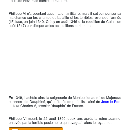
Louis de Nevers le comté de Flandre.
Philippe VI
n'a pourtant aucun talent militaire, mais il sut compenser sa
malchance sur les champs de bataille et les terribles revers de l'armée
(l'Ecluse, en juin 1340. Crécy en août 1346 et la reddition de Calais en
août 1347) par d'importantes acquisitions territoriales.
En 1349, il achète ainsi la seigneurie de Montpellier au roi de Majorque
et annexe le Dauphiné, qu'il offre à son petit-fils, l'aîné de
Jean le Bon
,
le futur
Charles V
, premier "dauphin" de France.
Philippe VI
meurt, le 22 août 1350, deux ans après la reine Jeanne,
enlevée par la terrible peste noire qui ravageait alors le royaume.