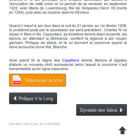
l'annulation de cette union et lui permet de se remarier en septembre
1322, avec
Marie de Luxembourg
, fille de l'
empereur Henri VII
(morte
en 1324), puis avec sa cousine
Jeanne d'Evreux
.
Quand il meurt à son tour dans la nuit du 31 janvier au 1er février 1328,
le problème posé par la succession est sans précédent :
Charles IV
ne
laisse ni frère ni fils. Cependant, sa troisième femme étant enceinte, les
barons, en attendant la délivrance, confient la régence à son cousin
germain,
Philippe de Valois
, et ils lui donnent la couronne quand la
reine accouche d'une fille, Blanche.
Ainsi prend fin le règne des
Capétiens
directs. Barons et légistes
élabore un nouveau droit successoral selon lequel la couronne n’est
transmissible qu'en ligne masculine.
Télécharger la fiche
Philippe V le Long
Dynastie des Valois
Dernière mise à jour le 21/05/2026