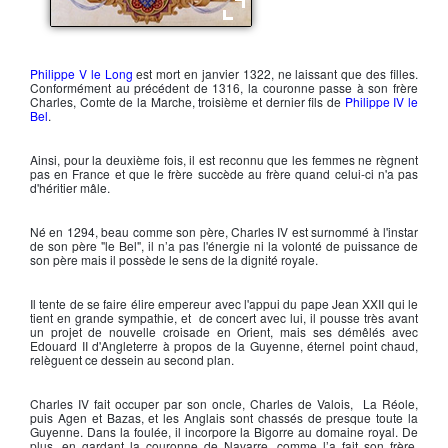
Le roi Charles IV Le bel
Philippe V le Long
est mort en janvier 1322, ne laissant que des filles.
Conformément au précédent de 1316, la couronne passe à son frère
Charles
, Comte de la Marche, troisième et dernier fils de
Philippe IV le
Bel
.
Ainsi, pour la deuxième fois, il est reconnu que les femmes ne règnent
pas en France et que le frère succède au frère quand celui-ci n'a pas
d'héritier mâle.
Né en 1294, beau comme son père,
Charles IV
est surnommé à l'instar
de son père "le Bel", il n’a pas l'énergie ni la volonté de puissance de
son père mais il possède le sens de la dignité royale.
Il tente de se faire élire empereur avec l'appui du
pape Jean XXII
qui le
tient en grande sympathie, et de concert avec lui, il pousse très avant
un projet de nouvelle croisade en Orient, mais ses démêlés avec
Edouard II d'Angleterre
à propos de la Guyenne, éternel point chaud,
relèguent ce dessein au second plan.
Charles IV
fait occuper par son oncle,
Charles de Valois
, La Réole,
puis Agen et Bazas, et les Anglais sont chassés de presque toute la
Guyenne. Dans la foulée, il incorpore la Bigorre au domaine royal. De
plus, en gardant la couronne de Navarre, comme l’a fait son frère,