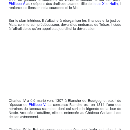
Philippe V
, aux dépens des droits de Jeanne, fille de
Louis X le Hutin
, Il
renforce les liens entre la couronne et le Midi.
Sur le plan intérieur. Il s'attache à réorganiser les finances et la justice.
Mais, comme son prédécesseur, devant les embarras du Trésor, il cède
à l'attrait de ce qu'on appelle aujourd'hui la dévaluation.
Charles IV
a été marié vers 1307 à
Blanche de Bourgogne
, sœur de
l'épouse de
Philippe V.
La comtesse Blanche est, en 1314, l'une des
héroïnes du fameux scandale dont est sortie la légende de la
tour de
Nesle
. Accusée d'adultère, elle est enfermée au Château-Gaillard. Lors
de son avènement.
Charles IV le Bel
provoque une enquête pontificale, qui aboutit à