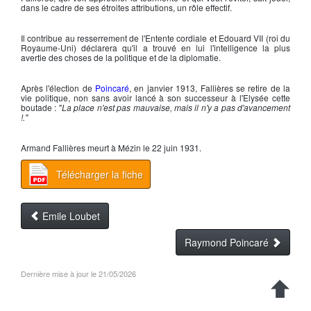
dans le cadre de ses étroites attributions, un rôle effectif.
Il contribue au resserrement de l'Entente cordiale et
Edouard VII
(roi du
Royaume-Uni) déclarera qu'il a trouvé en lui l'intelligence la plus
avertie des choses de la politique et de la diplomatie.
Après l'élection de
Poincaré
, en janvier 1913,
Fallières
se retire de la
vie politique, non sans avoir lancé à son successeur à l'Elysée cette
boutade : "
La place n'est pas mauvaise, mais il n'y a pas d'avancement
!."
Armand Fallières
meurt à Mézin le 22 juin 1931.
Télécharger la fiche
Emile Loubet
Raymond Poincaré
Dernière mise à jour le 21/05/2026