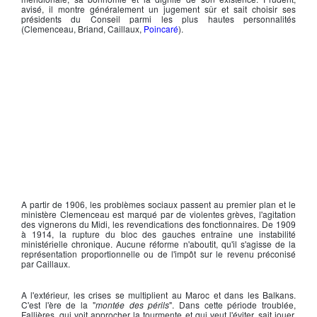
avisé, il montre généralement un jugement sûr et sait choisir ses
présidents du Conseil parmi les plus hautes personnalités
(
Clemenceau
,
Briand
,
Caillaux
,
Poincaré
).
A partir de 1906, les problèmes sociaux passent au premier plan et le
ministère
Clemenceau
est marqué par de violentes grèves, l'agitation
des vignerons du Midi, les revendications des fonctionnaires. De 1909
à 1914, la rupture du bloc des gauches entraîne une instabilité
ministérielle chronique. Aucune réforme n'aboutit, qu'il s'agisse de la
représentation proportionnelle ou de l'impôt sur le revenu préconisé
par
Caillaux
.
A l'extérieur, les crises se multiplient au Maroc et dans les Balkans.
C'est l'ère de la "
montée des périls
". Dans cette période troublée,
Fallières
, qui voit approcher la tourmente et qui veut l'éviter, sait jouer,