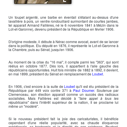
Armand Fallières
Un toupet argenté, une barbe en éventail s'étalant au-dessus d'une
lavallière à pois, un ventre rondouillard surmontant de courtes jambes,
tel apparaît
Armand Fallières
, né le 6 novembre 1841 à Mézin dans le
Lot-et-Garonne), devenu président de la République en février 1906.
D'origine modeste, il débute à Nérac comme avocat, avant de se lancer
dans la politique. Elu député en 1876, il représente le Lot-et-Garonne à
la Chambre, puis au Sénat, jusqu'en 1906.
Au moment de la crise du "16 mai", il compte parmi les "363", qui sont
réélus en octobre 1877. Dès lors, il appartient à l'aile gauche des
républicains opportunistes. Huit fois ministre de 1882 à 1892, il devient,
en mai 1899, président du Sénat en remplacement de
Loubet
.
En 1906, c'est encore à la suite de
Loubet
qu'il est élu président de la
République par 449 voix contre 371 à
Paul Doumer
. Soutenue par
Clemenceau
, son élection apparaît comme un succès des radicaux
socialistes. Mais
Fallières
est décidé à "
faire appel à tous les
républicains"
dans l'intérêt supérieur de la nation, Il se proclame lui
même un "modéré".
Si le nouveau président fait la joie des caricaturistes, il bénéficie
cependant d'une réelle popularité, avec sa chaude éloquence
méridionale, sa bonhomie et la dignité de son existence. Prudent,