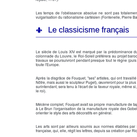
Les temps de l'obéissance absolue ne sont pas totalement r
vulgarisation du rationalisme cartésien (Fontenelle, Pierre Ba
Le classicisme français
Le siècle de
Louis XIV
est marqué par la prédominance du 
colonnade du Louvre, le Roi-Soleil préférera au projet baroq
travaux se poursuivront pendant presque tout le règne (puis
toute l'Europe.
Après la disgrâce de Fouquet, "ses" artistes, qui ont travai
Nôtre, mais aussi le sculpteur Puget), œuvreront pour la plus
surintendant, sera tenu à l'écart de la faveur royale, même s
le roi).
Mécène complet, Fouquet avait sa propre manufacture de tap
à Le Brun l'organisation de la manufacture royale des Gobeli
orienter le style des arts décoratifs en général.
Les arts sont par ailleurs soumis aux normes établies par
française, qui, elle, régit les lettres, depuis sa création par
Ri