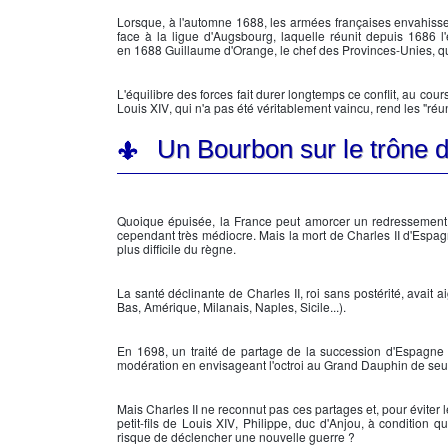
Lorsque, à l'automne 1688, les armées françaises envahissen
face à la
ligue d'Augsbourg
, laquelle réunit depuis 1686 
en 1688 Guillaume d'Orange, le chef des Provinces-Unies, qui 
L'équilibre des forces fait durer longtemps ce conflit, au co
Louis XIV
, qui n'a pas été véritablement vaincu, rend les "ré
Un Bourbon sur le trône 
Quoique épuisée, la France peut amorcer un redressement 
cependant très médiocre. Mais la mort de
Charles II d'Espa
plus difficile du règne.
La santé déclinante de
Charles II
, roi sans postérité, avai
Bas, Amérique, Milanais, Naples, Sicile...).
En 1698, un traité de partage de la succession d'Espagne av
modération en envisageant l'octroi au Grand Dauphin de seul
Mais
Charles II
ne reconnut pas ces partages et, pour éviter
petit-fils de
Louis XIV
, Philippe, duc d'Anjou, à condition q
risque de déclencher une nouvelle guerre ?