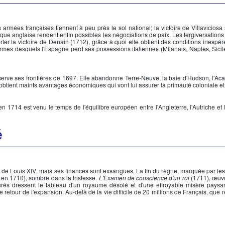
es armées françaises tiennent à peu près le sol national; la victoire de Villaviciosa
lique anglaise rendent enfin possibles les négociations de paix. Les tergiversations
er la victoire de Denain (1712), grâce à quoi elle obtient des conditions inespé
termes desquels l'Espagne perd ses possessions italiennes (Milanais, Naples, Sicil
nserve ses frontières de 1697. Elle abandonne Terre-Neuve, la baie d'Hudson, l'Aca
 obtient maints avantages économiques qui vont lui assurer la primauté coloniale et
n 1714 est venu le temps de l'équilibre européen entre l'Angleterre, l'Autriche et 
é
s de
Louis XIV
, mais ses finances sont exsangues. La fin du règne, marquée par les
é en 1710), sombre dans la tristesse.
L'Examen de conscience d'un roi
(1711), œuvr
urés dressent le tableau d'un royaume désolé et d'une effroyable misère paysa
etour de l'expansion. Au-delà de la vie difficile de 20 millions de Français, que res