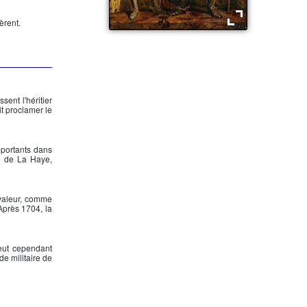
èrent.
Louis XIV et Charles II
sent l'héritier
it proclamer le
importants dans
e de La Haye,
 valeur, comme
Après 1704, la
peut cependant
de militaire de