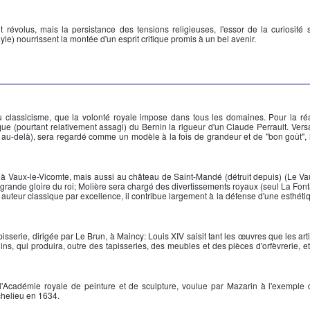
évolus, mais la persistance des tensions religieuses, l'essor de la curiosité sc
yle) nourrissent la montée d'un esprit critique promis à un bel avenir.
classicisme, que la volonté royale impose dans tous les domaines. Pour la réa
ue (pourtant relativement assagi) du Bernin la rigueur d'un Claude Perrault. Versai
 au-delà), sera regardé comme un modèle à la fois de grandeur et de "bon goût", i
llé à Vaux-le-Vicomte, mais aussi au château de Saint-Mandé (détruit depuis) (Le Va
 grande gloire du roi;
Molière
sera chargé des divertissements royaux (seul
La Font
i, auteur classique par excellence, il contribue largement à la défense d'une esthét
isserie, dirigée par Le Brun, à Maincy:
Louis XIV
saisit tant les œuvres que les art
ns, qui produira, outre des tapisseries, des meubles et des pièces d'orfèvrerie, et
 l'Académie royale de peinture et de sculpture, voulue par
Mazarin
à l'exemple 
chelieu
en 1634.