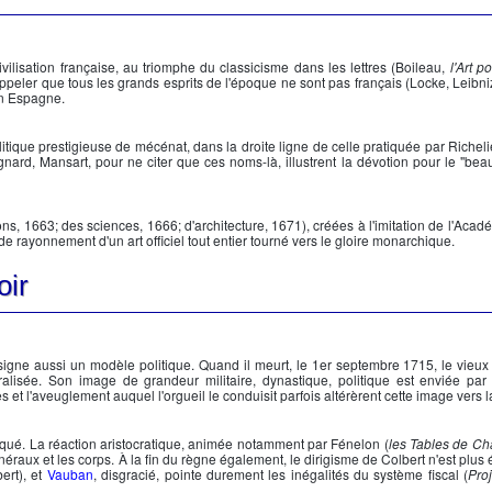
vilisation française, au triomphe du classicisme dans les lettres (Boileau,
l'Art p
 rappeler que tous les grands esprits de l'époque ne sont pas français (Locke, Leibni
en Espagne.
tique prestigieuse de mécénat, dans la droite ligne de celle pratiquée par
Richel
gnard, Mansart, pour ne citer que ces noms-là, illustrent la dévotion pour le "beau"
ns, 1663; des sciences, 1666; d'architecture, 1671), créées à l'imitation de l'Acad
de rayonnement d'un art officiel tout entier tourné vers le gloire monarchique.
oir
signe aussi un modèle politique. Quand il meurt, le 1er septembre 1715, le vieux r
tralisée. Son image de grandeur militaire, dynastique, politique est enviée p
et l'aveuglement auquel l'orgueil le conduisit parfois altérèrent cette image vers la
itiqué. La réaction aristocratique, animée notamment par Fénelon (
les Tables de Ch
néraux et les corps. À la fin du règne également, le dirigisme de
Colbert
n'est plus 
ert), et
Vauban
, disgracié, pointe durement les inégalités du système fiscal (
Pro