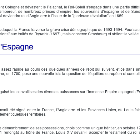
t Cologne et dévastent le Palatinat, le
Roi-Soleil
s'engage dans une partie difficil
l'empereur, de nombreux princes d'Empire, les souverains d'Espagne et de Suèd
deviendra roi d'Angleterre à l'issue de la "glorieuse révolution" en 1689.
urs duquel la France traverse la grave crise démographique de 1693-1694. Pour sauv
unions" aux traités de Ryswick (1697), mais conserve Strasbourg et obtient la vallée 
d'Espagne
assez rapide au cours des quelques années de répit qui suivent, et ce dans un
gne
, en 1700, pose une nouvelle fois la question de l'équilibre européen et conduit
t aiguisé les convoitises des diverses puissances sur l'immense Empire espagnol (
ait été signé entre la France, l'Angleterre et les Provinces-Unies, où Louis fai
ement quelques territoires.
 le démembrement de ses possessions, choisit comme unique héritier, en octobre 1
u'il renonçât au trône de France.
Louis XIV
devait-il accepter le testament du roi