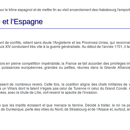
ur le trône espagnol et de mettre fin au vieil encerclement des Habsbourg l'emport
e et l'Espagne
t de conflits, retient sans doute l'Angleterre et les Provinces-Unies, qui reconnais
uis XIV
conduisent très vite à la guerre généralisée. Au début de l'année 1701, il fa
lors en pleine compétition impérialiste, la France se fait accorder des privilèges 
s puissances européennes, grandes ou petites, réunies dans la Grande Allianc
sent de nombreux revers. Cette fois, la coalition aligne des chefs militaires de
 un Villars dont le talent n'égale pas celui de Turenne ni celui du Grand Condé. 
es, avec la chute de Lille, voit revenir le spectre de l'invasion.
e que les impôts écrasent et que menace la famine. Décidé à traiter, le roi ne 
de Dunkerque, perte des villes du Nord, de Strasbourg et de l'Alsace et, surtout, ai