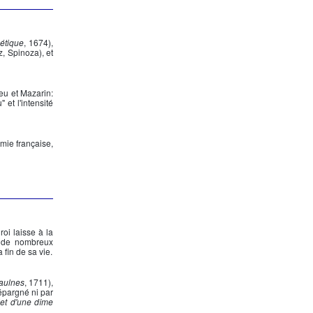
oétique
, 1674),
z, Spinoza), et
ieu
et
Mazarin
:
 et l'intensité
émie française,
oi laisse à la
ar de nombreux
 fin de sa vie.
aulnes
, 1711),
épargné ni par
jet d'une dîme