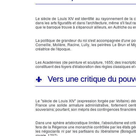
Le siècle de
Louis XIV
est identifié au rayonnement de la ci
dans les arts figuratifs et dans l'architecture, même s'il faut
que le baroque trouve à s'épanouir ailleurs, en Autriche ou 
La politique de grandeur du roi s'est accompagnée d'une poli
Corneille
,
Molière
, Racine,
Lully
, les peintres Le Brun et Mi
créatrice de l'époque.
Les Académies (de peinture et sculpture, 1655; des inscriptio
constituent des foyers d'élaboration des règles classiques et 
Vers une critique du pouv
Le "
siècle de Louis XIV
" (expression forgée par
Voltaire
) dé
France une solide armature administrative, fortement cen
souverains; pourtant, son mépris des contingences financières 
Dans une sphère aristocratique limitée, l'absolutisme est cr
fera de la Régence une
monarchie
contrôlée par les états gé
les négociants ni par les partisans du libéralisme (Boisguilb
royale
, 1707).