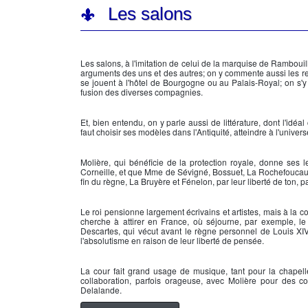
Les salons
Les salons, à l'imitation de celui de la
marquise de Rambouil
arguments des uns et des autres; on y commente aussi les re
se jouent à l'hôtel de Bourgogne ou au Palais-Royal; on s'
fusion des diverses compagnies.
Et, bien entendu, on y parle aussi de littérature, dont l'id
faut choisir ses modèles dans l'Antiquité, atteindre à l'univers
Molière
, qui bénéficie de la protection royale, donne ses
Corneille, et que Mme de Sévigné, Bossuet, La Rochefoucauld
fin du règne, La Bruyère et Fénelon, par leur liberté de ton, 
Le roi pensionne largement écrivains et artistes, mais à la con
cherche à attirer en France, où séjourne, par exemple, l
Descartes, qui vécut avant le règne personnel de
Louis XI
l'absolutisme en raison de leur liberté de pensée.
La cour fait grand usage de musique, tant pour la chapelle 
collaboration, parfois orageuse, avec Molière pour des c
Delalande.