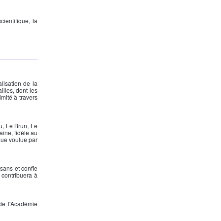
ientifique, la
lisation de la
lles, dont les
mité à travers
u, Le Brun, Le
aine
, fidèle au
ique voulue par
isans et confie
 contribuera à
de l'Académie