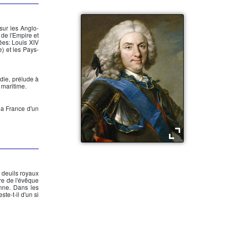
 sur les Anglo-
 de l'Empire et
rées:
Louis XIV
e) et les Pays-
die, prélude à
 maritime.
la France d'un
Philippe V, roi d'Espagne
 deuils royaux
e de l'évêque
nne. Dans les
te-t-il d'un si