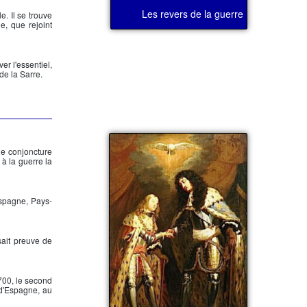
Les revers de la guerre
e. Il se trouve
e, que rejoint
er l'essentiel,
de la Sarre.
e conjoncture
 à la guerre la
Espagne, Pays-
sait preuve de
700, le second
 d'Espagne, au