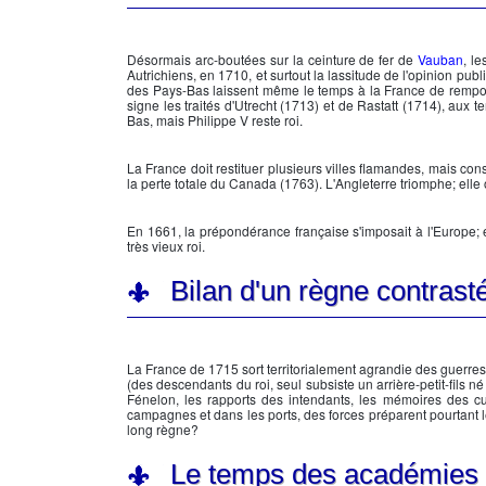
Désormais arc-boutées sur la ceinture de fer de
Vauban
, l
Autrichiens, en 1710, et surtout la lassitude de l'opinion pub
des Pays-Bas laissent même le temps à la France de remport
signe les traités d'Utrecht (1713) et de Rastatt (1714), aux 
Bas, mais
Philippe V
reste roi.
La France doit restituer plusieurs villes flamandes, mais co
la perte totale du Canada (1763). L'Angleterre triomphe; elle
En 1661, la prépondérance française s'imposait à l'Europe; e
très vieux roi.
Bilan d'un règne contrast
La France de 1715 sort territorialement agrandie des guerre
(des descendants du roi, seul subsiste un arrière-petit-fils n
Fénelon, les rapports des intendants, les mémoires des c
campagnes et dans les ports, des forces préparent pourtant le r
long règne?
Le temps des académies