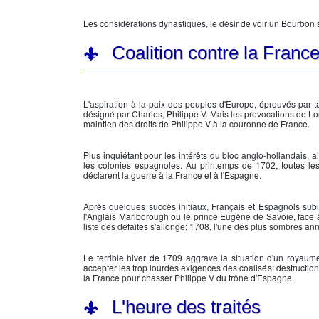
Les considérations dynastiques, le désir de voir un
Bourbon
s
Coalition contre la Franc
L'aspiration à la paix des peuples d'Europe, éprouvés par tan
désigné par Charles,
Philippe V.
Mais les provocations de
Lo
maintien des droits de
Philippe V
à la couronne de France.
Plus inquiétant pour les intérêts du bloc anglo-hollandais, a
les colonies espagnoles. Au printemps de 1702, toutes le
déclarent la guerre à la France et à l'Espagne.
Après quelques succès initiaux, Français et Espagnols subis
l'Anglais Marlborough ou le prince Eugène de Savoie, face à
liste des défaites s'allonge; 1708, l'une des plus sombres anné
Le terrible hiver de 1709 aggrave la situation d'un royaum
accepter les trop lourdes exigences des coalisés: destruction 
la France pour chasser
Philippe V
du trône d'Espagne.
L'heure des traités