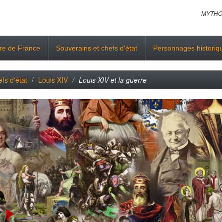
MYTHO
ire de France
Souverains et chefs d'état
Personnages historiq
fs d'état
Louis XIV
Louis XIV et la guerre