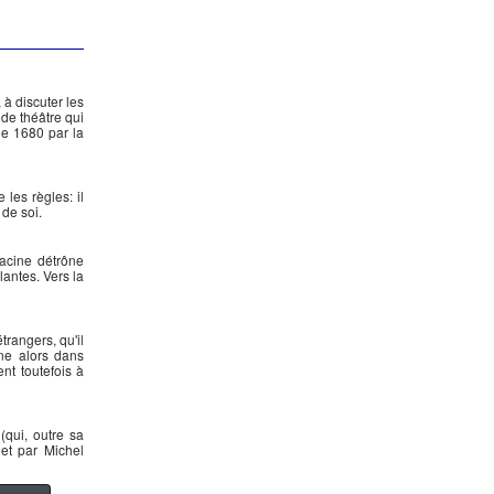
à discuter les
 de théâtre qui
de 1680 par la
 les règles: il
 de soi.
Racine détrône
antes. Vers la
trangers, qu'il
ne alors dans
nt toutefois à
(qui, outre sa
 et par Michel