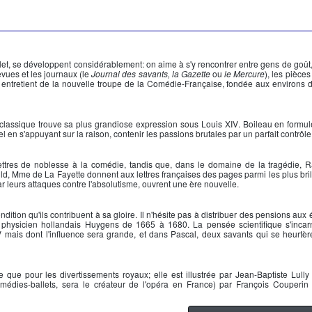
let
, se développent considérablement: on aime à s'y rencontrer entre gens de goût, 
vues et les journaux (le
Journal des savants, la Gazette
ou
le Mercure
), les pièces
y entretient de la nouvelle troupe de la Comédie-Française, fondée aux environs 
éal classique trouve sa plus grandiose expression sous
Louis XIV
. Boileau en formule
el en s'appuyant sur la raison, contenir les passions brutales par un parfait contrôle
 lettres de noblesse à la comédie, tandis que, dans le domaine de la tragédie, 
, Mme de La Fayette donnent aux lettres françaises des pages parmi les plus brill
par leurs attaques contre l'absolutisme, ouvrent une ère nouvelle.
dition qu'ils contribuent à sa gloire. Il n'hésite pas à distribuer des pensions aux é
e physicien hollandais Huygens de 1665 à 1680. La pensée scientifique s'incar
V
mais dont l'influence sera grande, et dans Pascal, deux savants qui se heurtère
que pour les divertissements royaux; elle est illustrée par Jean-Baptiste Lully 
omédies-ballets, sera le créateur de l'opéra en France) par François Couperin