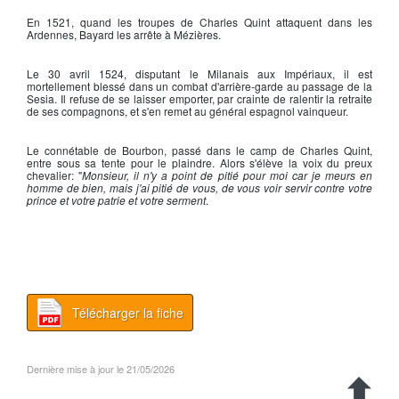
En 1521, quand les troupes de
Charles Quint
attaquent dans les
Ardennes,
Bayard
les arrête à Mézières.
Le 30 avril 1524, disputant le Milanais aux Impériaux, il est
mortellement blessé dans un combat d'arrière-garde au passage de la
Sesia. Il refuse de se laisser emporter, par crainte de ralentir la retraite
de ses compagnons, et s'en remet au général espagnol vainqueur.
Le connétable de Bourbon, passé dans le camp de
Charles Quint
,
entre sous sa tente pour le plaindre. Alors s'élève la voix du preux
chevalier: "
Monsieur, il n'y a point de pitié pour moi car je meurs en
homme de bien, mais j'ai pitié de vous, de vous voir servir contre votre
prince et votre patrie et votre serment
.
Télécharger la fiche
Dernière mise à jour le 21/05/2026