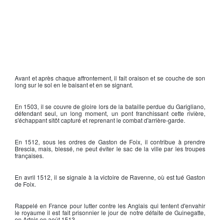
Avant et après chaque affrontement, il fait oraison et se couche de son
long sur le sol en le baisant et en se signant.
En 1503, il se couvre de gloire lors de la bataille perdue du Garigliano,
défendant seul, un long moment, un pont franchissant cette rivière,
s'échappant sitôt capturé et reprenant le combat d'arrière-garde.
En 1512, sous les ordres de
Gaston de Foix
, il contribue à prendre
Brescia, mais, blessé, ne peut éviter le sac de la ville par les troupes
françaises.
En avril 1512, il se signale à la
victoire de Ravenne
, où est tué
Gaston
de Foix
.
Rappelé en France pour lutter contre les Anglais qui tentent d'envahir
le royaume il est fait prisonnier le jour de notre défaite de Guinegatte,
en Artois en août 1513.