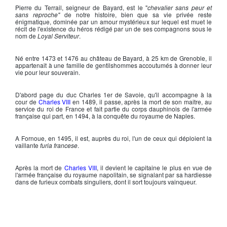
Pierre du Terrail, seigneur de Bayard,
est le "
chevalier sans peur et
sans reproche
"
de notre histoire, bien que sa vie privée reste
énigmatique, dominée par un amour mystérieux sur lequel est muet le
récit de l'existence du héros rédigé par un de ses compagnons sous le
nom de
Loyal Serviteur
.
Né entre 1473 et 1476 au château de Bayard, à 25 km de Grenoble, il
appartenait à une famille de gentilshommes accoutumés à donner leur
vie pour leur souverain.
D'abord page du duc Charles 1er de Savoie, qu'il accompagne à la
cour de
Charles VIII
en 1489, il passe, après la mort de son maitre, au
service du roi de France et fait partie du corps dauphinois de l'armée
française qui part, en 1494, à la conquête du royaume de Naples.
A Fornoue, en 1495, il est, auprès du roi, l'un de ceux qui déploient la
vaillante
furia francese
.
Après la mort de
Charles VIII
, il devient le capitaine le plus en vue de
l'armée française du royaume napolitain, se signalant par sa hardiesse
dans de furieux combats singuliers, dont il sort toujours vainqueur.