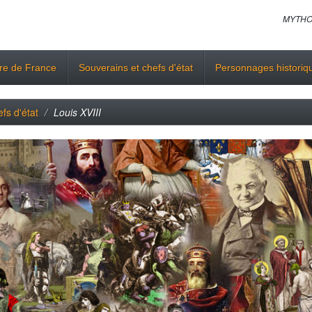
MYTHO
ire de France
Souverains et chefs d'état
Personnages historiq
fs d'état
Louis XVIII