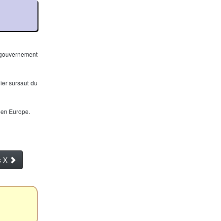
an gouvernement
ier sursaut du
é en Europe.
s X