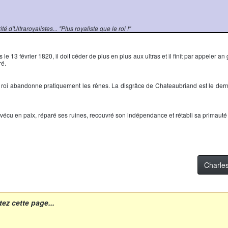
 d'Ultraroyalistes... "Plus royaliste que le roi !"
s
le 13 février 1820, il doit céder de plus en plus aux ultras et il finit par appeler 
ré.
e roi abandonne pratiquement les rênes. La disgrâce de
Chateaubriand
est le dern
 vécu en paix, réparé ses ruines, recouvré son indépendance et rétabli sa primaut
Charle