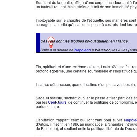
Souffrant de la goutte, affligé d'une corpulence tournant à 
un fauteuil roulant. Mais, stoïque, il fait de son immobilité ph
Impitoyable sur le chapitre de l'étiquette, ses manières sont
courage et autorité qu'il sait en imposer à ces rois dont les 
...
Ces rois dont les troupes bivouaquaient en France
Suite à la défaite de
Napoléon
à
, les Alliés (Au
Waterloo
Fin, spirituel et d'une extrême culture,
Louis XVIII
se fait re
profond égoïsme, une certaine sournoiserie et l’ingratitude q
Il sait se débarrasser, quand il estime n’en plus avoir besoin, 
Sage et réaliste, sachant oublier le passé et tirer parti de
par les
Cent-Jours
, de continuer la politique de compromis, e
parlementaire.
L'épuration frappant ceux qui l'ont trahi pour suivre
Napolé
d’Artois, il met fin, en 18I6, au mandat de la "
chambre introuv
de Richelieu), et soutient enfin la politique libérale de Decaz