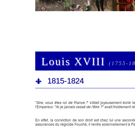
Louis XVIII
(1755-1
1815-1824
"
Sire, vous êtes roi de France !
" s'était joyeusement écrié
l'Empereur. "
Ai-je jamais cessé de l'être ?
" avait froidement r
En effet, la conviction de son droit est chez lui une secon
assurances du régicide
Fouché
, il rentre solennellement à 