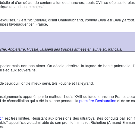
l’obésité et d’un défaut de conformation des hanches,
Louis XVIII
se déplace le plu
ysique un attribut de majesté.
 exquises. "
Il était roi partout
, disait Chateaubriand,
comme Dieu est Dieu partout
troupes bivouaquent en France.
triche, Angleterre, Russie) laissent des troupes armées en sur le sol français.
specter mais non pas aimer. On décèle, derrière la façade de bonté paternelle, l
ui sied aux souverains.
de ceux qui l’ont le mieux servi, tels
Fouché
et
Talleyrand
.
s enseignements apportés par le malheur,
Louis XVIII
s'efforce, dans une France acc
t de réconciliation qui a été la sienne pendant la
première Restauration
et de se co
on
est très limitée. Résistant aux pressions des ultraroyalistes conduits par son f
able
", appui l'œuvre admirable de son premier ministre, Richelieu (Armand-Emman
es.