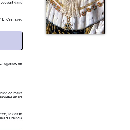
s souvent dans
." Et c'est avec
Louis XVIII
’arrogance, un
ablée de maux
mporter en roi
rère, le comte
uel du Plessis