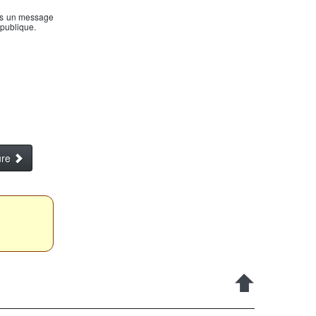
res un message
épublique.
ure