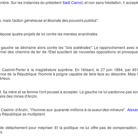
ambre. Sur les instances du président
Sadi Carnot
, et non sans hésitation, il accep
, mais l'action généreuse et féconde des pouvoirs publics
".
dépose quatre projets de loi contre les menées anarchistes.
a gauche se déchaîne alors contre les "
lois scélérates"
. Le rapprochement avec l
onnel des chemins de fer de l'Etat suscitent de nouvelles oppositions et provoque
e
Casimir-Perier
à la magistrature suprême. En l'élisant, le 27 juin 1894, par 45
sidence de la République l'homme à poigne capable de faire face au désordre. Mais
érieux.
andidat. Sa mère et sa femme l'ont poussé à accepter. La gauche ne lui pardonne pas 
taire des mines d'Anzin.
t
Casimir d'Anzin
, "
l'homme-aux quarante-millions-à-la-sueur-des-mineurs
".
Alexan
a République se multiplient.
de détachement pour mépriser. Et la politique ne lui offre pas de compensation.
s.