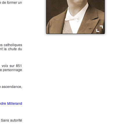
te de former un
Jean Casimir-Perier
es catholiques
nt la chute du
1 voix sur 851
 le personnage
son ascendance,
dre Millerand
 Sans autorité