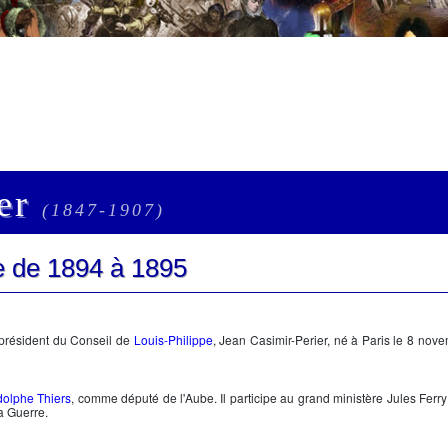
ier
(1847-1907)
ue de 1894 à 1895
n président du Conseil de
Louis-Philippe
,
Jean Casimir-Perier,
né à Paris le 8 nove
olphe Thiers
, comme député de l'Aube. Il participe au grand ministère
Jules Ferry
la Guerre.