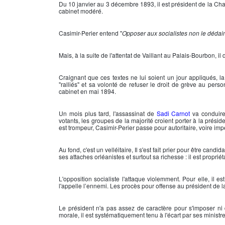
Du 10 janvier au 3 décembre 1893, il est président de la Ch
cabinet modéré.
Casimir-Perier
entend "
Opposer aux socialistes non le dédain
Mais, à la suite de l
'attentat de Vaillant
au Palais-Bourbon, il 
Craignant que ces textes ne lui soient un jour appliqués, l
"ralliés" et sa volonté de refuser le droit de grève au pers
cabinet en mai 1894.
Un mois plus tard, l'assassinat de
Sadi Carnot
va conduir
votants, les groupes de la majorité croient porter à la pré
est trompeur,
Casimir-Perier
passe pour autoritaire, voire imp
Au fond, c'est un velléitaire, Il s'est fait prier pour être c
ses attaches orléanistes et surtout sa richesse : il est proprié
L'opposition socialiste l'attaque violemment. Pour elle, il es
l'appelle l’ennemi. Les procès pour offense au président de l
Le président n'a pas assez de caractère pour s'imposer ni 
morale, il est systématiquement tenu à l'écart par ses ministre