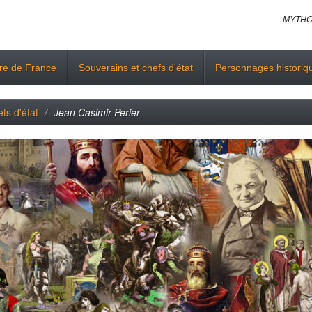
MYTHO
ire de France
Souverains et chefs d'état
Personnages historiq
fs d'état
Jean Casimir-Perier