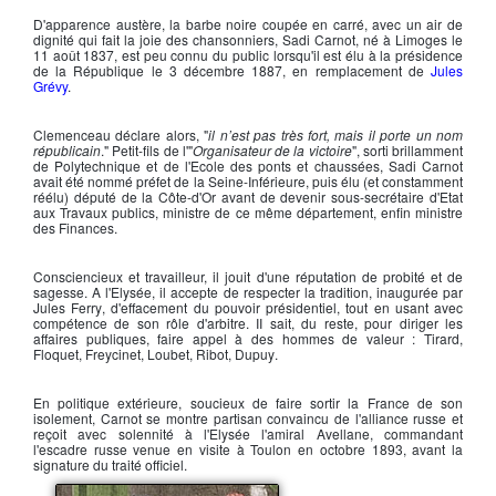
D'apparence austère, la barbe noire coupée en carré, avec un air de
dignité qui fait la joie des chansonniers,
Sadi Carnot
, né à Limoges le
11 août 1837, est peu connu du public lorsqu'il est élu à la présidence
de la République le 3 décembre 1887, en remplacement de
Jules
Grévy
.
Clemenceau déclare alors, "
il
n’est pas très fort, mais il
porte
un nom
républicain
." Petit-fils de l'"
Organisateur de la victoire
", sorti brillamment
de Polytechnique et de l'Ecole des ponts et chaussées,
Sadi Carnot
avait été nommé préfet de la Seine-Inférieure, puis élu (et constamment
réélu) député de la Côte-d'Or avant de devenir sous-secrétaire d'Etat
aux Travaux publics, ministre de ce même département, enfin ministre
des Finances.
Consciencieux et travailleur, il jouit d'une réputation de probité et de
sagesse. A l'Elysée, il accepte de respecter la tradition, inaugurée par
Jules Ferry
, d'effacement du pouvoir présidentiel, tout en usant avec
compétence de son rôle d'arbitre. II sait, du reste, pour diriger les
affaires publiques, faire appel à des hommes de valeur :
Tirard,
Floquet, Freycinet, Loubet, Ribot, Dupuy
.
En politique extérieure, soucieux de faire sortir la France de son
isolement,
Carnot
se montre partisan convaincu de l'alliance russe et
reçoit avec solennité à l'Elysée
l'amiral Avellane
, commandant
l'escadre russe venue en visite à Toulon en octobre 1893, avant la
signature du traité officiel.