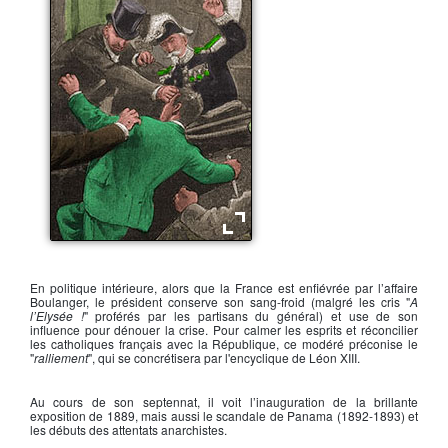
L'assassinat de Sadi Carnot
En politique intérieure, alors que la France est enfiévrée par l’
affaire
Boulanger,
le président conserve son sang-froid (malgré les cris "
A
l’Elysée !
" proférés par les partisans du général) et use de son
influence pour dénouer la crise. Pour calmer les esprits et réconcilier
les catholiques français avec la République, ce modéré préconise le
"
ralliement
", qui se concrétisera par l'encyclique de
Léon XIII
.
Au cours de son septennat, il voit l’inauguration de la brillante
exposition de 1889, mais aussi le scandale de Panama (1892-1893) et
les débuts des attentats anarchistes.