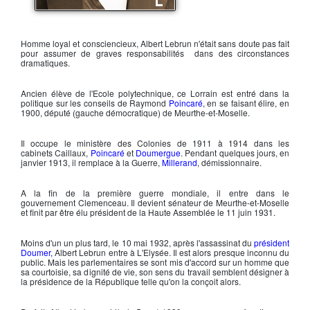
Albert Lebrun
Homme loyal et consciencieux,
Albert Lebrun
n'était sans doute pas fait
pour assumer de graves responsabilités dans des circonstances
dramatiques.
Ancien élève de l'Ecole polytechnique, ce Lorrain est entré dans la
politique sur les conseils de Raymond
Poincaré
, en se faisant élire, en
1900, député (gauche démocratique) de Meurthe-et-Moselle.
Il occupe le ministère des Colonies de 1911 à 1914 dans les
cabinets
Caillaux
,
Poincaré
et
Doumergue
. Pendant quelques jours, en
janvier 1913, il remplace à la Guerre,
Millerand
, démissionnaire.
A la fin de la première guerre mondiale, il entre dans le
gouvernement
Clemenceau
. Il devient sénateur de Meurthe-et-Moselle
et finit par être élu président de la Haute Assemblée le 11 juin 1931.
Moins d'un un plus tard, le 10 mai 1932, après l'assassinat du
président
Doumer,
Albert Lebrun
entre à L'Elysée. Il est alors presque inconnu du
public. Mais les parlementaires se sont mis d'accord sur un homme que
sa courtoisie, sa dignité de vie, son sens du travail semblent désigner à
la présidence de la République telle qu'on la conçoit alors.