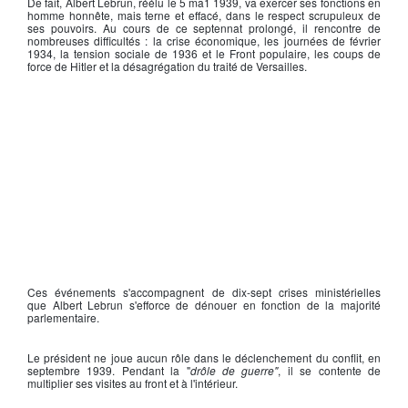
De fait,
Albert Lebrun
, réélu le 5 ma1 1939, va exercer ses fonctions en
homme honnête, mais terne et effacé, dans le respect scrupuleux de
ses pouvoirs. Au cours de ce septennat prolongé, il rencontre de
nombreuses difficultés : la crise économique, les journées de février
1934, la tension sociale de 1936 et le Front populaire, les coups de
force de Hitler et la désagrégation du
traité de Versailles
.
Ces événements s'accompagnent de dix-sept crises ministérielles
que
Albert Lebrun
s'efforce de dénouer en fonction de la majorité
parlementaire.
Le président ne joue aucun rôle dans le déclenchement du conflit, en
septembre 1939. Pendant la "
drôle de guerre
"
, il se contente de
multiplier ses visites au front et à l'intérieur.