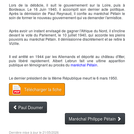
Lors de la débâcle, il suit le gouvernement sur la Loire, puis à
Bordeaux. Le 16 Juin 1940, il accomplit son dernier acte politique.
Après la démission de Paul Reynaud, il confie au
maréchal Pétain
le
soin de former le nouveau gouvernement qui va demander
l'armistice
.
Après avoir un instant envisagé de gagner l'Afrique du Nord, il s'incline
devant le vote du Parlement, le 10 juillet 1940, qui accorde les pleins
pouvoirs au
maréchal Pétain
. Il démissionne discrètement et se retire à
Vizille.
Il est arrêté en 1944 par les Allemands et déporté au château d'Itter,
puis libéré rapidement.
Albert Lebrun
fait une ultime apparition
publique en témoignant au procès du
maréchal Pétain
.
Le
dernier président de la IIIème République
meurt le 6 mars 1950.
Télécharger la fiche
Paul Doumer
Maréchal Philippe Pétain
Dernière mise à jour le 21/05/2026