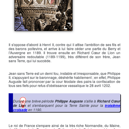
Richard Cœur de Lion
Il s'oppose d'abord à
Henri II
, contre qui il attise l'ambition de ses fils et
des barons poitevins, et arrive à lui faire céder une partie du Berry et
l'Auvergne en 1189. Il trouve ensuite en
Richard Cœur de Lion
un
adversaire redoutable (1189-1199), très différent de son frère,
Jean
sans Terre
, qui lui succède.
Jean sans Terre
est un demi fou, instable et irresponsable, que
Philippe
II
, s'appuyant sur le baronnage, déshérite habilement ; en effet,
Philippe
Auguste
fait prononcer par la cour féodale des pairs la confiscation de
tous ses fiefs pour refus d'obéissance vassalique le 28 avril 1202.
Durant une brève période
s'allie à
Philippe Auguste
Richard Cœur
et s'embarquent pour la Terre Sainte pour la
de Lion
troisième
en 1190.
croisade
Le roi de France s'empare ainsi de la très riche Normandie, du Maine,