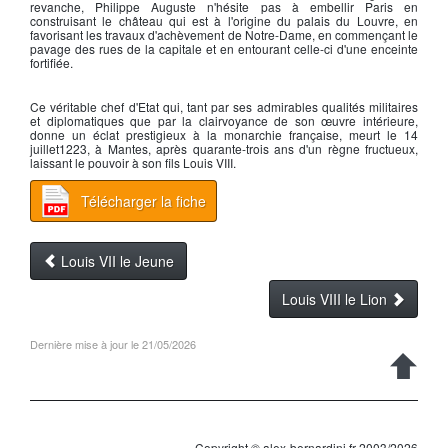
revanche,
Philippe Auguste
n'hésite pas à embellir Paris en
construisant le château qui est à l'origine du
palais du Louvre
, en
favorisant les travaux d'achèvement de
Notre-Dame
, en commençant le
pavage des rues de la capitale et en entourant celle-ci d'une enceinte
fortifiée.
Ce véritable chef d'Etat qui, tant par ses admirables qualités militaires
et diplomatiques que par la clairvoyance de son œuvre intérieure,
donne un éclat prestigieux à la monarchie française, meurt le 14
juillet1223, à Mantes, après quarante-trois ans d'un règne fructueux,
laissant le pouvoir à son fils
Louis VIII
.
Télécharger la fiche
Louis VII le Jeune
Louis VIII le Lion
Dernière mise à jour le 21/05/2026
Copyright © alex-bernardini.fr 2003/2026