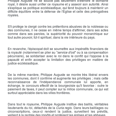
Philippe Auguste
ne se soucie pas seulement d'étendre le domaine
royal, il désire aussi unifier ce royaume et y asseoir son autorité. Ainsi
s'explique sa politique ecclésiastique, qui tend toujours à maintenir un
difficile équilibre entre la défense de l'Eglise et celle des prérogatives
royales.
S'il protège le clergé contre les prétentions abusives de la noblesse ou
des communes, il ne cesse en même temps d'affirmer, dans ses actes
comme dans ses paroles, la supériorité du pouvoir monarchique sur
tout autre pouvoir, fût-il spirituel, dans la vie intérieure du pays.
En revanche, l'épiscopat doit se soumettre aux impératifs financiers de
la royauté (notamment se plier au "
service d'ost
" ou à sa compensation
pécuniaire), se solidariser avec le roi dans le conflit qui l'oppose à la
papauté et enfin accepter la limitation des privilèges en matière de
justice ecclésiastique.
De la même manière,
Philippe Auguste
se montre très libéral envers
les communes, dont il confirme et augmente les privilèges ; mais cette
reconnaissance de l'indépendance communale lui apporte, en
échange, le concours effectif de la bourgeoisie qu'il favorise : outre le
paiement de taxes, il peut compter sur la milice communale, ce qui est
surtout appréciable dans les villes frontières.
Dans tout le royaume,
Philippe Auguste
institue des baillis, véritables
lieutenants du roi, détachés de la
Curia regis
. Dans leurs bailliages ou
circonscriptions, ceux-ci rendent la justice, surveillent les prévôts,
veillent à la rentrée des impôts et protègent les églises et les abbayes.