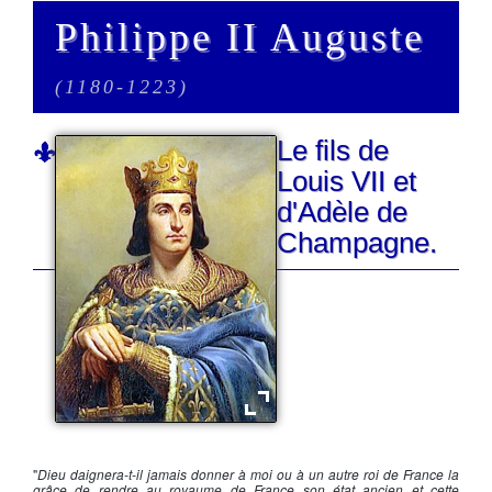
Philippe II Auguste
(1180-1223)
Le fils de
Louis VII et
d'Adèle de
Champagne.
Le roi Philippe II Auguste
"
Dieu daignera-t-il jamais donner à moi ou à un autre roi de France la
grâce de rendre au royaume de France son état ancien et cette