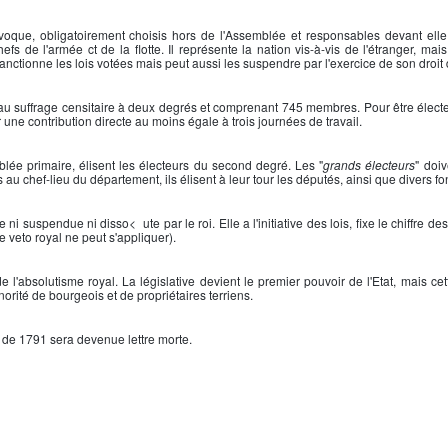
voque, obligatoirement choisis hors de l'Assemblée et responsables devant elle.
efs de l'armée ct de la flotte. Il représente la nation vis-à-vis de l'étranger, ma
 sanctionne les lois votées mais peut aussi les suspendre par l'exercice de son droit 
 au suffrage censitaire à deux degrés et comprenant 745 membres. Pour être élect
yer une contribution directe au moins égale à trois journées de travail.
blée primaire, élisent les électeurs du second degré. Les "
grands électeurs
" doi
au chef-lieu du département, ils élisent à leur tour les députés, ainsi que divers fo
 ni suspendue ni disso< ute par le roi. Elle a l'initiative des lois, fixe le chiffre de
le veto royal ne peut s'appliquer).
e l'absolutisme royal. La législative devient le premier pouvoir de l'Etat, mais c
orité de bourgeois et de propriétaires terriens.
n de 1791
sera devenue lettre morte.