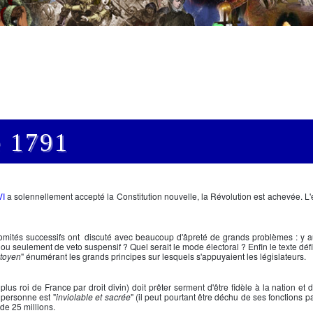
e 1791
VI
a solennellement accepté la Constitution nouvelle, la Révolution est achevée. L'
mités successifs ont discuté avec beaucoup d'âpreté de grands problèmes : y au
 seulement de veto suspensif ? Quel serait le mode électoral ? Enfin le texte définit
itoyen
" énumérant les grands principes sur lesquels s'appuyaient les législateurs.
 plus roi de France par droit divin) doit prêter serment d'être fidèle à la nation et 
a personne est "
inviolable et sacrée
" (il peut pourtant être déchu de ses fonctions 
 de 25 millions.