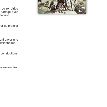
 Le roi dirige
is partage avec
de veto.
Allégorie de la constitution de 1791
eur du premier
vent payer une
nctionnaires.
s contributions,
ette assemblée,