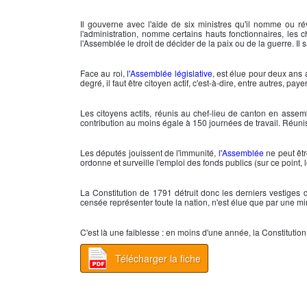
Il gouverne avec l'aide de six ministres qu'il nomme ou ré
l'administration, nomme certains hauts fonctionnaires, les ch
l'Assemblée le droit de décider de la paix ou de la guerre. Il
Face au roi,
l'Assemblée législative
, est élue pour deux ans
degré, il faut être citoyen actif, c'est-à-dire, entre autres, pa
Les citoyens actifs, réunis au chef-lieu de canton en assem
contribution au moins égale à 150 journées de travail. Réunis 
Les députés jouissent de l'immunité,
l'Assemblée
ne peut être
ordonne et surveille l'emploi des fonds publics (sur ce point, 
La
Constitution de 1791
détruit donc les derniers vestiges d
censée représenter toute la nation, n'est élue que par une min
C'est là une faiblesse : en moins d'une année, la
Constitutio
Télécharger la fiche