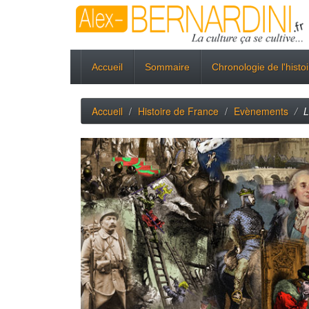
Accueil
Sommaire
Chronologie de l'histo
Accueil
Histoire de France
Evènements
L