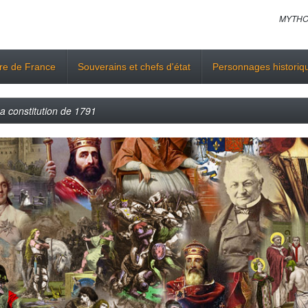
MYTHO
ire de France
Souverains et chefs d'état
Personnages historiq
a constitution de 1791