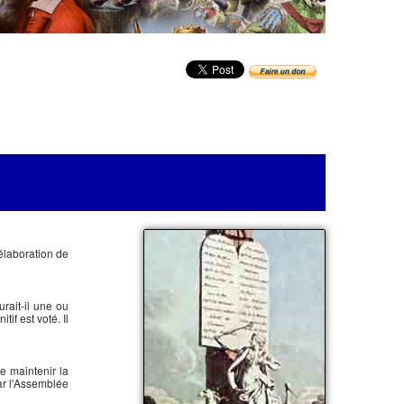
élaboration de
rait-il une ou
if est voté. Il
de maintenir la
par l'Assemblée