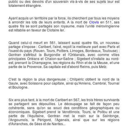
public ou des devoirs d'un souverain vis-à-vis de ses sujets leur est
totalement étrangère.
Ayant acquis un territoire par la force, ils cherchent par tous les moyens
à arrondir les lots de leurs enfants. A la mort de
Clovis
en 511, ses
quatre fils se sont partagés son royaume, mais l'unité
mérovingienne
est rétablie en faveur de
Clotaire Ier
.
Quand celui-ci meurt en 561, laissant aussi quatre fils, un nouveau
partage s'impose :
Caribert
, l'aîné, reçoit la meilleure part avec Paris et
l'ouest du pays (Rouen, Tours, Poitiers, Limoges, Bordeaux, Toulouse) ;
Gontran
s'attribut la
Burgondie
et l'
Orléanais
, avec comme villes
principales Orléans et Chalon-sur-Saône ;
Sigebert
s'installe au nord-
est, prenant la Champagne, les régions du Rhin et de la Meuse, et une
partie de la Provence. Sa capitale est d'abord Reims, puis Metz.
C'est la région la plus dangereuse ;
Chilpéric
obtient le nord de la
Gaule
, avec Soissons pour capitale, ainsi qu'Amiens, Cambrai, Tournai
et Boulogne.
Six ans plus tard, à la mort de
Caribert
en 567, les trois frères survivants
se partagent ses dépouilles. Le découpage se fait de façon peu
cohérente, sans qu'on se souci des conditions géographiques ou
économiques.
Sigebert
prend le
Vendômois
, Tours, le Poitou et une
partie de l'Aquitaine,
Gontran
met la main sur la Saintonge,
l'Angoumois, le Périgord, l'
Agenais
, ainsi que sur les régions
d'Avranches, de Sées et de Nantes...