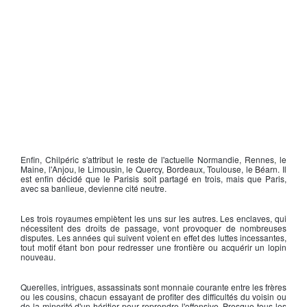
Enfin,
Chilpéric
s'attribut le reste de l'actuelle Normandie, Rennes, le
Maine, l'Anjou, le Limousin, le Quercy, Bordeaux, Toulouse, le Béarn. Il
est enfin décidé que le Parisis soit partagé en trois, mais que Paris,
avec sa banlieue, devienne cité neutre.
Les trois royaumes empiètent les uns sur les autres. Les enclaves, qui
nécessitent des droits de passage, vont provoquer de nombreuses
disputes. Les années qui suivent voient en effet des luttes incessantes,
tout motif étant bon pour redresser une frontière ou acquérir un lopin
nouveau.
Querelles, intrigues, assassinats sont monnaie courante entre les frères
ou les cousins, chacun essayant de profiter des difficultés du voisin ou
de la minorité d'un héritier pour reprendre l'offensive. Presque tous les