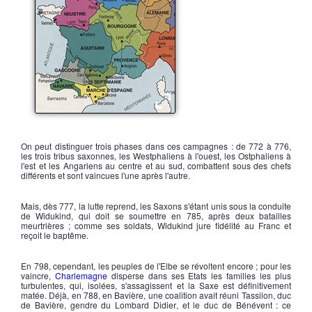
Les conquêtes de Charlemagne
On peut distinguer trois phases dans ces campagnes : de 772 à 776,
les trois tribus saxonnes, les
Westphaliens
à l'ouest, les
Ostphaliens
à
l'est et les
Angariens
au centre et au sud, combattent sous des chefs
différents et sont vaincues l'une après l'autre.
Mais, dès 777, la lutte reprend, les Saxons s'étant unis sous la conduite
de
Widukind
, qui doit se soumettre en 785, après deux batailles
meurtrières ; comme ses soldats,
Widukind
jure fidélité au
Franc
et
reçoit le baptême.
En 798, cependant, les peuples de l'Elbe se révoltent encore ; pour les
vaincre,
Charlemagne
disperse dans ses Etats les familles les plus
turbulentes, qui, isolées, s'assagissent et la Saxe est définitivement
matée. Déjà, en 788, en Bavière, une coalition avait réuni
Tassilon
, duc
de Bavière, gendre du Lombard
Didier
, et le duc de Bénévent : ce