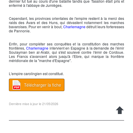
dernier fut tué au cours d'une bataille tandis que
Tassilon
était pris et
enfermé à l'
abbaye de Jumièges
.
Cependant, les provinces orientales de l'empire restent à la merci des
raids des
Avars
et des
Huns
, qui dévastent notamment les marches
bavaroises. Pour en venir à bout,
Charlemagne
détruit leurs forteresses
de
Pannonie
.
Enfin, pour compléter ses conquêtes et la constitution des marches
frontières,
Charlemagne
intervient en Espagne à la demande de l'émir
Soulayman ben al-Arabi
, qui s'ést soulevé contre l'émir de Cordoue.
Les
Francs
s'avancent alors jusqu'à l'Ebre, qui marque la frontière
méridionale de la "
marche d'Espagne
".
L'empire carolingien est constitué.
Télécharger la fiche
Dernière mise à jour le 21/05/2026