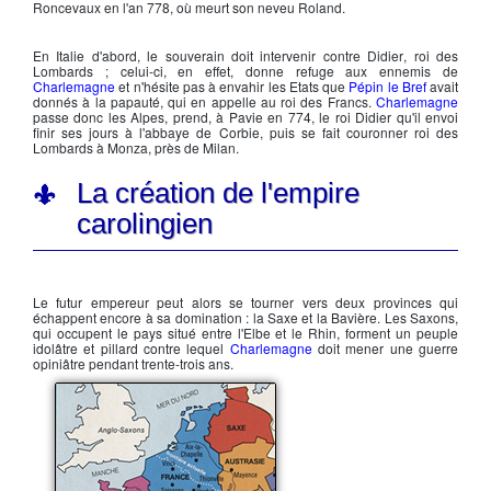
Roncevaux
en l'an 778, où meurt son neveu
Roland
.
En Italie d'abord, le souverain doit intervenir contre
Didier
, roi des
Lombards
; celui-ci, en effet, donne refuge aux ennemis de
Charlemagne
et n'hésite pas à envahir les Etats que
Pépin le Bref
avait
donnés à la papauté, qui en appelle au
roi des Francs
.
Charlemagne
passe donc les Alpes, prend, à Pavie en 774, le roi Didier qu'il envoi
finir ses jours à l'abbaye de Corbie, puis se fait couronner
roi des
Lombards
à
Monza
, près de Milan.
La création de l'empire
carolingien
Le futur empereur peut alors se tourner vers deux provinces qui
échappent encore à sa domination : la Saxe et la Bavière. Les
Saxons
,
qui occupent le pays situé entre l'Elbe et le Rhin, forment un peuple
idolâtre et pillard contre lequel
Charlemagne
doit mener une guerre
opiniâtre pendant trente-trois ans.