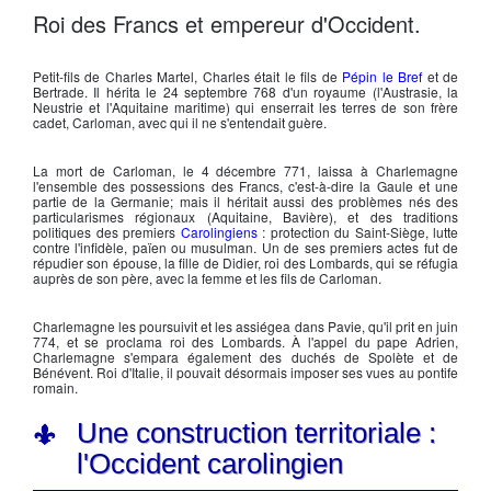
Charlemagne
Roi des Francs et empereur d'Occident.
Petit-fils de
Charles Martel
, Charles était le fils de
Pépin le Bref
et de
Bertrade. Il hérita le 24 septembre 768 d'un royaume (l'Austrasie, la
Neustrie et l'Aquitaine maritime) qui enserrait les terres de son frère
cadet,
Carloman
, avec qui il ne s'entendait guère.
La mort de
Carloman
, le 4 décembre 771, laissa à
Charlemagne
l'ensemble des possessions des Francs, c'est-à-dire la Gaule et une
partie de la Germanie; mais il héritait aussi des problèmes nés des
particularismes régionaux (Aquitaine, Bavière), et des traditions
politiques des premiers
Carolingiens
: protection du Saint-Siège, lutte
contre l'infidèle, païen ou musulman. Un de ses premiers actes fut de
répudier son épouse, la fille de Didier, roi des Lombards, qui se réfugia
auprès de son père, avec la femme et les fils de
Carloman
.
Charlemagne
les poursuivit et les assiégea dans Pavie, qu'il prit en juin
774, et se proclama
roi des Lombards
. À l'appel du
pape Adrien
,
Charlemagne
s'empara également des duchés de Spolète et de
Bénévent. Roi d'Italie, il pouvait désormais imposer ses vues au pontife
romain.
Une construction territoriale :
l'Occident carolingien