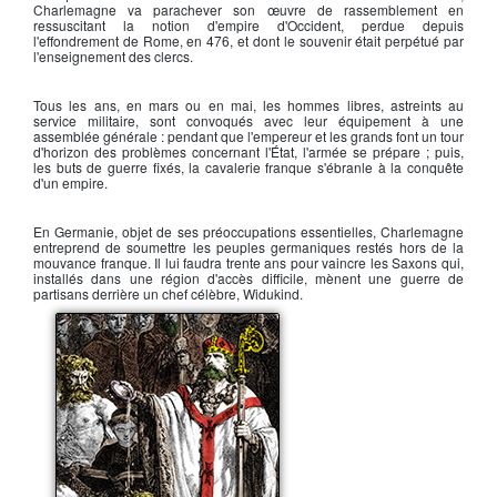
Charlemagne
va parachever son œuvre de rassemblement en
ressuscitant la notion d'empire d'Occident, perdue depuis
l'effondrement de Rome, en 476, et dont le souvenir était perpétué par
l'enseignement des clercs.
Tous les ans, en mars ou en mai, les hommes libres, astreints au
service militaire, sont convoqués avec leur équipement à une
assemblée générale : pendant que l'empereur et les grands font un tour
d'horizon des problèmes concernant l'État, l'armée se prépare ; puis,
les buts de guerre fixés, la cavalerie franque s'ébranle à la conquête
d'un empire.
En Germanie, objet de ses préoccupations essentielles,
Charlemagne
entreprend de soumettre les peuples germaniques restés hors de la
mouvance franque. Il lui faudra trente ans pour vaincre les Saxons qui,
installés dans une région d'accès difficile, mènent une guerre de
partisans derrière un chef célèbre,
Widukind
.