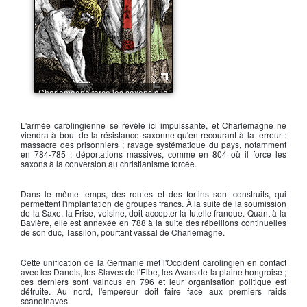
Charlemagne force les saxons à la
conversion au christianisme
L'
armée carolingienne
se révèle ici impuissante, et
Charlemagne
ne
viendra à bout de la résistance saxonne qu'en recourant à la terreur :
massacre des prisonniers ; ravage systématique du pays, notamment
en 784-785 ; déportations massives, comme en 804 où il force les
saxons à la conversion au christianisme forcée.
Dans le même temps, des routes et des fortins sont construits, qui
permettent l'implantation de groupes francs. À la suite de la soumission
de la Saxe, la Frise, voisine, doit accepter la tutelle franque. Quant à la
Bavière, elle est annexée en 788 à la suite des rébellions continuelles
de son duc, Tassilon, pourtant vassal de
Charlemagne
.
Cette unification de la Germanie met l'Occident carolingien en contact
avec les Danois, les Slaves de l'Elbe, les Avars de la plaine hongroise ;
ces derniers sont vaincus en 796 et leur organisation politique est
détruite. Au nord, l'empereur doit faire face aux premiers raids
scandinaves.