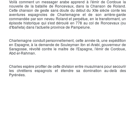
Voilà comment un messager arabe apprend à l'émir de Cordoue la
nouvelle de la
bataille de Roncevaux
, dans la
Chanson de Roland
.
Cette chanson de geste sans doute du début du XIIe siècle conte les
aventures espagnoles de
Charlemagne
et de son arrière-garde
commandée par son neveu Roland et perpétue, en le transformant, un
épisode historique qui s'est déroulé en 778 au col de
Roncevaux
(ou
d'Ibañeta) dans l'actuelle province de Pampelune.
Charlemagne
conduit personnellement, cette année-là, une expédition
en Espagne, à la demande de Souleyman ibn el-Arabi, gouverneur de
Saragosse, révolté contre le maître de l'Espagne, l'émir de Cordoue,
Abd er-Rahman
.
Charles espère profiter de cette division entre musulmans pour secourir
les chrétiens espagnols et étendre sa domination au-delà des
Pyrénées.