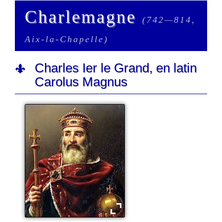
Charlemagne
(742—814,
Aix-la-Chapelle)
Charles Ier le Grand, en latin
Carolus Magnus