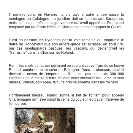
Il pénètre donc en Navarre, tandis qu'une autre armée passe la
montagne en Catalogne. La jonction doit se faire devant Saragosse,
mais, sur ces entrefaites, le gouverneur qui avait appelé les
Francs
est
remplacé par un Arabe fidèle, et
Charlemagne
doit regagner la
Gaule
.
C'est en passant les Pyrénées par la voie romaine qui emprunte le
défilé de Roncevaux que son arrière-garde est écrasée, en août 778,
par des
montagnards basques
, les
Vascons
, qui deviendront les
"
Sarrasins
" dans la Chanson de Roland.
Parmi les chefs francs qui périssent en voulant sauver l'armée se trouve
Roland
, comte de la marche de Bretagne. Dans la chanson, celui-ci
devient le neveu de l'empereur et il ne faut pas moins de 300 000
Sarrasins pour mettre à terre ce valeureux chevalier qui, lorsqu'il veut
briser
Durandal
, son épée, fait une brèche énorme dans les rochers.
Horriblement blessé, Roland sonne si fort de l'olifant pour appeler
Charlemagne
qu'il s'en rompt la veine du cou et meurt avant l'arrivée de
l'empereur.