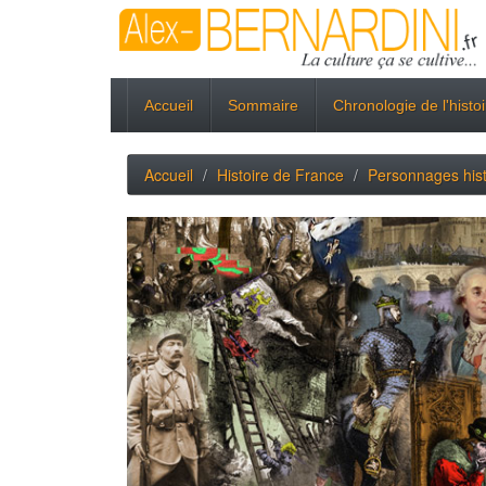
Accueil
Sommaire
Chronologie de l'histo
Accueil
Histoire de France
Personnages his