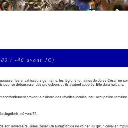
-80 / -46 avant JC)
repousser les envahisseurs germains, les légions romaines de
Jules César
ne son
is pour se débarrasser des protecteurs qu'ils avaient appelés. Elle dura huit ans.
e mécontentement provoqua d'abord des révoltes locales, car l'occupation romaine 
ercingétorix
, né vers 72.
 de son adversaire,
Jules César.
On aurait tort de ne voir en lui qu'un cavalier impuls