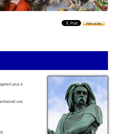
gèrent plus à
entraînait une
if.