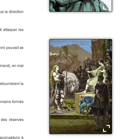
s la direction
Vercingétorix
 fit attaquer les
nemi pouvait se
rrand), en mai
retournèrent la
Romains formés
 des réserves
ercingétorix
à
Vercingétorix se rend à César