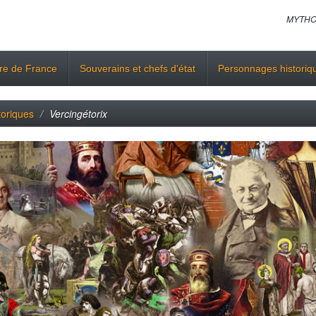
MYTHO
ire de France
Souverains et chefs d'état
Personnages historiq
toriques
Vercingétorix