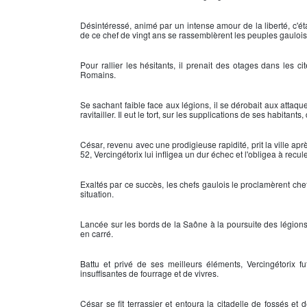
Désintéressé, animé par un intense amour de la liberté, c'ét
de ce chef de vingt ans se rassemblèrent les peuples gaulois
Pour rallier les hésitants, il prenait des otages dans les c
Romains.
Se sachant faible face aux légions, il se dérobait aux attaque
ravitailler. Il eut le tort, sur les supplications de ses habitant
César
, revenu avec une prodigieuse rapidité, prit la ville ap
52,
Vercingétorix
lui infligea un dur échec et l'obligea à recu
Exaltés par ce succès, les chefs gaulois le proclamèrent ch
situation.
Lancée sur les bords de la Saône à la poursuite des légions 
en carré.
Battu et privé de ses meilleurs éléments,
Vercingétorix
fu
insuffisantes de fourrage et de vivres.
César
se fit terrassier et entoura la citadelle de fossés et