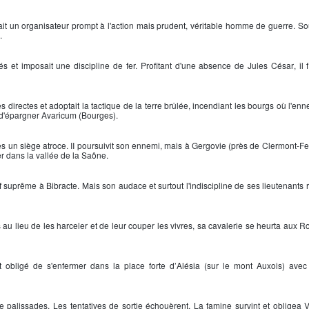
ait un organisateur prompt à l'action mais prudent, véritable homme de guerre. Sou
.
ités et imposait une discipline de fer. Profitant d'une absence de
Jules César
, il
s directes et adoptait la tactique de la terre brûlée, incendiant les bourgs où l'en
s, d'épargner
Avaricum
(Bourges).
rès un siège atroce. II poursuivit son ennemi, mais à
Gergovie
(près de Clermont-Fe
ler dans la vallée de la Saône.
ef suprême à
Bibracte
. Mais son audace et surtout l'indiscipline de ses lieutenants 
au lieu de les harceler et de leur couper les vivres, sa cavalerie se heurta aux 
t obligé de s'enfermer dans la place forte d’
Alésia
(sur le mont Auxois) avec
 de palissades. Les tentatives de sortie échouèrent. La famine survint et obligea
V