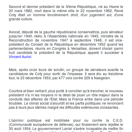
Second et dernier président de la IVème République, né au Havre le
20 mars 1882, mort dans la même ville le 22 novembre 1962,
René
Coty
était un homme foncièrement droit, d'un jugement sûr, d'une
grande culture.
Avocat, député de la gauche républicaine conservatrice, puis sénateur
jusqu'en 1940, réélu à l'Assemblée nationale en 1945, ministre de la
Reconstruction de novembre 1947 à septembre 1948, il est vice-
président du Conseil de la République en décembre 1952 quand les
parlementaires, réunis en Congrès à Versailles, doivent choisir parmi
huit candidats le président de la République appelé il succéder à
Vincent Auriol
.
Mais, après onze tours de scrutin, un groupe de sénateurs suscite la
candidature de
Coty
pour sortir de l'impasse. Il sera élu au treizième
tour, le 23 décembre 1953, par 477 voix contre 329 à Naegelen.
Courtois et bien veillant, plus porté à concilier qu'à trancher, le nouveau
président n'a ni les moyens ni le désir de jouer un rôle majeur dans la
conduite des affaires de l'Etat. Mais la France entre dans une période
troublée. Le climat social s'alourdit et les partis politiques ne renoncent
pas à leurs jeux stériles malgré les difficultés extérieures croissantes.
L'opinion publique est mobilisée pour ou contre la C.E.D.
(Communauté européenne de défense), qui finalement sera rejetée le
30 août 1954. Le gouvernement Laniel s'avère incapable de mettre fin