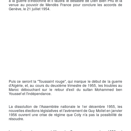
à la
guerre d'Indochine
et il faudra le désastre de
Dien Bien Phu
et la
venue au pouvoir de
Mendès France
pour conclure les accords de
Genève, le 21 juillet 1954.
Puis ce seront la "Toussaint rouge", qui marque le début de la guerre
d'Algérie, et, au cours du deuxième trimestre de 1955, les troubles au
Maroc débouchant sur le retour d'exil du sultan Mohammed ben
Youssef et l'indépendance.
La dissolution de l'Assemblée nationale le 1er décembre 1955, les
nouvelles élections législatives et l'avènement de Guy Mollet en janvier
1956 ouvrent une crise de régime que Coty n'a pas la possibilité de
résoudre.