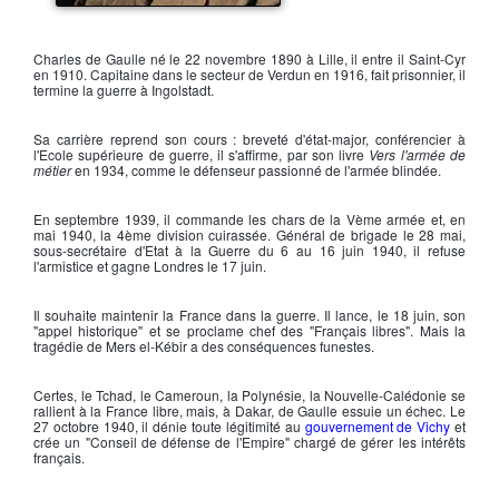
Le général Charles de Gaulle
Charles de Gaulle
né le 22 novembre 1890 à Lille, il entre il Saint-Cyr
en 1910. Capitaine dans le secteur de Verdun en 1916, fait prisonnier, il
termine la guerre à Ingolstadt.
Sa carrière reprend son cours : breveté d'état-major, conférencier à
l'Ecole supérieure de guerre, il s'affirme, par son livre
Vers l'armée de
métier
en 1934, comme le défenseur passionné de l'armée blindée.
En septembre 1939, il commande les chars de la Vème armée et, en
mai 1940, la 4ème division cuirassée. Général de brigade le 28 mai,
sous-secrétaire d'Etat à la Guerre du 6 au 16 juin 1940, il refuse
l'armistice et gagne Londres le 17 juin.
Il souhaite maintenir la France dans la guerre. Il lance, le
18 juin
, son
"appel historique" et se proclame chef des "Français libres". Mais la
tragédie de
Mers el-Kébir
a des conséquences funestes.
Certes, le Tchad, le Cameroun, la Polynésie, la Nouvelle-Calédonie se
rallient à la
France libre
, mais, à Dakar,
de Gaulle
essuie un échec. Le
27 octobre 1940, il dénie toute légitimité au
gouvernement de Vichy
et
crée un "Conseil de défense de l'Empire" chargé de gérer les intérêts
français.