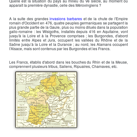
Quelle est la situation du pays au milieu du Ve siècle, au moment où
apparaît la première dynastie, celle des
Mérovingiens
?
A la suite des grandes
invasions barbares
et de la chute de l'Empire
romain d'Occident en 476, quatre peuples germaniques se partagent la
plus grande partie de la
Gaule
, plus ou moins dilués dans la population
gallo-romaine : les
Wisigoths
, installés depuis 416 en Aquitaine, vont
jusqu'à la Loire et à la Provence comprises ; les
Burgondes
, d'abord
limités entre Alpes et Jura, occupent les vallées du Rhône et de la
Saône jusqu’à la Loire et la Durance ; au nord, les
Alamans
occupent
l'Alsace, mais sont contenus par les Burgondes et les Francs.
Les
Francs
, établis d'abord dans les bouches du Rhin et de la Meuse,
comprennent plusieurs tribus, Saliens, Ripuaires, Chamaves, etc.
La France en 511