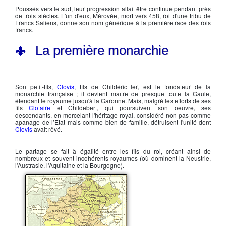
Poussés vers le sud, leur progression allait être continue pendant près
de trois siècles. L'un d'eux,
Mérovée
, mort vers 458, roi d'une tribu de
Francs Saliens
, donne son nom générique à la première race des rois
francs.
La première monarchie
Son petit-fils,
Clovis
, fils de
Childéric Ier
, est le fondateur de la
monarchie française ; il devient maître de presque toute la Gaule,
étendant le royaume jusqu'à la Garonne. Mais, malgré les efforts de ses
fils
Clotaire
et
Childebert
, qui poursuivent son oeuvre, ses
descendants, en morcelant l'héritage royal, considéré non pas comme
apanage de l’Etat mais comme bien de famille, détruisent l'unité dont
Clovis
avait rêvé.
Le partage se fait à égalité entre les fils du roi, créant ainsi de
nombreux et souvent incohérents royaumes (où dominent la Neustrie,
l'Austrasie, l'Aquitaine et la Bourgogne).