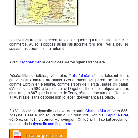
La France en 714
Les rivalités fratricides créent un état de guerre qui ruine l'industrie et le
commerce. Au roi s'oppose aussi l'aristocratie foncière. Peu à peu les
souverains perdent toute autorité.
Avec
Dagobert 1er
, le déclin des
Mérovingiens
s'accélère.
Déséquilibrés, faibles, véritables "
rois fainéants
", ils laissent leurs
pouvoirs aux maires du palais. Ces derniers s'emparent de l'autorité,
comme
Ebroïn
en Neustrie, comme
Pépin de Herstal
, maire du palais
d'Austrasie en 680, à la mort du roi Dagobert II, et qui, quelques années
plus tard, en 687, par la victoire de Tertry, réunit le royaume de Neustrie
à l’Austrasie, sans déposer son roi et en gouvernant à sa place.
Au VIII siècle, la dynastie achève de mourir.
Charles Martel
(vers 685-
741) ne laisse à son souverain qu'un vain titre. Son fils,
Pépin le Bref
,
détrône, en 751, le dernier Mérovingien,
Childéric III
. Il se fait proclamer
roi et fonde la
dynastie carolingienne
.
Télécharger la fiche