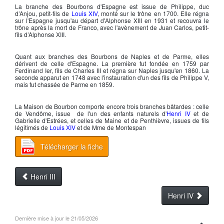
La branche des Bourbons d'Espagne est issue de Philippe, duc
d’Anjou, petit-fils de
Louis XIV
, monté sur le trône en 1700. Elle régna
sur l'Espagne jusqu'au départ d'
Alphonse XIII
en 1931 et recouvra le
trône après la mort de Franco, avec l'avènement de Juan Carlos, petit-
fils d
’Alphonse XIII
.
Quant aux branches des Bourbons de Naples et de Parme, elles
dérivent de celle d'Espagne. La première fut fondée en 1759 par
Ferdinand Ier,
fils de
Charles III
et régna sur Naples jusqu'en 1860. La
seconde apparut en 1748 avec l'instauration d'un des fils de
Philippe
V,
mais fut chassée de Parme en 1859.
La Maison de Bourbon comporte encore trois branches bâtardes : celle
de Vendôme, issue de l'un des enfants naturels d'
Henri IV
et de
Gabrielle d'Estrées, et celles de Maine et de Penthièvre, issues de fils
légitimés de
Louis XIV
et de Mme de Montespan
Télécharger la fiche
Henri III
Henri IV
Dernière mise à jour le 21/05/2026