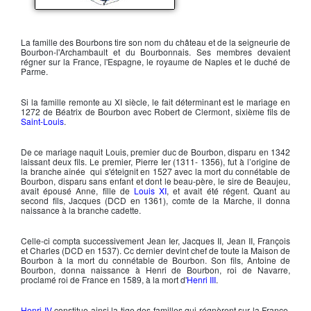
Armoiries des Bourbons
La
famille des Bourbons
tire son nom du château et de la seigneurie de
Bourbon-l'Archambault et du Bourbonnais. Ses membres devaient
régner sur la France, l'Espagne, le royaume de Naples et le duché de
Parme.
Si la famille remonte au XI siècle, le fait déterminant est le mariage en
1272 de
Béatrix de Bourbon
avec
Robert de Clermont
, sixième fils de
Saint-Louis
.
De ce mariage naquit Louis, premier duc de
Bourbon
, disparu en 1342
laissant deux fils. Le premier,
Pierre Ier
(1311- 1356), fut à l’origine de
la branche aînée qui s'éteignit en 1527 avec la mort du connétable de
Bourbon, disparu sans enfant et dont le beau-père, le sire de Beaujeu,
avait épousé Anne, fille de
Louis XI
, et avait été régent. Quant au
second fils, Jacques (DCD en 1361), comte de la Marche, il donna
naissance à la branche cadette.
Celle-ci compta successivement Jean Ier, Jacques II, Jean II, François
et Charles (DCD en 1537). Cc dernier devint chef de toute la Maison de
Bourbon à la mort du connétable de Bourbon. Son fils, Antoine de
Bourbon, donna naissance à
Henri de Bourbon
, roi de Navarre,
proclamé roi de France en 1589, à la mort d'
Henri III
.
Henri IV
constitue ainsi la tige des familles qui régnèrent sur la France,