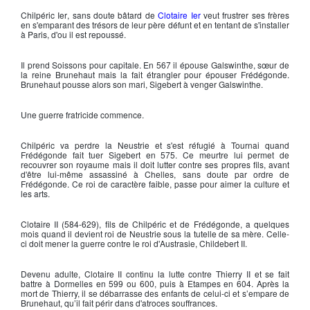
Chilpéric Ier
, sans doute bâtard de
Clotaire Ier
veut frustrer ses frères
en s'emparant des trésors de leur père défunt et en tentant de s'installer
à Paris, d'ou il est repoussé.
Il prend Soissons pour capitale. En 567 il épouse
Galswinthe
, sœur de
la reine
Brunehaut
mais la fait étrangler pour épouser
Frédégonde
.
Brunehaut pousse alors son mari, Sigebert à venger Galswinthe.
Une guerre fratricide commence.
Chilpéric
va perdre la Neustrie et s'est réfugié à Tournai quand
Frédégonde fait tuer Sigebert en 575. Ce meurtre lui permet de
recouvrer son royaume mais il doit lutter contre ses propres fils, avant
d'être lui-même assassiné à Chelles, sans doute par ordre de
Frédégonde. Ce roi de caractère faible, passe pour aimer la culture et
les arts.
Clotaire II
(584-629), fils de Chilpéric et de Frédégonde, a quelques
mois quand il devient roi de Neustrie sous la tutelle de sa mère. Celle-
ci doit mener la guerre contre le roi d'Austrasie,
Childebert II
.
Devenu adulte,
Clotaire II
continu la lutte contre
Thierry II
et se fait
battre à Dormelles en 599 ou 600, puis à Etampes en 604. Après la
mort de Thierry, il se débarrasse des enfants de celui-ci et s’empare de
Brunehaut
, qu’il fait périr dans d'atroces souffrances.