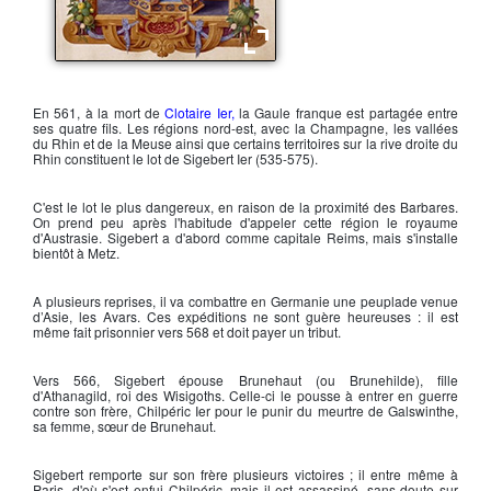
Sigebert 1er roi d'Austrasie
En 561, à la mort de
Clotaire Ier,
la Gaule franque est partagée entre
ses quatre fils. Les régions nord-est, avec la Champagne, les vallées
du Rhin et de la Meuse ainsi que certains territoires sur la rive droite du
Rhin constituent le lot de
Sigebert Ier
(535-575).
C'est le lot le plus dangereux, en raison de la proximité des Barbares.
On prend peu après l'habitude d'appeler cette région le royaume
d'
Austrasie
. Sigebert a d'abord comme capitale Reims, mais s'installe
bientôt à Metz.
A plusieurs reprises, il va combattre en Germanie une peuplade venue
d’Asie, les
Avars
. Ces expéditions ne sont guère heureuses : il est
même fait prisonnier vers 568 et doit payer un tribut.
Vers 566,
Sigebert
épouse
Brunehaut
(ou Brunehilde)
, fille
d'Athanagild, roi des Wisigoths. Celle-ci le pousse à entrer en guerre
contre son frère,
Chilpéric Ier
pour le punir du meurtre de Galswinthe,
sa femme, sœur de Brunehaut.
Sigebert
remporte sur son frère plusieurs victoires ; il entre même à
Paris, d'où s'est enfui Chilpéric, mais il est assassiné, sans doute sur