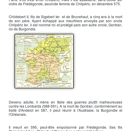
ordre de
Frédégonde
, seconde femme de Chilpéric, en décembre 575.
Childebert II
, fils de
Sigebert Ier
et de Brunehaut, a cinq ans à la mort
de son père. Ayant échappé aux meurtriers envoyés par son oncle
Chilpéric Ier
, il est nommé roi et protégé pars son autre oncle,
Gontran
,
roi de Burgondie.
La Gaule en 587
Devenu adulte, il mène en Italie des guerres plutôt malheureuses
contre les Lombards (588-591). A la mort de
Gontran
, conformément au
traité d'Andelot
en 587, il peut réunir à l'Austrasie, la Burgondie et
l'Orléanais.
Il meurt en 595, peut-être empoisonné par Frédégonde. Ses fils