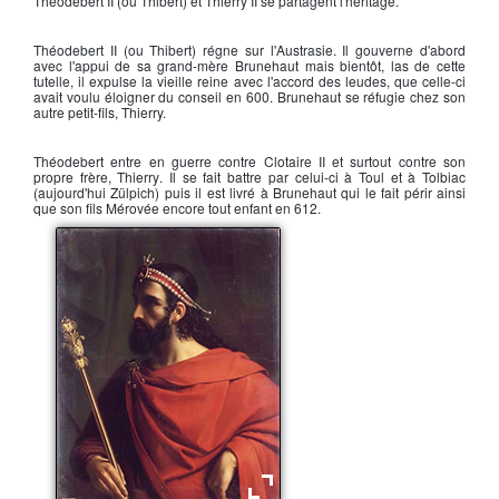
Théodebert II
(ou Thibert) et
Thierry II
se partagent l'héritage.
Théodebert II
(ou Thibert) régne sur l'Austrasie. Il gouverne d'abord
avec l'appui de sa grand-mère
Brunehaut
mais bientôt, las de cette
tutelle, il expulse la vieille reine avec l'accord des leudes, que celle-ci
avait voulu éloigner du conseil en 600.
Brunehaut
se réfugie chez son
autre petit-fils, Thierry.
Théodebert
entre en guerre contre
Clotaire II
et surtout contre son
propre frère,
Thierry
. Il se fait battre par celui-ci à Toul et à Tolbiac
(aujourd'hui Zülpich) puis il est livré à
Brunehaut
qui le fait périr ainsi
que son fils
Mérovée
encore tout enfant en 612.