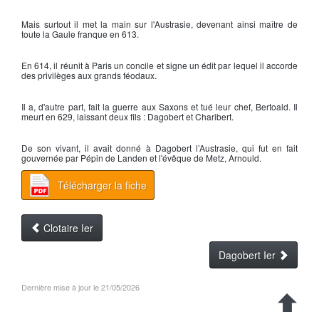
Mais surtout il met la main sur l'Austrasie, devenant ainsi maître de
toute la Gaule franque en 613.
En 614, il réunit à Paris un concile et signe un édit par lequel il accorde
des privilèges aux grands féodaux.
Il a, d'autre part, fait la guerre aux Saxons et tué leur chef, Bertoald. Il
meurt en 629, laissant deux fils :
Dagobert
et
Charibert
.
De son vivant, il avait donné à Dagobert l’Austrasie, qui fut en fait
gouvernée par Pépin de Landen et l'évêque de Metz, Arnould.
Télécharger la fiche
Clotaire Ier
Dagobert Ier
Dernière mise à jour le 21/05/2026