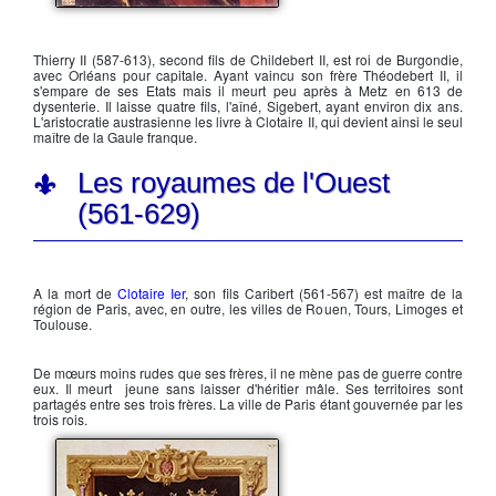
Caribert, fils de Clotaire Ier
Thierry II
(587-613), second fils de
Childebert II
, est roi de Burgondie,
avec Orléans pour capitale. Ayant vaincu son frère
Théodebert II
, il
s'empare de ses Etats mais il meurt peu après à Metz en 613 de
dysenterie. Il laisse quatre fils, l'aîné,
Sigebert
, ayant environ dix ans.
L'aristocratie austrasienne les livre à
Clotaire II
, qui devient ainsi le seul
maître de la
Gaule franque
.
Les royaumes de l'Ouest
(561-629)
A la mort de
Clotaire Ier
, son fils
Caribert
(561-567) est maître de la
région de Paris, avec, en outre, les villes de Rouen, Tours, Limoges et
Toulouse.
De mœurs moins rudes que ses frères, il ne mène pas de guerre contre
eux. Il meurt jeune sans laisser d'héritier mâle. Ses territoires sont
partagés entre ses trois frères. La ville de Paris étant gouvernée par les
trois rois.