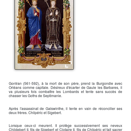
Le roi Chilpéric et Frédégonde
Gontran
(561-592), à la mort de son père, prend la Burgondie avec
Orléans comme capitale. Désireux d'écarter de Gaule les Barbares, il
va plusieurs fois combattre les Lombards et tente sans succès de
chasser les Goths de Septimanie.
Après l'assassinat de
Galswinthe
, il tente en vain de réconcilier ses
deux frères.
Chilpéric
et
Sigebert
.
Lorsque ceux-ci meurent. Il protège successivement ses neveux
Childebert II
, fils de
Sigebert
et
Clotaire II
, fils de
Chilpéric
et fait sacrer